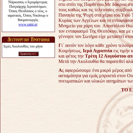
στο σπίτι της Παρθένου.
Με δάκρυα στα
τους καθώς και τις τελευταίες συμβου
Παναγία της Ψυχή στα χέρια του Υιού
Κυρίας των Αγγέλων και το ενταφίασαν
Μνημείο για χάρη του Αποστόλου Θω
τον ενταφιασμό Της Θεοτόκου, και με 
γέννησε τον Σωτήρα είχε μεταστεί στο
Γ
ι᾿ αυτόν τον λόγο κάθε χρόνο τελούμ
Ιερές Ακολουθίες του μήνα
Κοιμήσεως,
Ιερά Αγρυπνία
εις τιμήν
και φέτος την
Τρίτη 12 Αυγούστου από
Μετά την Ακολουθία θα παρατεθεί αλά
Α
ς αφιερώσουμε ένα μικρό μέρος από 
ασταμάτητα για εμάς μπροστά στον Ου
πνευματικών και υλικών αιτημάτων τω
ΤΟ 