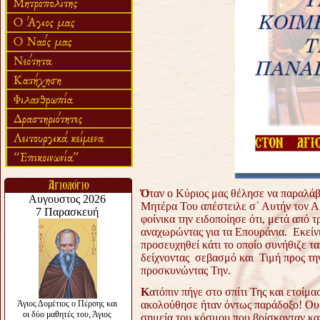
Ό
ταν ο Κύριος μας θέλησε να παραλάβ
Μητέρα Του απέστειλε σ᾿ Αυτήν τον Α
φοίνικα την ειδοποίησε ότι, μετά από 
αναχωρώντας για τα Επουράνια. Εκείν
προσευχηθεί κάτι το οποίο συνήθιζε τ
δείχνοντας σεβασμό και Τιμή προς την
προσκυνώντας Την.
Κ
ατόπιν πήγε στο σπίτι Της και ετοίμ
ακολούθησε ήταν όντως παράδοξο! Ου
σημεία του κόσμου που βρίσκονταν και