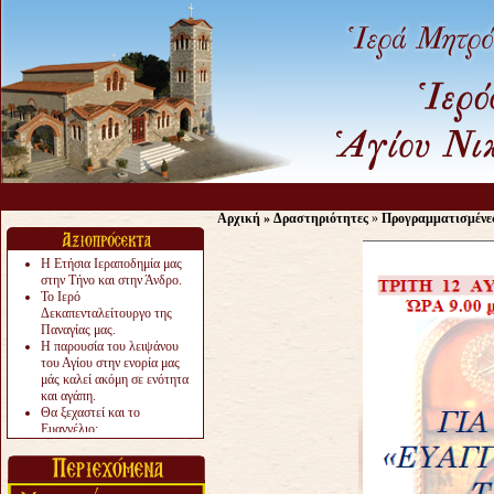
Αρχική
»
Δραστηριότητες
»
Προγραμματισμένε
Η Ετήσια Ιεραποδημία μας
στην Τήνο και στην Άνδρο.
Το Ιερό
Δεκαπενταλείτουργο της
Παναγίας μας.
Η παρουσία του λειψάνου
του Αγίου στην ενορία μας
μάς καλεί ακόμη σε ενότητα
και αγάπη.
Θα ξεχαστεί και το
Ευαγγέλιο;
Το «αργότερα» γίνεται
«πολύ αργά».
Ζητείται....