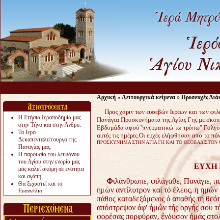
Ας 
Αρχική
»
Λειτουργικά κείμενα
»
Προσευχές Διά
Προς χάριν των ευσεβών Ιερέων και των φιλ
Η Ετήσια Ιεραποδημία μας
Πανάγια Προσκυνήματα της Αγίας Γης με σκοπ
στην Τήνο και στην Άνδρο.
Εβδομάδα αφού ''πνευματικώ τω τρόπω'' Γολγο
Το Ιερό
αυτές τις ημέρες.Οι ευχές ελήφθησαν απο το π
Δεκαπενταλείτουργο της
ΠΡΟΣΚΥΝΗΜΑ ΣΤΗΝ ΑΓΙΑ ΓΗ ΚΑΙ ΤΟ ΘΕΟΒΑΔΙΣΤΟΝ ΟΡ
Παναγίας μας.
Η παρουσία του λειψάνου
του Αγίου στην ενορία μας
ΕΥΧΗ 
μάς καλεί ακόμη σε ενότητα
και αγάπη.
Φ
ιλάνθρωπε, φιλάγαθε, Πανάγιε, π
Θα ξεχαστεί και το
ημών αντίλυτρον καί τό έλεος, η ημών 
Ευαγγέλιο;
πάθος καταδεξάμενος ό απαθής τή θεότ
Το «αργότερα» γίνεται
«πολύ αργά».
απόστρεψον άφ' ήμών τής οργής σου 
Ζητείται....
φορέσας πορφύραν, ένδυσον ήμάς στολ