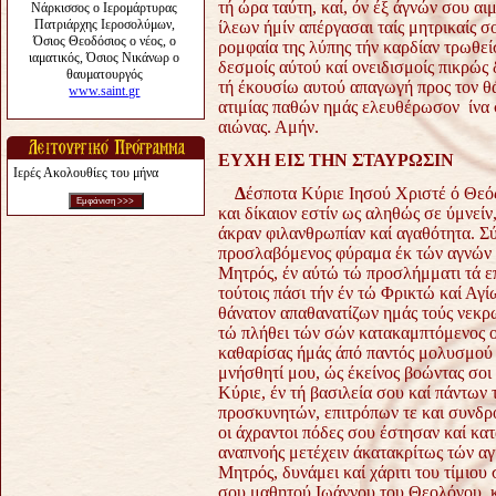
τή ώρα ταύτη, καί, όν έξ άγνών σου 
ίλεων ήμίν απέργασαι ταίς μητρικαίς σ
ρομφαία της λύπης τήν καρδίαν τρωθεί
δεσμοίς αύτού καί ονειδισμοίς πικρώς
τή έκουσίω αυτού απαγωγή προς τον θ
ατιμίας παθών ημάς ελευθέρωσον ίνα 
αιώνας. Αμήν.
ΕΥΧΗ ΕΙΣ ΤΗΝ ΣΤΑΥΡΩΣΙΝ
Ιερές Ακολουθίες του μήνα
Δ
έσποτα Κύριε Ιησού Χριστέ ό Θεό
και δίκαιον εστίν ως αληθώς σε ύμνείν,
άκραν φιλανθρωπίαν καί αγαθότητα. Σύ
προσλαβόμενος φύραμα έκ τών αγνών 
Μητρός, έν αύτώ τώ προσλήμματι τά επ
τούτοις πάσι τήν έν τώ Φρικτώ καί Αγ
θάνατον απαθανατίζων ημάς τούς νεκρω
τώ πλήθει τών σών κατακαμπτόμενος οί
καθαρίσας ήμάς άπό παντός μολυσμού 
μνήσθητί μου, ώς έκείνος βοώντας σοι
Κύριε, έν τή βασιλεία σου καί πάντω
προσκυνητών, επιτρόπων τε και συνδρ
οι άχραντοι πόδες σου έστησαν καί κατ
αναπνοής μετέχειν άκατακρίτως τών α
Μητρός, δυνάμει καί χάριτι του τίμιου
σου μαθητού Ιωάννου του Θεολόγου, 