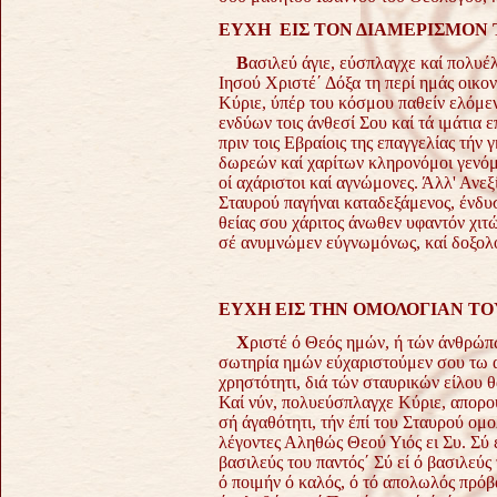
ΕΥΧΗ ΕΙΣ ΤΟΝ ΔΙΑΜΕΡΙΣΜΟΝ 
Β
ασιλεύ άγιε, εύσπλαγχε καί πολυέ
Ιησού Χριστέ΄ Δόξα τη περί ημάς οικο
Κύριε, ύπέρ του κόσμου παθείν ελόμε
ενδύων τοις άνθεσί Σου καί τά ιμάτια ε
πριν τοις Εβραίοις της επαγγελίας τήν
δωρεών καί χαρίτων κληρονόμοι γενόμε
οί αχάριστοι καί αγνώμονες. Άλλ' Ανεξ
Σταυρού παγήναι καταδεξάμενος, ένδυ
θείας σου χάριτος άνωθεν υφαντόν χιτώ
σέ ανυμνώμεν εύγνωμόνως, καί δοξολο
ΕΥΧΗ ΕΙΣ ΤΗΝ ΟΜΟΛΟΓΙΑΝ Τ
Χ
ριστέ ό Θεός ημών, ή τών άνθρώπω
σωτηρία ημών εύχαριστούμεν σου τω α
χρηστότητι, διά τών σταυρικών είλου 
Καί νύν, πολυεύσπλαγχε Κύριε, απορού
σή άγαθότητι, τήν έπί του Σταυρού ομ
λέγοντες Αληθώς Θεού Υιός ει Συ. Σύ ε
βασιλεύς του παντός΄ Σύ εί ό βασιλεύ
ό ποιμήν ό καλός, ό τό απολωλός πρόβ