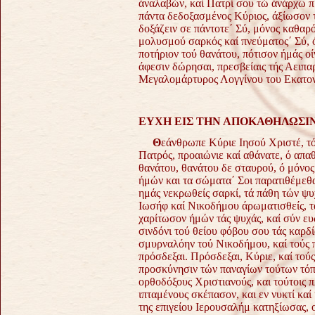
άναλαβών, καί Πατρί σου τώ άνάρχω πρ
πάντα δεδοξασμένος Κύριος, άξίωσον τ
δοξάζειν σε πάντοτε΄ Σύ, μόνος καθαρ
μολυσμού σαρκός καί πνεύματος΄ Σύ, 
ποτήριον τού θανάτου, πότισον ήμάς 
άφεσιν δώρησαι, πρεσβείαις τής Αειπ
Μεγαλομάρτυρος Λογγίνου του Εκατον
ΕΥΧΗ ΕΙΣ ΤΗΝ ΑΠΟΚΑΘΗΛΩΣΙ
Θ
εάνθρωπε Κύριε Ιησού Χριστέ, τό
Πατρός, προαιώνιε καί αθάνατε, ό απαθ
θανάτου, θανάτου δε σταυρού, ό μόνος
ήμών και τα σώματα΄ Σοι παρατιθέμεθα 
ημάς νεκρωθείς σαρκί, τά πάθη τών ψ
Ιωσήφ καί Νικοδήμου άρωματισθείς, τα
χαρίτωσον ήμών τάς ψυχάς, καί σύν ευω
σινδόνι τού θείου φόβου σου τάς καρδ
σμυρναλόην τού Νικοδήμου, καί τούς
πρόσδεξαι. Πρόσδεξαι, Κύριε, καί τού
προσκύνησιν τών παναγίων τούτων τόπ
ορθοδόξους Χριστιανούς, και τούτοις
ιπταμένους σκέπασον, και εν νυκτί καί
της επιγείου Ιερουσαλήμ κατηξίωσας, 