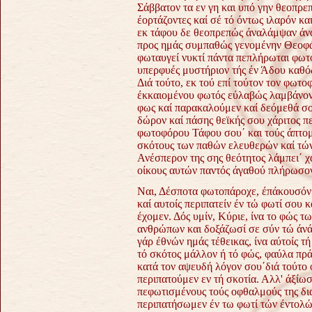
Σάββατον τα εν γη και υπό γην θεοπρ
έορτάζοντες καί σέ τό όντως ιλαρόν κα
εκ τάφου δε θεοπρεπώς άναλάμψαν άν
προς ημάς συμπαθώς γενομένην Θεοφάνε
φωταυγεί νυκτί πάντα πεπλήρωται φωτός
υπερφυές μυστήριον τής έν Άδου καθό
Διά τούτο, εκ τού επί τούτον τον φωτ
έκκαιομένου φωτός εύλαβώς λαμβάνοντε
φως καί παρακαλούμεν καί δεόμεθά σο
δώρον καί πάσης θεϊκής σου χάριτος π
φωτοφόρου Τάφου σου΄ και τούς άπτομ
σκότους των παθών ελευθερών καί τώ
Ανέσπερον της σης θεότητος λάμπει΄ χάρ
οίκους αυτών παντός άγαθού πλήρωσο
Ναι, Δέσποτα φωτοπάροχε, έπάκουσόν 
καί αυτοίς περιπατείν έν τώ φωτί σου 
έχομεν. Δός υμίν, Κύριε, ίνα το φώς
ανθρώπων και δοξάζωσί σε σύν τώ άνά
γάρ έθνών ημάς τέθεικας, ίνα αύτοίς τ
τό σκότος μάλλον ή τό φώς, φαύλα πρ
κατά τον αψευδή λόγον σου΄διά τούτο
περιπατούμεν εν τή σκοτία. Αλλ' άξίω
πεφωτισμένους τούς οφθαλμούς της δια
περιπατήσωμεν έν τω φωτί τών έντολών