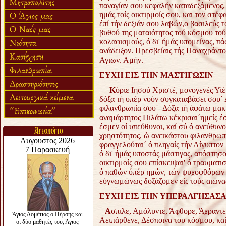
παναγίαν σου κεφαλήν καταδεξάμενος,
ημάς τοίς οικτιρμοίς σου, και τον στ
έπί τήν δεξιάν σου λαβών,ο βασιλεύς τ
βυθού της ματαιότητος τού κόσμου τού
κολαφισμούς, ό δι' ήμάς υπομείνας, π
ανάδειξον. Πρεσβείαις τής Παναχράντ
Αγιων. Αμήν.
ΕΥΧΗ ΕΙΣ ΤΗΝ ΜΑΣΤΙΓΩΣΙΝ
Κ
ύριε Ιησού Χριστέ, μονογενές Υί
δόξα τή υπέρ νούν συγκαταβάσει σου΄
φιλανθρωπία σου΄ Δόξα τή άφάτω μακρ
αναμάρτητος Πιλάτω κέκρισαι΄ημείς έσμ
έσμεν οί υπεύθυνοι, καί σύ ό ανεύθυν
χρηστότητος, ώ ανεικάστου φιλανθρωπί
φραγγελούται΄ ό πληγαίς τήν Αίγυπτον
ό δι' ήμάς υποστάς μάστιγας, απόστησο
οικτιρμοίς σου επίσκειψαι' ό τραυματ
ό παθών ύπέρ ημών, τών ψυχοφθόρων 
εύγνωμώνως δοξάζομεν είς τούς αιώνα
ΕΥΧΗ ΕΙΣ ΤΗΝ ΥΠΕΡΑΛΓΗΣΑΣ
Α
σπιλε, Αμόλυντε, Άφθορε, Άχραντ
Αειπάρθενε, Δέσποινα του κόσμου, καί