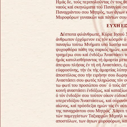
Ημάς δε, τούς περιπολούντας έν τοις θ
ναούς καί σκηνώματα τού Παναγίου σο
Παναχράντου σου Μητρός, των άγιων κ
Μυροφόρων γυναικών και πάντων σου 
ΕΥΧΗ ΕΙ
Δ
έσποτα φιλάνθρωπε, Κύριε Ιησού Χ
άνθρωπον έρχόμενον εις τόν κόσμον ό 
παναγίω τούτω Μνήματι υπό Ιωσήφ και
ψυχοφθόρα πάθη της σαρκός ημών, και
τριημέρω σου καί ένδόξω Άναστάσει 
ήμάς κατολισθήσαντας τή άμαρτία μετα
άπειρου πλήσας έν τή σή Αναστάσει, έ
εύφροσύνης, τήν έκ τής άμαρτίας λύπην
άποστόλοις σου τήν ειρήνην σου δωρησ
Αναστάσει σου φωτός πληρώσας τόν ούρ
τω φωτί του προσώπου σου΄ ό τούς άπ'
κοινή αναστάσει ένδόξως, καί καταξίωσ
ό τόν ένδοξόν σου τούτον οίκον εύδοκή
υπερενδόξου Άναστάσεως, καί ούρανόν
αίώνος, καί πρόσδεξαι ημών τάς έν αύ
της παναχράντου σου Μητρός΄ Χάριτι 
τών παμεγγίστων Ταξιαρχών Μιχαήλ κα
αποστόλων, των άγιων μυροφόρων, κα