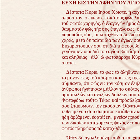
ΕΥΧΗ ΕΙΣ ΤΗΝ ΑΦΗΝ ΤΟΥ ΑΓΙ
Δ
έσποτα Κύριε Ιησού Χριστέ, ή αρ
απρόσιτον, ό ειπών εκ σκότους φώς λά
τού φωτός χορηγός, ό έξαγαγών ήμάς ά
θαυμαστόν φώς τής σής έπιγνώσεως, ό 
παρουσίας σου, τα καταχθόνια δε διά 
χαράς, μετά δε ταύτα διά τών άγιων σ
Ευχαριστούμεν σοι, ότι διά της ευσεβο
γεγόναμεν υιοί διά του αγίου βαπτίσμ
και αληθείας ΄ άλλ' ώ φωτοπάροχε Κύρι
σκότει.
Δέσποτα Κύριε, το φώς τό άληθινόν, 
το μόνον φώς τού κόσμου και φώς τής
σύμπαντα, ότι φώς εις τον κόσμον έλήλ
άνθρωποι ήγάπησαν μάλλον το σκότος
αμαρτωλών και αναξίων δούλων σου τ
Φωτοφόρω τούτω Τάφω καί πρόσδεξαι ή
σου Σταύρωσιν, τόν εκούσιον Θάνατον
τεθεωμένου σου σώματος κατάθεσιν κα
ήδη άρξάμενοι έορτάζειν, μνείαν ποιού
τών δικαίων κατεχομένας ψυχάς δεσπο
φωτός πληρώσας τά καταχθόνια.
Όθεν δή άγαλλομένη καρδία και χαρά