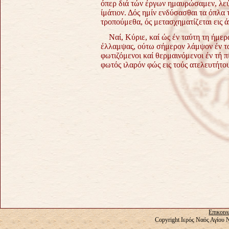
όπερ διά τών έργων ημαυρώσαμεν, λε
ίμάτιον. Δός ημίν ενδύσασθαι τα όπλα 
τροπούμεθα, ός μετασχηματίζεται εις 
Ναί, Κύριε, καί ώς έν ταύτη τη ήμερα
έλλαμψας, ούτω σήμερον λάμψον έν ται
φωτιζόμενοι καί θερμαινόμενοι έν τή 
φωτός ιλαρόν φώς εις τούς ατελευτήτο
Επικοιν
Copyright Ιερός Ναός Αγίου 