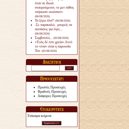
όταν σε ίδωσι
σταυρούμενον, το μεν πάθος
νοήσωσιν εκούσιον».
(06/08/2026)
Τα ξέρω όλα!!
(06/08/2026)
-Σε παρακαλώ.. μπορείς να
σωπάσεις για λίγο;...
(06/08/2026)
Συμβουλές...
(05/08/2026)
«Ἑνὸς δέ ἐστι χρεία».Αυτό
το «ένα» είναι η παρουσία
Του.
(05/08/2026)
Πρωϊνές Προσευχές
Βραδινές Προσευχές
Διάφορες Προσευχές
Επίκαιρα κείμενα