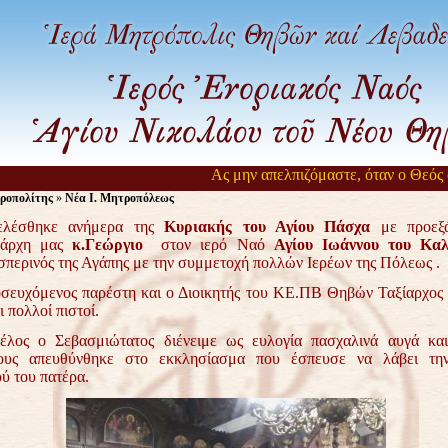
Ας μην απελπιζόμαστε, όταν ο Θεός αργ
ροπολίτης
»
Νέα Ι. Μητροπόλεως
ηκε ανήμερα της
Κυριακής του Αγίου Πάσχα
με προεξά
νάρχη μας
κ.Γεώργιο
στον ιερό Ναό
Αγίου Ιωάννου του Καλ
περινός της Αγάπης με την συμμετοχή πολλών Ιερέων της Πόλεως .
χόμενος παρέστη και ο Διοικητής του ΚΕ.ΠΒ Θηβών Ταξίαρχο
 πολλοί πιστοί.
 ο Σεβασμιώτατος διένειμε ως ευλογία πασχαλινά αυγά και
ους απευθύνθηκε στο εκκλησίασμα που έσπευσε να λάβει τη
ύ του πατέρα.