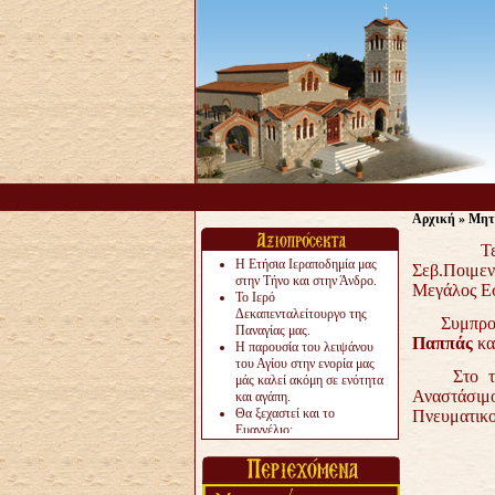
Αρχική
»
Μητ
Τελέσθ
Η Ετήσια Ιεραποδημία μας
Σεβ.Ποιμε
στην Τήνο και στην Άνδρο.
Μεγάλος Εσ
Το Ιερό
Δεκαπενταλείτουργο της
Συμπροσευ
Παναγίας μας.
Παππάς
και
Η παρουσία του λειψάνου
του Αγίου στην ενορία μας
Στο τέλος
μάς καλεί ακόμη σε ενότητα
Αναστάσιμ
και αγάπη.
Θα ξεχαστεί και το
Πνευματικο
Ευαγγέλιο;
Το «αργότερα» γίνεται
«πολύ αργά».
Ζητείται....