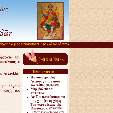
εί να μας εισακούσει. Πολλά καλά πηγάζουν, από την αργοπορία αυτή
ρχοντα τον
οκτένους
ο
ς
κ.Λεωνίδας
Πηγαίνουμε στη
Λειτουργία με αυτό
τον πόθο;
 με λόγους
(07/08/2026)
Μην βολεύεσαι.....
ν Ευχή του
(07/08/2026)
Ας Τον ικετεύσουμε να
μας χαρίζει τη χάρη
Του «πρεσβείαις τῆς
Θεοτόκου».
(07/08/2026)
Η Μεταμόρφωση έγινε «ίνα