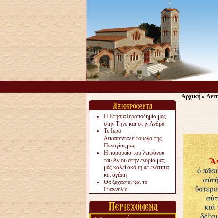
Αρχική
»
Λειτ
Η Ετήσια Ιεραποδημία μας
στην Τήνο και στην Άνδρο.
Το Ιερό
Δεκαπενταλείτουργο της
Παναγίας μας.
Η παρουσία του λειψάνου
του Αγίου στην ενορία μας
μάς καλεί ακόμη σε ενότητα
και αγάπη.
Θα ξεχαστεί και το
Ευαγγέλιο;
Το «αργότερα» γίνεται
«πολύ αργά».
Ζητείται....