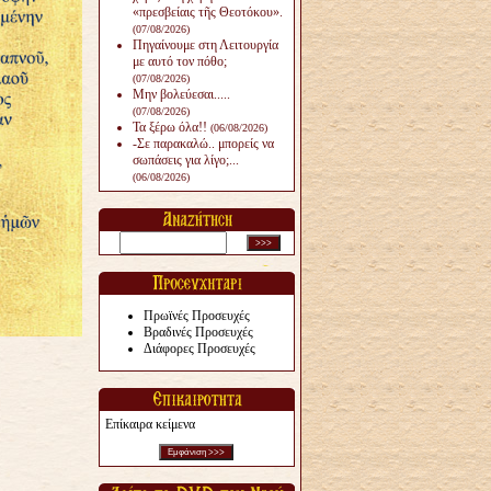
«πρεσβείαις τῆς Θεοτόκου».
(07/08/2026)
Πηγαίνουμε στη Λειτουργία
με αυτό τον πόθο;
(07/08/2026)
Μην βολεύεσαι.....
(07/08/2026)
Τα ξέρω όλα!!
(06/08/2026)
-Σε παρακαλώ.. μπορείς να
σωπάσεις για λίγο;...
(06/08/2026)
Πρωϊνές Προσευχές
Βραδινές Προσευχές
Διάφορες Προσευχές
Επίκαιρα κείμενα