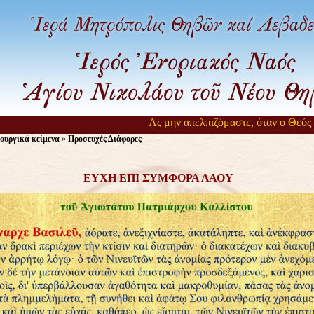
Ας μην απελπιζόμαστε, όταν ο Θεός αργ
ουργικά κείμενα
»
Προσευχές Διάφορες
ΕΥΧΗ ΕΠΙ ΣΥΜΦΟΡΑ ΛΑΟΥ