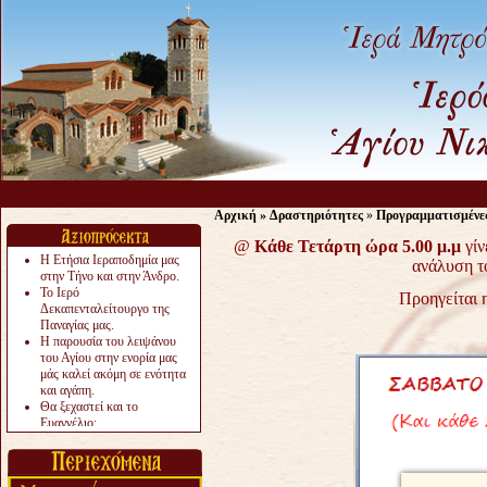
Αρχική
»
Δραστηριότητες
»
Προγραμματισμένε
@
Κάθε Τετάρτη ώρα 5.00 μ.μ
γί
Η Ετήσια Ιεραποδημία μας
ανάλυση τ
στην Τήνο και στην Άνδρο.
Το Ιερό
Προηγείται 
Δεκαπενταλείτουργο της
Παναγίας μας.
Η παρουσία του λειψάνου
του Αγίου στην ενορία μας
μάς καλεί ακόμη σε ενότητα
και αγάπη.
Θα ξεχαστεί και το
Ευαγγέλιο;
Το «αργότερα» γίνεται
«πολύ αργά».
Ζητείται....