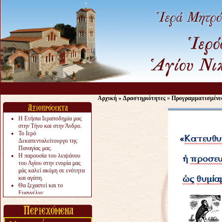
Αρχική
»
Δραστηριότητες
»
Προγραμματισμένε
Η Ετήσια Ιεραποδημία μας
στην Τήνο και στην Άνδρο.
Το Ιερό
Δεκαπενταλείτουργο της
Παναγίας μας.
Η παρουσία του λειψάνου
του Αγίου στην ενορία μας
μάς καλεί ακόμη σε ενότητα
και αγάπη.
Θα ξεχαστεί και το
Ευαγγέλιο;
Το «αργότερα» γίνεται
«πολύ αργά».
Ζητείται....