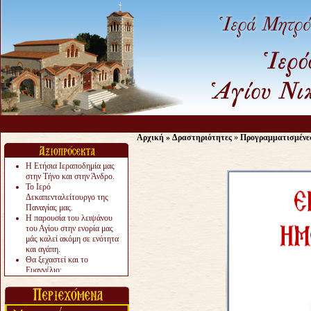
Αρχική
»
Δραστηριότητες
»
Προγραμματισμένε
Η Ετήσια Ιεραποδημία μας
στην Τήνο και στην Άνδρο.
Το Ιερό
Δεκαπενταλείτουργο της
Παναγίας μας.
Η παρουσία του λειψάνου
του Αγίου στην ενορία μας
μάς καλεί ακόμη σε ενότητα
και αγάπη.
Θα ξεχαστεί και το
Ευαγγέλιο;
Το «αργότερα» γίνεται
«πολύ αργά».
Ζητείται....