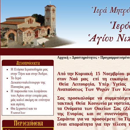
Αρχική
»
Δραστηριότητες
»
Προγραμματισμένε
Η Ετήσια Ιεραποδημία μας
Α
πό την Κυριακή 15 Νοεμβρίου μ
στην Τήνο και στην Άνδρο.
Το Ιερό
στον Ναό μας επί τη ευκαιρία 
Δεκαπενταλείτουργο της
Θεία Λειτουργία, Υπέρ Υγείας
Παναγίας μας.
Αναπαύσεως Των Ψυχών Των Κεκο
Η παρουσία του λειψάνου
του Αγίου στην ενορία μας
Σας προσκαλούμε να συμμετάσχετ
μάς καλεί ακόμη σε ενότητα
τακτική Θεία Κοινωνία με νηστεία
και αγάπη.
τα Ονόματα των Οικείων Σας (Ζώ
Θα ξεχαστεί και το
Ευαγγέλιο;
της Ενορίας και σε συνεννόηση
Το «αργότερα» γίνεται
Σαράντα για να προσφέρετε τα Τίμι
«πολύ αργά».
είναι απαραίτητα για την τέλεση 
Ζητείται....