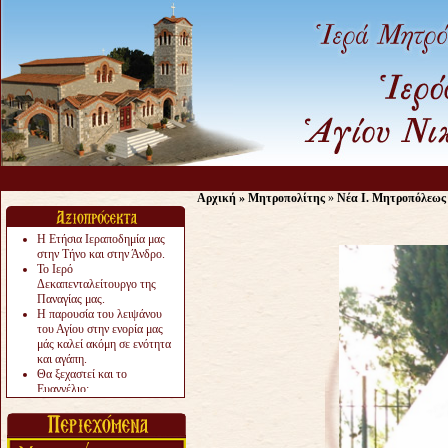
Αρχική
»
Μητροπολίτης
»
Νέα Ι. Μητροπόλεως
Η Ετήσια Ιεραποδημία μας
στην Τήνο και στην Άνδρο.
Το Ιερό
Δεκαπενταλείτουργο της
Παναγίας μας.
Η παρουσία του λειψάνου
του Αγίου στην ενορία μας
μάς καλεί ακόμη σε ενότητα
και αγάπη.
Θα ξεχαστεί και το
Ευαγγέλιο;
Το «αργότερα» γίνεται
«πολύ αργά».
Ζητείται....