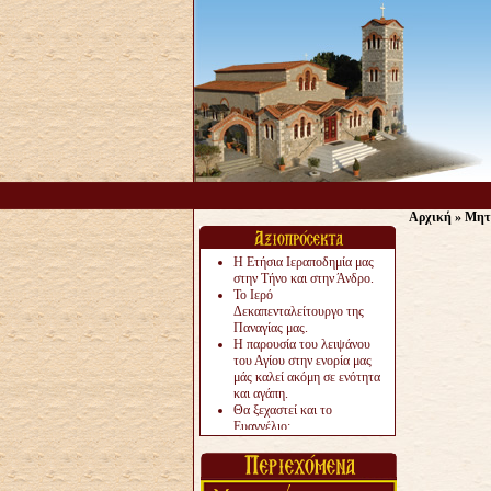
Αρχική
»
Μητ
Η Ετήσια Ιεραποδημία μας
στην Τήνο και στην Άνδρο.
Το Ιερό
Δεκαπενταλείτουργο της
Παναγίας μας.
Η παρουσία του λειψάνου
του Αγίου στην ενορία μας
μάς καλεί ακόμη σε ενότητα
και αγάπη.
Θα ξεχαστεί και το
Ευαγγέλιο;
Το «αργότερα» γίνεται
«πολύ αργά».
Ζητείται....