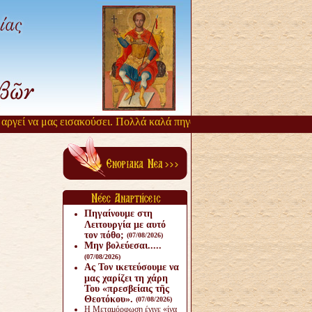
γεί να μας εισακούσει. Πολλά καλά πηγάζουν, από την αργοπορία αυτ
Πηγαίνουμε στη
Λειτουργία με αυτό
τον πόθο;
(07/08/2026)
Μην βολεύεσαι.....
(07/08/2026)
Ας Τον ικετεύσουμε να
μας χαρίζει τη χάρη
Του «πρεσβείαις τῆς
Θεοτόκου».
(07/08/2026)
Η Μεταμόρφωση έγινε «ίνα