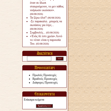
όταν σε ίδωσι
σταυρούμενον, το μεν πάθος
νοήσωσιν εκούσιον».
(06/08/2026)
Τα ξέρω όλα!!
(06/08/2026)
-Σε παρακαλώ.. μπορείς να
σωπάσεις για λίγο;...
(06/08/2026)
Συμβουλές...
(05/08/2026)
«Ἑνὸς δέ ἐστι χρεία».Αυτό
το «ένα» είναι η παρουσία
Του.
(05/08/2026)
Πρωϊνές Προσευχές
Βραδινές Προσευχές
Διάφορες Προσευχές
Επίκαιρα κείμενα