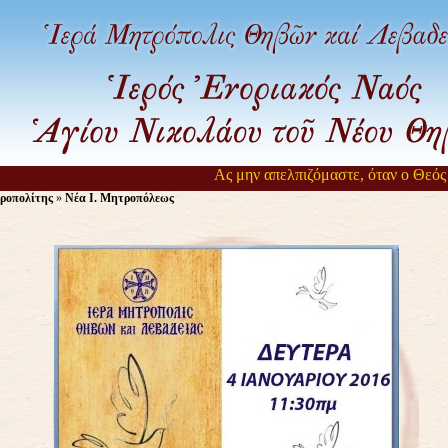
Ας μην απελπιζόμαστε, όταν ο Θεός αρ
ροπολίτης
»
Νέα Ι. Μητροπόλεως