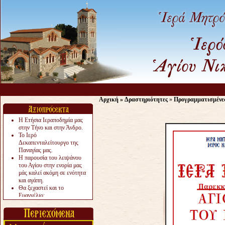
Αρχική
»
Δραστηριότητες
»
Προγραμματισμένε
Η Ετήσια Ιεραποδημία μας
στην Τήνο και στην Άνδρο.
Το Ιερό
Δεκαπενταλείτουργο της
Παναγίας μας.
Η παρουσία του λειψάνου
του Αγίου στην ενορία μας
μάς καλεί ακόμη σε ενότητα
και αγάπη.
Θα ξεχαστεί και το
Ευαγγέλιο;
Το «αργότερα» γίνεται
«πολύ αργά».
Ζητείται....