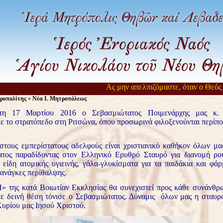
Ας μην απελπιζόμαστε, όταν ο Θεός αρ
ροπολίτης
»
Νέα Ι. Μητροπόλεως
τη 17 Μαρτίου 2016 ο Σεβασμιώτατος Ποιμενάρχης μας κ
ε το στρατόπεδο στη Ριτσώνα, όπου προσωρινά φιλοξενούνται περίπο
στους εμπερίστατους αδελφούς είναι χριστιανικό καθήκον όλων μα
τος παραδίδοντας στον Ελληνικό Ερυθρό Σταυρό για διανομή ρού
 είδη ατομικής υγιεινής, γάλα-γλυκίσματα για τα παιδάκια και φάρ
 ανάγκες περίθαλψης.
της κατά Βοιωτίαν Εκκλησίας θα συνεχιστεί προς κάθε συνάνθρ
σε δεινή θέση τόνισε ο Σεβασμιώτατος.
Δύναμις όλων μας η σταυρ
Κυρίου μας Ιησού Χριστού.