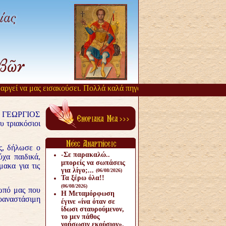
γεί να μας εισακούσει. Πολλά καλά πηγάζουν, από την αργοπορία αυτ
. ΓΕΩΡΓΙΟΣ
υ τριακόσιοι
ς, δήλωσε ο
-Σε παρακαλώ..
χα παιδικά,
μπορείς να σωπάσεις
μακα για τις
για λίγο;...
(06/08/2026)
Τα ξέρω όλα!!
(06/08/2026)
ωπό μας που
Η Μεταμόρφωση
οαναστάσιμη
έγινε «ίνα όταν σε
ίδωσι σταυρούμενον,
το μεν πάθος
νοήσωσιν εκούσιον».