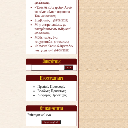
(06/08/2026)
«Ἑνὸς δέ ἐστι χρεία».Αυτό
το «ένα» είναι η παρουσία
Του.
(05/08/2026)
Συμβουλές...
(05/08/2026)
Μην αντιμετωπίσεις με
πονηρία κανέναν άνθρω­πο!
(05/08/2026)
Μάθε να λες ένα
«ευχαριστώ».
(04/08/2026)
«Κανένα Κύριε ελέησον δεν
πάει χαμένο»!
(04/08/2026)
Πρωϊνές Προσευχές
Βραδινές Προσευχές
Διάφορες Προσευχές
Επίκαιρα κείμενα