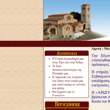
Αρχική
»
Μητ
Tην Πέμπ
Η Ετήσια Ιεραποδημία μας
επισκέφθηκ
στην Τήνο και στην Άνδρο.
πρόσφυγες.
Το Ιερό
Δεκαπενταλείτουργο της
Η στήριξη 
Παναγίας μας.
Σεβασμιώτα
Η παρουσία του λειψάνου
υποδήματα,
του Αγίου στην ενορία μας
μάς καλεί ακόμη σε ενότητα
επείγουσες
και αγάπη.
Θα ξεχαστεί και το
Η «ΑΡΩΓΗ» 
Ευαγγέλιο;
βρίσκεται 
Το «αργότερα» γίνεται
θυσία του 
«πολύ αργά».
Ζητείται....