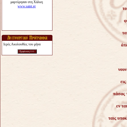
το
φ
τα
Ιερές Ακολουθίες του μήνα
όπ
νουν
εις
πάσας 
εν τα
ταις υποκ