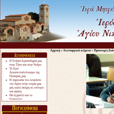
Αρχική
»
Λειτουργικά κείμενα
»
Προσευχές Διά
Η Ετήσια Ιεραποδημία μας
στην Τήνο και στην Άνδρο.
Το Ιερό
Δεκαπενταλείτουργο της
Παναγίας μας.
Η παρουσία του λειψάνου
του Αγίου στην ενορία μας
μάς καλεί ακόμη σε ενότητα
και αγάπη.
Θα ξεχαστεί και το
Ευαγγέλιο;
Το «αργότερα» γίνεται
«πολύ αργά».
Ζητείται....