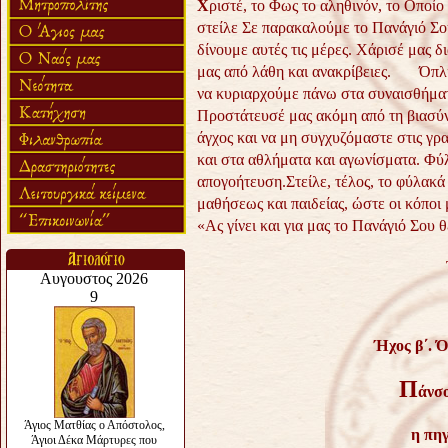
Χ
ριστέ, το Φως το αληθινόν, το Οποί
στείλε Σε παρακαλούμε το Πανάγιό Σου
δίνουμε αυτές τις μέρες. Χάρισέ μας δ
μας από λάθη και ανακρίβειες. Όπλι
να κυριαρχούμε πάνω στα συναισθήματ
Προστάτευσέ μας ακόμη από τη βιασύνη,
άγχος και να μη συγχυζόμαστε στις γρ
και στα αθλήματα και αγωνίσματα. Φύλ
απογοήτευση.
Στείλε, τέλος, το φύλακ
μαθήσεως και παιδείας, ώστε οι κόποι 
«Ας γίνει και για μας το Πανάγιό Σου
Ήχος β΄. Ό
Π
άνσο
η πηγ