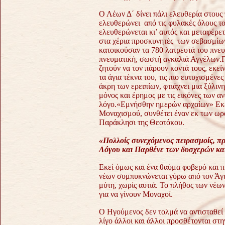
Ο Λέων Δ΄ δίνει πάλι ελευθερία στου
ελευθερώνει από τις φυλακές όλους το
ελευθερώνεται κι’ αυτός και μεταφέρε
στα χέρια προσκυνητές των σεβασμίω
κατοικούσαν τα 780 λατρευτά του πνευ
πνευματική, σωστή αγκαλιά Αγγέλων.
ζητούν να τον πάρουν κοντά τους, εκείν
τα άγια τέκνα του, τις πιο ευτυχισμένε
άκρη των ερειπίων, φτιάχνει μια ξύλιν
μόνος και έρημος με τις εικόνες των 
λόγο.«Εμνήσθην ημερών αρχαίων»
Εκ
Μοναχισμού, συνθέτει έναν εκ των ωρ
Παράκλησι της Θεοτόκου.
«Πολλοίς συνεχόμενος πειρασμοίς, 
Λόγου και Παρθένε των δυσχερών κα
Εκεί όμως και ένα θαύμα φοβερό και 
νέων συμπυκνώνεται γύρω από τον Άγι
μύτη, χωρίς αυτιά.
Το πλήθος των νέων
για να γίνουν Μοναχοί.
Ο Ηγούμενος δεν τολμά να αντισταθεί σ
λίγο άλλοι και άλλοι προσθέτονται στη