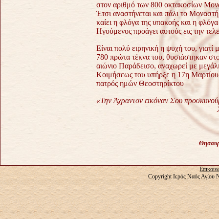
στον αριθμό των 800 οκτακοσίων Μον
Έτσι αναστήνεται και πάλι το Μοναστ
καίει η φλόγα της υπακοής και η φλό
Ηγούμενος προάγει αυτούς εις την τελε
Είναι πολύ ειρηνική η ψυχή του, γιατί 
780 πρώτα τέκνα του, θυσιάστηκαν στο
αιώνιο Παράδεισο, αναχωρεί με μεγάλ
Κοιμήσεως του υπήρξε η 17η Μαρτίου 
πατρός ημών Θεοστηρίκτου
«Την Άχραντον εικόναν Σου προσκυνού
Θησαυρ
Επικοιν
Copyright Ιερός Ναός Αγίου 