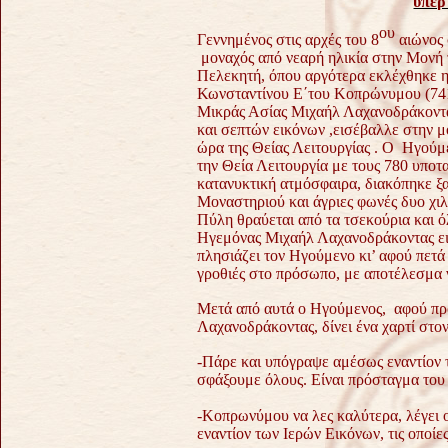
υπέρ
ου
Γεννημένος στις αρχές του 8
αιώνος 
μοναχός από νεαρή ηλικία στην Μονή 
Πελεκητή, όπου αργότερα εκλέχθηκε η
Κωνσταντίνου Ε΄του Κοπρώνυμου (741-
Μικράς Ασίας Μιχαήλ Λαχανοδράκοντας
και σεπτών εικόνων ,εισέβαλλε στην 
ώρα της Θείας Λειτουργίας .
Ο Ηγούμε
την Θεία Λειτουργία με τους 780 υποτα
κατανυκτική ατμόσφαιρα, διακόπηκε ξ
Μοναστηριού και άγριες φωνές δυο χιλ
Πύλη θραύεται από τα τσεκούρια και ό
Ηγεμόνας Μιχαήλ Λαχανοδράκοντας ει
πλησιάζει τον Ηγούμενο κι’ αφού πετά
γροθιές στο πρόσωπο, με αποτέλεσμα 
Μετά από αυτά ο Ηγούμενος, αφού πρ
Λαχανοδράκοντας, δίνει ένα χαρτί στον
-Πάρε και υπόγραψε αμέσως εναντίον τ
σφάξουμε όλους. Είναι πρόσταγμα το
-Κοπρωνύμου να λες καλύτερα, λέγει 
εναντίον των Ιερών Εικόνων, τις οποίε