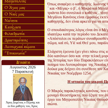
Όπως αναφέρει ο καθηγητής Ιωάννης Φ
´ και «Μέγας» ο β´, ή Μικρὰ καὶ Μεγά
τριάντα δύο συνολικά ο καθένας , τέσσ
Μεγάλου Κανόνος είναι εμφανώς εκτε
καθηγητής, δεν είναι αρκετὸ για να αιτ
Ο σπουδαιότερος λόγος είναι άτι ο Μ
ιδιαιτέρω κατὰ την περίοδο του Δεκαπε
«Απόστολοι εκ περάτων συναθροισθέν
σῶμα, καὶ σύ, Υἱέ καὶ Θεέ μου, παράλ
Ελάχιστη έρευνα έχει γίνει πάνω στις
δύο κανόνων όσο και στην τελική μο
της Ιστορίας των δύο Παρακλήσεων εί
ποίημα του Αυτοκράτορα της Νικαίας
δούκα μας δείχνει ότι συνέθεσε τον Κ
Νικαίας τον Νοέμβριο 1254.
Η ιστορία του μικρού Π
Ο Μικρός παρακλητικός κανόνας, που εί
μοναχό Θεοστήρικτο, που έζησε τον ένν
έργο του Μητροπολίτη Νικαίας Θεοφάν
αιώνα.