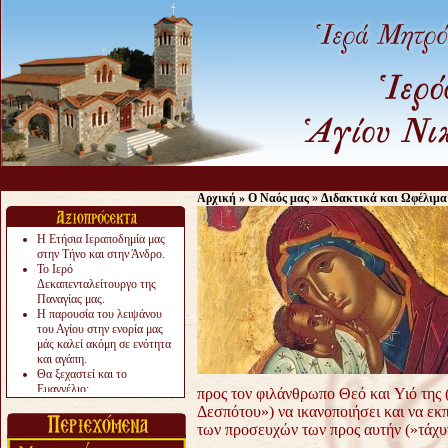
Α
Αρχική
»
Ο Ναός μας
»
Διδακτικά και Ωφέλιμα
Η Ετήσια Ιεραποδημία μας
στην Τήνο και στην Άνδρο.
Το Ιερό
Δεκαπενταλείτουργο της
Παναγίας μας.
Η παρουσία του λειψάνου
του Αγίου στην ενορία μας
μάς καλεί ακόμη σε ενότητα
και αγάπη.
Θα ξεχαστεί και το
Ευαγγέλιο;
προς τον φιλάνθρωπο Θεό και Υιό της 
Το «αργότερα» γίνεται
Δεσπότου») να ικανοποιήσει και να εκ
«πολύ αργά».
των προσευχών των προς αυτήν (»τάχυν
Ζητείται....