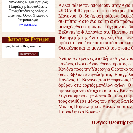
Αλλοι πάλιν τον αποδίδουν στον Αγιο
ΩΡΟΛΟΓΙΟ γράφεται ότι ο Μικρός Παρ
Μοναχού. Οι δε (υποστηρίζουν) Θεοφά
συμπίπτουν στο ένα και το αυτό πρόσωπ
μοναχός Θεοστήρικτος.
Σύγχρονοι ειδ
Βυζαντινής Φιλολογίας στο Πανεπιστ
Καθηγητής της Λειτουργικής στο Πανε
πρόκειται για ένα και το αυτὸ πρόσωπ
Ιερές Ακολουθίες του μήνα
Θεοφάνης και το μοναχικό του όνομα 
Νεώτερες έρευνες στο θέμα συγκλίνου
κανόνος είναι ο Άγιος Θεοστήρικτος 
Κανόνα προς την Υπεραγία Θεοτόκο το
όπως βιβλικά αναγνώσματα, Ευαγγέλι
Κανόνος. Ο Κανόνας του Θεοφάνους Γ
όρθρου στις εορτές μεγάλων αγίων. Ο 
προϋπάρχοντα στοιχεία από τον Κανόν
Συγκεκριμένα είχε δανεισθεί τους ειρμο
τους συνέθεσε μόνος του ή τους δανεί
Μικρός Παρακλητικός Κανών πήρε ανά
Παρακλητικό Κανόνα
Ο Άγιος Θεοστήρικτ