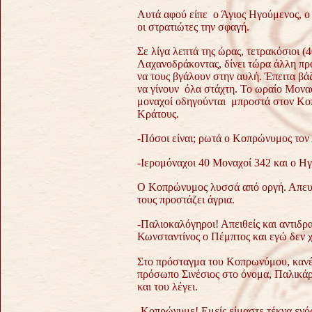
Αυτά αφού είπε ο Άγιος Ηγούμενος, ο
οι στρατιώτες την σφαγή.
Σε λίγα λεπτά της ώρας, τετρακόσιοι 
Λαχανοδράκοντας, δίνει τώρα άλλη πρ
να τους βγάλουν στην αυλή. Έπειτα βά
να γίνουν όλα στάχτη. Το ωραίο Μονασ
μοναχοί οδηγούνται μπροστά στον Κο
Κράτους.
-Πόσοι είναι; ρωτά ο Κοπρώνυμος τον 
-Ιερομόναχοι 40 Μοναχοί 342 και ο Η
Ο Κοπρώνυμος λυσσά από οργή. Απευ
τους προστάζει άγρια.
-Παλιοκαλόγηροι! Απειθείς και αντιδρ
Κωνσταντίνος ο Πέμπτος και εγώ δεν 
Στο πρόσταγμα του Κοπρωνύμου, κανέ
πρόσωπο Σινέσιος στο όνομα, Παλικάρ
και του λέγει.
-Κοπρώνυμε! Εμείς είμαστε τέκνα ενό