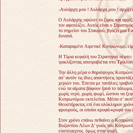
-Αυλάρχη μου ! Αυλάρχη μου ! αρχίζε
Ο Αυλάρχης υψώνει το ξίφος και αρχίζε
τον αφοπλίζει. Αυτός είναι ο Στρατηγό
το σημείον του Σταυρού, βγάζει μια Ε
δυνατά.
-Καταραμένε Αιρετικέ Κοπρώνυμε, είμ
Η Τίμια κεφαλή του Στρατηγού πέφτει
τρικλίζοντας αποτραβιέται στο Τρίκλιν
Την άλλη μέρα ο θηριόψυχος Κοπρώνυμ
απ’ αυτόν τις ίδιες απαντήσεις προστάζ
χεριών του. Έπειτα με τανάλιες τραβο
ενώ τα αίματα βάφουν ξανά το πάτωμα,
χωρίς νερό, χωρίς ψωμί, ώσπου να ξε
Κοπρωνύμου εκτελείται.
Μέσα σ’ αυτή
Θεοστήρικτος επί ένα ολόκληρον χρόν
φρουρούς, οι οποίοι κρυφά-κρυφά του δ
Στον χρόνο επάνω πεθαίνει ο Κοπρώνυ
Βυζαντίου Λέων Δ’ γυιός του Κοπρωνύ
εύσπλαγχνος όμως στην ψυχή.