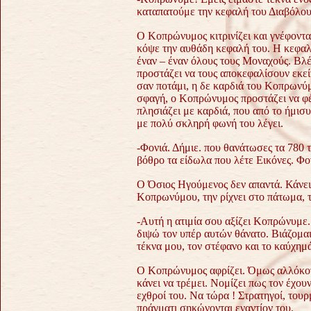
καταπατούμε την κεφαλή του Διαβόλου
Ο Κοπρώνυμος κιτρινίζει και γνέφοντα
κόψε την αυθάδη κεφαλή του. Η κεφαλ
έναν – έναν όλους τους Μοναχούς. Βλέ
προστάζει να τους αποκεφαλίσουν εκεί
σαν ποτάμι, η δε καρδιά του Κοπρωνύ
σφαγή, ο Κοπρώνυμος προστάζει να φ
πλησιάζει με καρδιά, που από το ήμισυ 
με πολύ σκληρή φωνή του λέγει.
-Φονιά. Δήμιε. που θανάτωσες τα 780 τ
βόθρο τα είδωλα που λέτε Εικόνες. Φο
Ο Όσιος Ηγούμενος δεν απαντά. Κάνει 
Κοπρωνύμου, την ρίχνει στο πάτωμα, τη
-Αυτή η ατιμία σου αξίζει Κοπρώνυμε
διψώ τον υπέρ αυτών θάνατο. Βιάζομα
τέκνα μου, τον στέφανο και το καύχημ
Ο Κοπρώνυμος αφρίζει. Όμως αλλόκοτ
κάνει να τρέμει. Νομίζει πως τον έχουν 
εχθροί του.
Να τώρα ! Στρατηγοί, τουρ
πράγματι σηκώνονται εναντίον του.