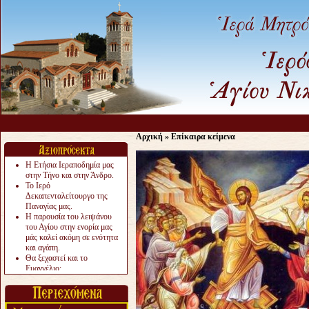
Αρχική
»
Επίκαιρα κείμενα
Η Ετήσια Ιεραποδημία μας
στην Τήνο και στην Άνδρο.
Το Ιερό
Δεκαπενταλείτουργο της
Παναγίας μας.
Η παρουσία του λειψάνου
του Αγίου στην ενορία μας
μάς καλεί ακόμη σε ενότητα
και αγάπη.
Θα ξεχαστεί και το
Ευαγγέλιο;
Το «αργότερα» γίνεται
«πολύ αργά».
Ζητείται....