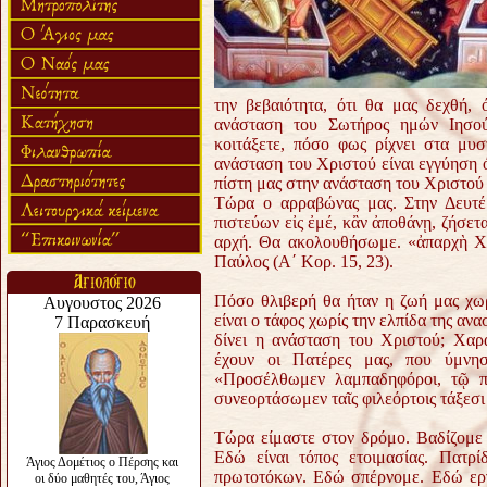
την βεβαιότητα, ότι θα μας δεχθή,
ανάσταση του Σωτήρος ημών Ιησού 
κοιτάξετε, πόσο φως ρίχνει στα μυσ
ανάσταση του Χριστού είναι εγγύηση ό
πίστη μας στην ανάσταση του Χριστού ε
Τώρα ο αρραβώνας μας. Στην Δευτέ
πιστεύων εἰς ἐμέ, κἂν ἀποθάνῃ, ζήσετα
αρχή. Θα ακολουθήσωμε. «ἀπαρχὴ Χρι
Παύλος (Α΄ Κορ. 15, 23).
Πόσο θλιβερή θα ήταν η ζωή μας χωρ
είναι ο τάφος χωρίς την ελπίδα της αν
δίνει η ανάσταση του Χριστού; Χαρ
έχουν οι Πατέρες μας, που ύμνη
«Προσέλθωμεν λαμπαδηφόροι, τῷ πρ
συνεορτάσωμεν ταῖς φιλεόρτοις τάξεσ
Τώρα είμαστε στον δρόμο. Βαδίζομε γ
Εδώ είναι τόπος ετοιμασίας. Πατρ
πρωτοτόκων. Εδώ σπέρνομε. Εδώ εργ