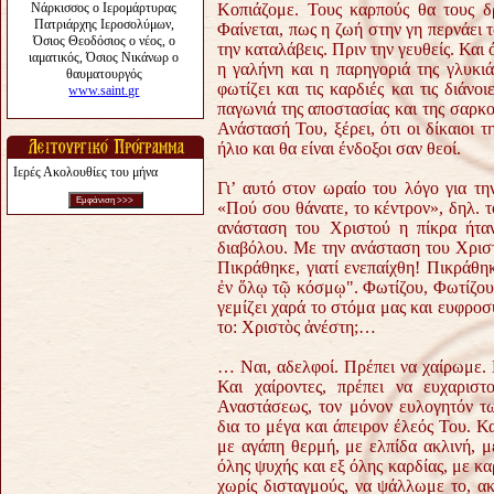
Κοπιάζομε. Τους καρπούς θα τους δ
Φαίνεται, πως η ζωή στην γη περνάει 
την καταλάβεις. Πριν την γευθείς. Και
η γαλήνη και η παρηγοριά της γλυκι
φωτίζει και τις καρδιές και τις διάν
παγωνιά της αποστασίας και της σαρκο
Ανάστασή Του, ξέρει, ότι οι δίκαιοι
ήλιο και θα είναι ένδοξοι σαν θεοί.
Ιερές Ακολουθίες του μήνα
Γι’ αυτό στον ωραίο του λόγο για τ
«Πού σου θάνατε, το κέντρον», δηλ. 
ανάσταση του Χριστού η πίκρα ήταν
διαβόλου. Με την ανάσταση του Χριστ
Πικράθηκε, γιατί ενεπαίχθη! Πικράθη
ἐν ὅλῳ τῷ κόσμῳ". Φωτίζου, Φωτίζου
γεμίζει χαρά το στόμα μας και ευφρο
το: Χριστὸς ἀνέστη;…
… Ναι, αδελφοί. Πρέπει να χαίρωμε.
Και χαίροντες, πρέπει να ευχαρισ
Αναστάσεως, τον μόνον ευλογητόν τ
δια το μέγα και άπειρον έλεός Του. 
με αγάπη θερμή, με ελπίδα ακλινή, 
όλης ψυχής και εξ όλης καρδίας, με κ
χωρίς δισταγμούς, να ψάλλωμε το, α