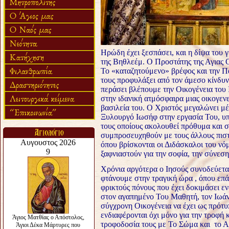
Ηρώδη έχει ξεσπάσει, και η δίψα του 
της Βηθλεέμ. Ο Προστάτης της Αγιας 
Το «καταζητούμενο» βρέφος και την Π
τους προφυλάξει από τον άμεσο κίνδυν
περάσει βλέπουμε την Οικογένεια του 
στην ιδανική ατμόσφαιρα μιας οικογενε
βασιλεία του.
Ο Χριστός μεγαλώνει μέσ
Ξυλουργό Ιωσήφ στην εργασία Του, υπ
τους οποίους ακολουθεί πρόθυμα και 
συμπροσευχηθούν με τους άλλους πιστο
όπου βρίσκονται οι Διδάσκαλοι του νόμ
ξαφνιαστούν για την σοφία, την σύνεση
Χρόνια αργότερα ο Ιησούς συνοδεύετα
φτάνουμε στην τραγική ώρα , όπου επά
φρικτούς πόνους που έχει δοκιμάσει ε
στον αγαπημένο Του Μαθητή, τον Ιωάν
σύγχρονη Οικογένεια να έχει ως πρότυ
ενδιαφέρονται όχι μόνο για την τροφή 
τροφοδοσία τους με Το Σώμα και το Α