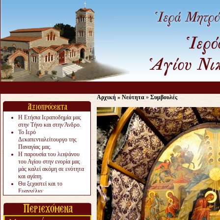
Αρχική
»
Νεότητα
»
Συμβουλές
Η Ετήσια Ιεραποδημία μας
στην Τήνο και στην Άνδρο.
Το Ιερό
Δεκαπενταλείτουργο της
Παναγίας μας.
Η παρουσία του λειψάνου
του Αγίου στην ενορία μας
μάς καλεί ακόμη σε ενότητα
και αγάπη.
Θα ξεχαστεί και το
Ευαγγέλιο;
Το «αργότερα» γίνεται
«πολύ αργά».
Ζητείται....