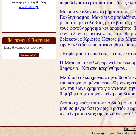
παραδείγματα εργατικότητας όπως έκα
Μακάρι να οδηγούν τα βήματα τους στο
Εκκλησιασμού. Μακάρι να μπολιάζουν ο
με πίστη, με ευλάβεια, με σεβασμό, με
τους φανούν χρήσιμα και απαραίτητα. 
των μελών της οικογένειας. Τότε θα μ
βρίσκεται ο Χριστός. Κάποτε μία Μητέ
την Εκκλησία όπου συναντήθηκε με το
Ιερές Ακολουθίες του μήνα
- Κυρία μου το παιδί σας κ εσάς δεν 
Η Μητέρα με πολλή ειρωνεία κ εγωισμό
θρησκεία! Και απομακρύνθηκαν…
Μετά από δέκα χρόνια στην αίθουσα εν
του κατηγορουμένου ένας 20χρονος νέο
δεν του έδινε χρήματα για να κάνει την
θυμήθηκε την σκηνή εκείνη προ δεκα
Δεν του χρειάζεται του παιδιού μου η
μου θα μεγαλώσει χωρίς Χριστό! Χωρ
κ εκείνη και ο γιος της το λάθος αυτό!!!
Επικοιν
Copyright Ιερός Ναός Αγίου 