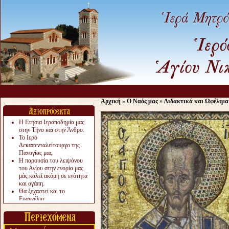
Αρχική
»
Ο Ναός μας
»
Διδακτικά και Ωφέλιμα
Η Ετήσια Ιεραποδημία μας
στην Τήνο και στην Άνδρο.
Το Ιερό
Δεκαπενταλείτουργο της
Παναγίας μας.
Η παρουσία του λειψάνου
του Αγίου στην ενορία μας
μάς καλεί ακόμη σε ενότητα
και αγάπη.
Θα ξεχαστεί και το
Ευαγγέλιο;
Το «αργότερα» γίνεται
«πολύ αργά».
Ζητείται....