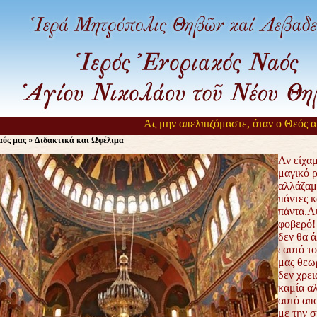
Ας μην απελπιζόμαστε, όταν ο Θεός αργε
ός μας
»
Διδακτικά και Ωφέλιμα
Αν είχαμ
μαγικό 
αλλάζαμ
πάντες κ
πάντα.Αυ
φοβερό!
δεν θα ά
εαυτό το
μας θεω
δεν χρε
καμία α
αυτό απ
με την 