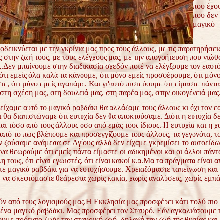
που έχο
που δεν
μαγικό
δεικνύεται με την γκρίνια μας προς τους άλλους, με τις παρατηρήσεις
ς στην ζωή τους, με τους ελέγχους μας, με την απογοήτευση που νιώ
.Δεν μπαίνουμε στην διαδικασία σχεδόν ποτέ να ελέγξουμε τον εαυτό
ι εμείς όλα καλά τα κάνουμε, ότι μόνο εμείς προσφέρουμε, ότι μόνο
ε, ότι μόνο εμείς αγαπάμε. Και γι'αυτό πιστεύουμε ότι είμαστε πάντα
στη σχέση μας, στη δουλειά μας, στη παρέα μας, στην οικογένειά μας
είχαμε αυτό το μαγικό ραβδάκι θα αλλάζαμε τους άλλους κι όχι τον ε
 θα διαπιστώναμε ότι ευτυχία δεν θα αποκτούσαμε. Διότι η ευτυχία δεν
αι τόσο από τους άλλους όσο από εμάς τους ίδιους. Η ευτυχία και η χ
από το πως βλέπουμε και προσεγγίζουμε τους άλλους, τα γεγονότα, το
ν ζούσαμε ανάμεσα σε Αγίους αλλά δεν είχαμε γκρεμίσει το αυτοείδω
να θεωρούμε ότι εμείς πάντα είμαστε οι αδικημένοι και οι άλλοι πάντ
η τους, ότι είναι εγωιστές, ότι είναι κακοί κ.α.Μα τα πράγματα είναι α
τε μαγικό ραβδάκι για να ευτυχήσουμε. Χρειαζόμαστε ταπείνωση και 
 να σκεφτόμαστε θεάρεστα χωρίς κακία, χωρίς αναλύσεις, χωρίς εμπά
ύν από τους λογισμούς μας.Η Εκκλησία μας προσφέρει κάτι πολύ πιο 
 ένα μαγικό ραβδάκι. Μας προσφέρει τον Σταυρό. Εάν αγκαλιάσουμε 
ουμε πρότυπο ζωής την σταυρική ζωή, δηλαδή την ζωή της θυσίας και 