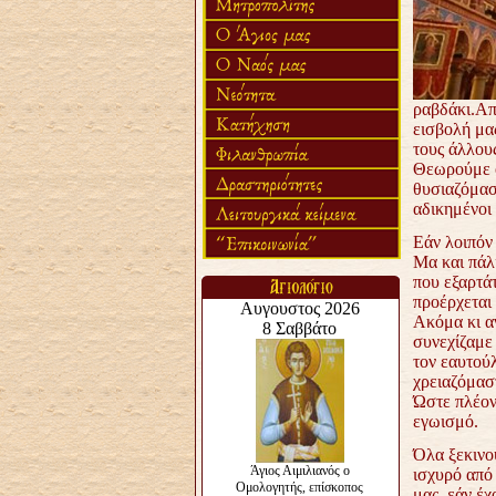
ραβδάκι.Απο
εισβολή μα
τους άλλους
Θεωρούμε ότ
θυσιαζόμαστ
αδικημένοι 
Εάν λοιπόν 
Μα και πάλι
που εξαρτάτ
προέρχεται 
Ακόμα κι α
συνεχίζαμε 
τον εαυτούλ
χρειαζόμασ
Ώστε πλέον
εγωισμό.
Όλα ξεκινο
ισχυρό από
μας, εάν έχ