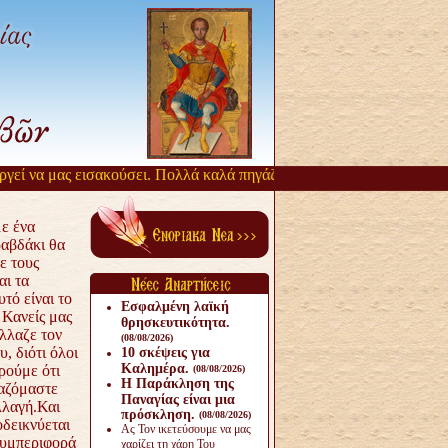
ί να μας εισακούσει. Πολλά καλά πηγάζουν, από την αργοπορία αυτή.
ε ένα
ραβδάκι θα
ε τους
αι τα
τό είναι το
Εσφαλμένη λαϊκή
 Κανείς μας
θρησκευτικότητα.
λλαζε τον
(08/08/2026)
υ, διότι όλοι
10 σκέψεις για
Καλημέρα.
ρούμε ότι
(08/08/2026)
Η Παράκληση της
ιαζόμαστε
Παναγίας είναι μια
λλαγή.Και
πρόσκληση.
(08/08/2026)
οδεικνύεται
Ας Τον ικετεύσουμε να μας
συμπεριφορά
χαρίζει τη χάρη Του