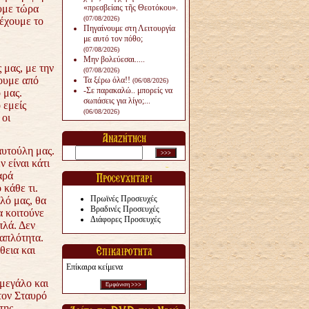
υμε τώρα
«πρεσβείαις τῆς Θεοτόκου».
(07/08/2026)
 έχουμε το
Πηγαίνουμε στη Λειτουργία
με αυτό τον πόθο;
(07/08/2026)
Μην βολεύεσαι.....
 μας, με την
(07/08/2026)
θουμε από
Τα ξέρω όλα!!
(06/08/2026)
-Σε παρακαλώ.. μπορείς να
 μας.
σωπάσεις για λίγο;...
 εμείς
(06/08/2026)
 οι
.
αυτούλη μας.
 είναι κάτι
αρά
 κάθε τι.
Πρωϊνές Προσευχές
λό μας, θα
Βραδινές Προσευχές
α κοιτούνε
Διάφορες Προσευχές
πλά. Δεν
απλότητα.
θεια και
Επίκαιρα κείμενα
μεγάλο και
τον Σταυρό
της