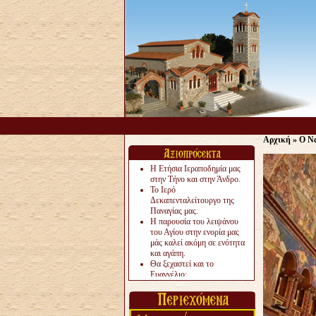
Αρχική
»
Ο Να
Η Ετήσια Ιεραποδημία μας
στην Τήνο και στην Άνδρο.
Το Ιερό
Δεκαπενταλείτουργο της
Παναγίας μας.
Η παρουσία του λειψάνου
του Αγίου στην ενορία μας
μάς καλεί ακόμη σε ενότητα
και αγάπη.
Θα ξεχαστεί και το
Ευαγγέλιο;
Το «αργότερα» γίνεται
«πολύ αργά».
Ζητείται....