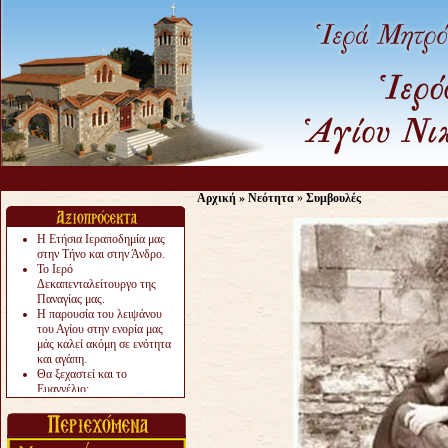
Αρχική
»
Νεότητα
»
Συμβουλές
Η Ετήσια Ιεραποδημία μας
στην Τήνο και στην Άνδρο.
Το Ιερό
Δεκαπενταλείτουργο της
Παναγίας μας.
Η παρουσία του λειψάνου
του Αγίου στην ενορία μας
μάς καλεί ακόμη σε ενότητα
και αγάπη.
Θα ξεχαστεί και το
Ευαγγέλιο;
Το «αργότερα» γίνεται
«πολύ αργά».
Ζητείται....