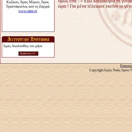
όμως είπε : » Eγώ κουβάλησα τη γυναί
ώρα ! Για μένα τέλειωσε εκείνο το γε
Ιερές Ακολουθίες του μήνα
Επικοιν
Copyright Ιερός Ναός Αγίου 