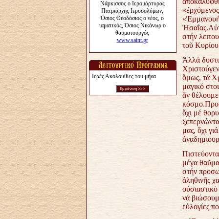
ἀποκαλύφθη
«ἐρχόμενος
«Ἐμμανουήλ
Ἠσαΐας.Αὐτ
στήν λειτο
τοῦ Κυρίου
Ἀλλά δυστυ
Χριστούγεν
Ιερές Ακολουθίες του μήνα
ὅμως, τά Χρ
μαγικό στο
ἄν θέλουμε 
κόσμο.Προφ
ὄχι μέ θορ
ξεπερνώντας
μας, ὄχι γι
ἀναδημιουρ
Πιστεύοντα
μέγα θαῦμα
στήν προσω
ἀληθινῆς χα
οὐσιαστικό
νά βιώσουμ
εὐλογίες π