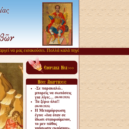
ί να μας εισακούσει. Πολλά καλά πηγάζουν, από την αργοπορία αυτή.
-Σε παρακαλώ..
μπορείς να σωπάσεις
για λίγο;...
(06/08/2026)
Τα ξέρω όλα!!
(06/08/2026)
Η Μεταμόρφωση
έγινε «ίνα όταν σε
ίδωσι σταυρούμενον,
το μεν πάθος
νοήσωσιν εκούσιον».