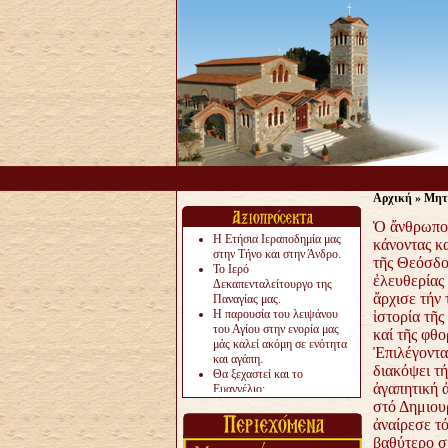
Αρχική
»
Μητ
Ὁ ἄνθρωπο
Η Ετήσια Ιεραποδημία μας
κάνοντας κ
στην Τήνο και στην Άνδρο.
τῆς Θεόσδο
Το Ιερό
ἐλευθερίας
Δεκαπενταλείτουργο της
ἄρχισε τήν 
Παναγίας μας.
Η παρουσία του λειψάνου
ἱστορία τῆς
του Αγίου στην ενορία μας
καί τῆς φθο
μάς καλεί ακόμη σε ενότητα
Ἐπιλέγοντα
και αγάπη.
διακόψει τ
Θα ξεχαστεί και το
ἀγαπητική 
Ευαγγέλιο;
Το «αργότερα» γίνεται
στό Δημιου
«πολύ αργά».
ἀναίρεσε τ
Ζητείται....
βαθύτερο σ