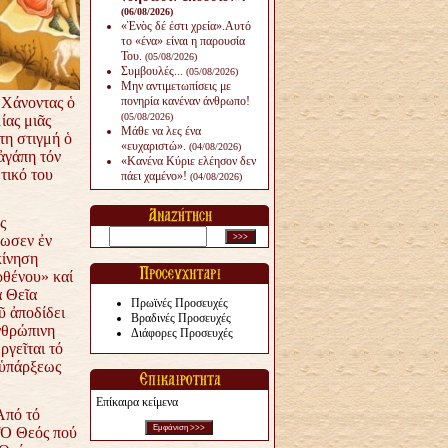
(06/08/2026)
«Ἑνὸς δέ ἐστι χρεία».Αυτό
το «ένα» είναι η παρουσία
Του.
(05/08/2026)
Συμβουλές...
(05/08/2026)
Μην αντιμετωπίσεις με
.Χάνοντας ὁ
πονηρία κανέναν άνθρω­πο!
(05/08/2026)
ίας μιᾶς
Μάθε να λες ένα
τη στιγμή ὁ
«ευχαριστώ».
(04/08/2026)
ἀγάπη τόν
«Κανένα Κύριε ελέησον δεν
τικό του
πάει χαμένο»!
(04/08/2026)
ς
νωσεν ἐν
κίνηση
ρθένου» καί
ά Θεῖα
Πρωϊνές Προσευχές
ῦ ἀποδίδει
Βραδινές Προσευχές
νθρώπινη
Διάφορες Προσευχές
ργεῖται τό
ς ὑπάρξεως
Επίκαιρα κείμενα
Ἀπό τό
.Ὁ Θεός πού