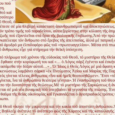
ου πού
ση.
Θεό καί
σσότερο
ῦ Θεοῦ, ὁ
έπεσε σέ μία θλιβερή κατάσταση ἀπανθρωπισμοῦ καί ἀποκτηνώσεως
ν τρόπο τιμῆς τοῦ παραδείσου, αὐτοεξορίστηκε στην κόλαση τῆς ἀτιμ
ωῆς πού ἐξαντλεῖται στά ὅρια τῆς βιολογικῆς ἐπιβίωσης.Ἀπό τήν πρώ
γκατέλειψε τόν ἄνθρωπο στό ἔρεβος τῆς ἀπελπισίας, ἀλλά μέ πατρική 
 τό ἀμυδρό μα ἐλπιδοφόρο φῶς τοῦ «πρωτευαγγελίου». Μέσα στό πτω
ὁ ἄνθρωπος εἶχε γιά στήριγμα τήν θεϊκή ὑπόσχεση.
τό πλήρωμα τοῦ χρόνου τῆς εὐδοκίας τοῦ Θεοῦ, τό μυστήριο τῆς Θεία
 ἔφθασε στήν κορύφωσή του καί «… ὁ Λόγος σάρξ ἐγένετο καί ἐσκή
θεασάμεθα τήν δόξαν αὐτοῦ…» . Ὁ Ἴδιος ὁ Θεός Λόγος μέ μιά ἄφατη 
 κενώσεως λαμβάνει σάρκα «ἐκ Πνεύματος Ἁγίου καί Μαρίας τῆς Πα
εός γίνεται τέλειος ἄνθρωπος «ἵνα καί ἡμεῖς θεοποιηθῶμεν». Ἔτσι «τ
γίνεται, ἵνα τά ἀνθρώπινα θειότερα γένηται».Ἡ ἐνανθρώπηση τοῦ Θεο
πο τήν δυνατότητα τῆς θεώσεως.Μέ τό μυστήριο τῆς Σαρκώσεως ἡ ἀ
ται σέ μιά νέα δυναμική πού ὑπερβαίνει τά γεγονότα τῆς πτώσης. Ἐνε
 θαῦμα τῆς θείας οἰκονομίας καί ἐγκαινιάζεται ὁ ἁγιοτριαδικός τρόπο
θρωπο.
ῦ Θεοῦ νίκησε τήν μικρότητα καί τήν κακία τοῦ ἀποστάτη ἀνθρώπου.
ς Βηθλεέμ ἀνέτειλε τό ἀνέσπερο φῶς τῆς Χάριτος καί τῆς καταλλαγῆς