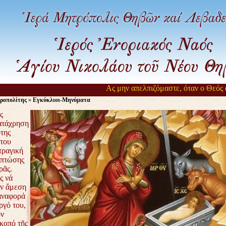
Ας μην απελπιζόμαστε, όταν ο Θεός αργε
ροπολίτης
»
Εγκύκλιοι-Μηνύματα
ς
ατάχρηση
της
 του
τραγική
 πτώσης
ρᾶς.
ς νά
ήν ἄμεση
ἀναφορά
ργό του,
όν
κοπό τῆς