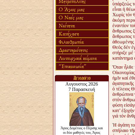
ὑπάρξεώς τ
εἶναι ἡ θέω
Χωρίς τόν 
ἀκόμη περι
ἐναντίον το
ἄνθρωπος ξ
ἄνθρωπος τό
ἀθεωμένης ζ
Θεός δέν ἐ
στήριξε μέ
κατάντημα 
Ὅταν ἦλθε 
Οἰκονομίας
ἡμῖν καί ἐ
ἀγαπητικῆς
ὁ τέλειος Θ
ἀνθρώπινα 
στόν ἄνθρω
φύση εἰσάγε
κατ’ ἐξοχήν
γιά τόν ἄν
Ἡ ἀγάπη το
σπήλαιο τῆ