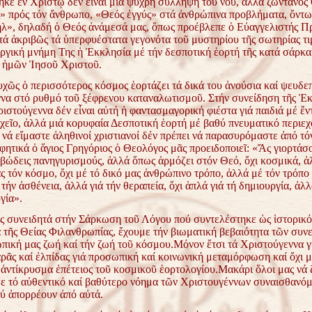
κε ἐν Χριστῷ δεν εἶναι μιά ψυχρή σύλληψη τοῦ νοῦ, ἀλλά ζωντανός
» πρός τόν ἄνθρωπο, «Θεός ἐγγύς» στά ἀνθρώπινα προβλήματα, ὄντω
», δηλαδή ὁ Θεός ἀνάμεσά μας, ὅπως προέβλεπε ὁ Εὐαγγελιστής Π
ά ἀκριβῶς τά ὑπερφυέστατα γεγονότα τοῦ μυστηρίου τῆς σωτηρίας τ
υργική μνήμη Της ἡ Ἐκκλησία μέ τήν δεσποτική ἑορτή τῆς κατά σάρκ
 ἡμῶν Ἰησοῦ Χριστοῦ.
χῶς ὁ περισσότερος κόσμος ἑορτάζει τά δικά του ἀνούσια καί ψευδε
να στό ρυθμό τοῦ ξέφρενου καταναλωτισμοῦ. Στήν συνείδηση τῆς Ἐ
ιστούγεννα δέν εἶναι αὐτή ἡ φαντασμαγορική φιέστα γιά παιδιά μέ ἔν
ιχεῖο, ἀλλά μιά κορυφαία Δεσποτική ἑορτή μέ βαθύ πνευματικό περιεχ
νά εἴμαστε ἀληθινοί χριστιανοί δέν πρέπει νά παρασυρόμαστε ἀπό τό
ητικά ὁ ἅγιος Γρηγόριος ὁ Θεολόγος μᾶς προειδοποιεῖ: «Ἄς γιορτάσ
υβώδεις πανηγυρισμούς, ἀλλά ὅπως ἁρμόζει στόν Θεό, ὄχι κοσμικά, ἀ
 τόν κόσμο, ὄχι μέ τό δικό μας ἀνθρώπινο τρόπο, ἀλλά μέ τόν τρόπο
ά τήν ἀσθένεια, ἀλλά γιά τήν θεραπεία, ὄχι ἁπλά γιά τή δημιουργία, ἀλλ
γία».
ς συνειδητά στήν Σάρκωση τοῦ Λόγου πού συντελέστηκε ὡς ἱστορικό 
 τῆς Θείας Φιλανθρωπίας, ἔχουμε τήν βιωματική βεβαιότητα τῶν συνε
πική μας ζωή καί τήν ζωή τοῦ κόσμου.Μόνον ἔτσι τά Χριστούγεννα γ
ρᾶς καί ἐλπίδας γιά προσωπική καί κοινωνική μεταμόρφωση καί ὄχι μ
 ἀντίκρυσμα ἐπέτειος τοῦ κοσμικοῦ ἑορτολογίου.Μακάρι ὅλοι μας νά 
ε τό αὐθεντικό καί βαθύτερο νόημα τῶν Χριστουγέννων συναισθανόμε
ού ἀπορρέουν ἀπό αὐτά.