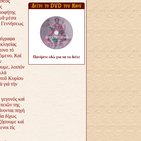
 Θεός
ς
ροφήτης
ιμᾶ μέσα
α Γεννήσεως
πίγραφα
κκλησίας
τονο τό
όμενο. Καί
Πατήστε εδώ για να το δείτε
ν
ουμε, λοιπόν
λλά
 τοῦ Κυρίου
ά γιά τήν
γεγονός καί
πειῶν της
ίνονται πηγή
ία δίχως
ζήσουμε καί
νοι τίς