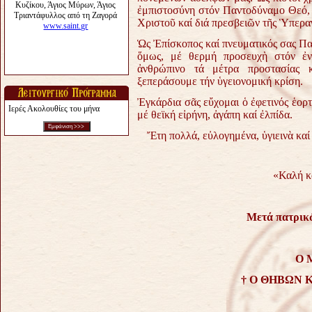
ἐμπιστοσύνη στόν Παντοδύναμο Θεό,
Χριστοῦ καί διά πρεσβειῶν τῆς Ὑπερα
Ὡς Ἐπίσκοπος καί πνευματικός σας Πα
ὅμως, μέ θερμή προσευχὴ στόν ἐν
ἀνθρώπινο τά μέτρα προστασίας κα
ξεπεράσουμε τήν ὑγειονομική κρίση.
Ἐγκάρδια σᾶς εὔχομαι ὁ ἐφετινός ἑορ
Ιερές Ακολουθίες του μήνα
μέ θεϊκή εἰρήνη, ἀγάπη καί ἐλπίδα.
Ἔτη πολλά, εὐλογημένα, ὑγιεινὰ καί
«Καλή κ
Μετά πατρικῶ
Ο 
† Ο ΘΗΒΩΝ 