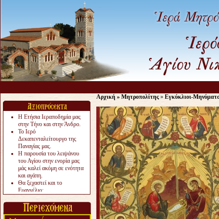
Αρχική
»
Μητροπολίτης
»
Εγκύκλιοι-Μηνύματ
Η Ετήσια Ιεραποδημία μας
στην Τήνο και στην Άνδρο.
Το Ιερό
Δεκαπενταλείτουργο της
Παναγίας μας.
Η παρουσία του λειψάνου
του Αγίου στην ενορία μας
μάς καλεί ακόμη σε ενότητα
και αγάπη.
Θα ξεχαστεί και το
Ευαγγέλιο;
Το «αργότερα» γίνεται
«πολύ αργά».
Ζητείται....