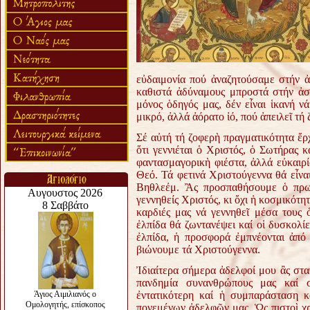
εὐδαιμονία πού ἀναζητούσαμε στήν 
καθιστά ἀδύναμους μπροστά στήν ἀσ
μόνος ὁδηγός μας, δέν εἶναι ἱκανή 
μικρό, ἀλλά ἀόρατο ἰό, πού ἀπειλεῖ τή 
Σέ αὐτή τή ζοφερὴ πραγματικότητα ἔρ
ὅτι γεννιέται ὁ Χριστός, ὁ Σωτήρας 
φαντασμαγορικὴ φιέστα, ἀλλά εὐκαιρί
Θεό. Τά φετινά Χριστούγεννα θά εἶνα
Βηθλεέμ. Ἂς προσπαθήσουμε ὁ πρωτ
γεννηθείς Χριστός, κι ὄχι ἡ κοσμικότη
καρδιές μας νά γεννηθεῖ μέσα τους 
ἐλπίδα θά ζωντανέψει καί οἱ δυσκολί
ἐλπίδα, ἡ προσφορά ἐμπνέονται ἀπό
βιώνουμε τά Χριστούγεννα.
Ἰδιαίτερα σήμερα ἀδελφοί μου ἂς στ
πανδημία συνανθρώπους μας καί σ
ἐντατικότερη καί ἡ συμπαράσταση κ
πονεμένων ἀδελφῶν μας. Ὡς πιστοὶ χρ