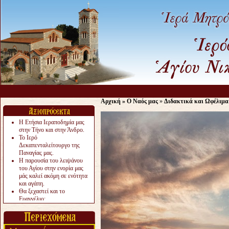
Αρχική
»
Ο Ναός μας
»
Διδακτικά και Ωφέλιμα
Η Ετήσια Ιεραποδημία μας
στην Τήνο και στην Άνδρο.
Το Ιερό
Δεκαπενταλείτουργο της
Παναγίας μας.
Η παρουσία του λειψάνου
του Αγίου στην ενορία μας
μάς καλεί ακόμη σε ενότητα
και αγάπη.
Θα ξεχαστεί και το
Ευαγγέλιο;
Το «αργότερα» γίνεται
«πολύ αργά».
Ζητείται....