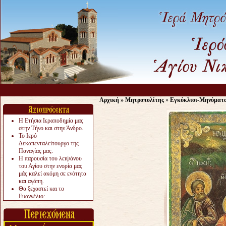
Αρχική
»
Μητροπολίτης
»
Εγκύκλιοι-Μηνύματ
Η Ετήσια Ιεραποδημία μας
στην Τήνο και στην Άνδρο.
Το Ιερό
Δεκαπενταλείτουργο της
Παναγίας μας.
Η παρουσία του λειψάνου
του Αγίου στην ενορία μας
μάς καλεί ακόμη σε ενότητα
και αγάπη.
Θα ξεχαστεί και το
Ευαγγέλιο;
Το «αργότερα» γίνεται
«πολύ αργά».
Ζητείται....