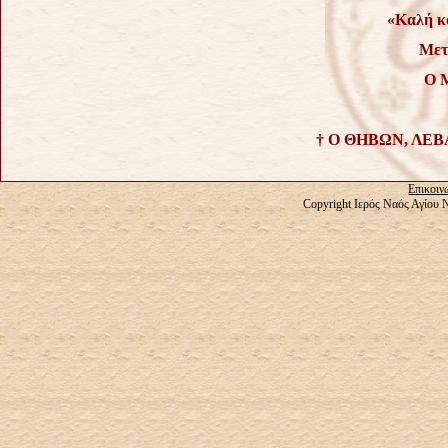
«Καλή κ
Μετ
Ο 
† Ο ΘΗΒΩΝ, ΛΕΒ
Επικοιν
Copyright Ιερός Ναός Αγίου 