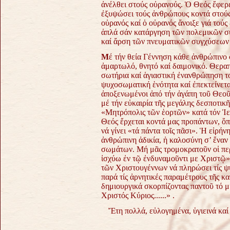
ἀνέλθει στούς οὐρανούς. Ὁ Θεός ἔφερε
ἐξυψώσει τούς ἀνθρώπους κοντά στούς
οὐρανός καί ὁ οὐρανός ἄνοιξε γιά τούς 
ἁπλά σάν κατάργηση τῶν πολεμικῶν
σ
καί ἄρση τῶν πνευματικῶν
συγχύσεων 
Μ
έ τήν θεία Γέννηση κάθε ἀνθρώπινο 
ἀμαρτωλό, θνητό καί δαιμονικό. Θερ
σωτήρια καί ἁγιαστική ἐνανθρώπηση τ
ψυχοσωματική ἑνότητα καί ἐπεκτείνετα
ἀποξενωμένοι ἀπό τήν ἀγάπη τοῦ Θεο
μέ τήν εὐκαιρία τῆς μεγάλης
δεσποτικῆ
«Μητρόπολις τῶν ἑορτῶν» κατά τόν Ἱε
Θεός ἔρχεται κοντά μας προπάντων, ὅ
νά γίνει «τά πάντα τοῖς πᾶσι».
Ἡ εἰρήνη
ἀνθρώπινη ἀδικία, ἡ καλοσύνη
σ’ ἕναν
σωμάτων.
Μή μᾶς τρομοκρατοῦν οἱ περ
ἰσχύω
ἐν τῷ ἐνδυναμοῦντι με Χριστῷ
τῶν Χριστουγέννων νά πληρώσει
τίς 
παρά τίς ἀρνητικές παραμέτρους
τῆς κ
δημιουργικά σκορπίζοντας
παντοῦ τό μ
Χριστός Κύριος......» .
Ἔτη πολλά, εὐλογημένα, ὑγιεινά κα