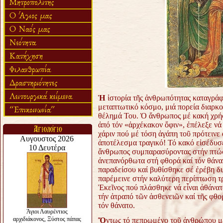
Ἡ
ἱστορία τῆς ἀνθρωπότητας καταγράφ
μεταπτωτικό κόσμο, μιά πορεία διαρκ
θέλημά Του. Ὁ ἄνθρωπος μέ κακή χρήσ
ἀπό τόν «ἀρχέκακον ὄφιν», ἐπέλεξε νά 
χάριν πού μέ τόση ἀγάπη τοῦ πρότεινε
ἀποτέλεσμα τραγικό! Τό κακό εἰσέδυσ
ἄνθρωπος συμπαρασύροντας στήν πτώση
ἀνεπανόρθωτα στή φθορά καί τόν θάνα
παραδείσου καί βυθίσθηκε σέ ἐρέβη
δ
παρέμεινε στήν καλύτερη περίπτωση τ
Ἐκεῖνος πού πλάσθηκε νά εἶναι ἀθάνα
τήν ἀτραπό τῶν ἀσθενειῶν καί τῆς
φθορ
τόν θάνατο.
Ὄ
ντως τό πεπρωμένο τοῦ ἀνθρώπου με