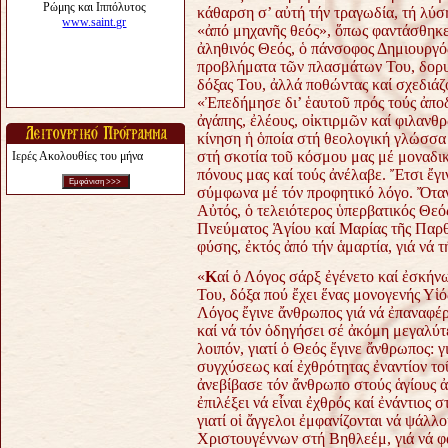
κάθαρση σ’ αὐτή τήν τραγωδία, τή λύ
«ἀπό μηχανῆς θεός», ὅπως φαντάσθηκε 
ἀληθινός Θεός, ὁ πάνσοφος Δημιουργό
προβλήματα τῶν πλασμάτων Του,
δορυ
δόξας Του, ἀλλά ποθώντας καί
σχεδιάζ
«Ἐπεδήμησε δι’ ἑαυτοῦ πρός τούς ἀποδ
ἀγάπης, ἐλέους, οἰκτιρμῶν καί φιλανθρ
κίνηση ἡ ὁποία στή θεολογική γλώσσ
στή σκοτία τοῦ κόσμου μας μέ
μοναδικ
Ιερές Ακολουθίες του μήνα
πόνους μας καί τούς
ἀνέλαβε. Ἔτσι ἔγ
σύμφωνα μέ τόν
προφητικό λόγο.
Ὄταν
Αὐτός, ὁ τελειότερος ὑπερβατικός
Θεός
Πνεύματος Ἁγίου καί Μαρίας τῆς
Παρθ
φύσης, ἐκτός ἀπό τήν ἁμαρτία, γιά νά
τ
«
Κ
αί ὁ Λόγος σάρξ ἐγένετο καί ἐσκήν
Του, δόξα πού ἔχει ἕνας μονογενής Υἱ
Λόγος ἔγινε ἄνθρωπος γιά νά ἐπαναφέρ
καί νά τόν ὁδηγήσει σέ ἀκόμη μεγαλύ
λοιπόν, γιατί ὁ Θεός ἔγινε ἄνθρωπος: γ
συγχύσεως καί ἐχθρότητας ἐναντίον τοῦ
ἀνεβίβασε τόν ἄνθρωπο στούς ἁγίους 
ἐπιλέξει νά εἶναι ἐχθρός καί ἐνάντιος 
γιατί οἱ ἄγγελοι ἐμφανίζονται νά ψάλλ
Χριστουγέννων στή Βηθλεέμ, γιά νά φ