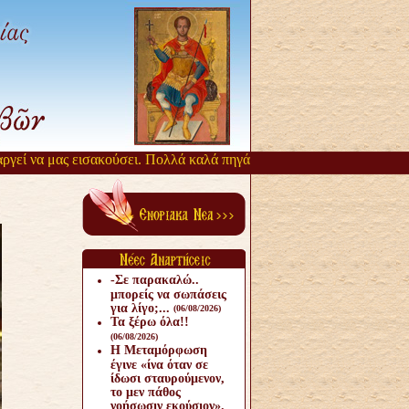
ί να μας εισακούσει. Πολλά καλά πηγάζουν, από την αργοπορία αυτή.
-Σε παρακαλώ..
μπορείς να σωπάσεις
για λίγο;...
(06/08/2026)
Τα ξέρω όλα!!
(06/08/2026)
Η Μεταμόρφωση
έγινε «ίνα όταν σε
ίδωσι σταυρούμενον,
το μεν πάθος
νοήσωσιν εκούσιον».