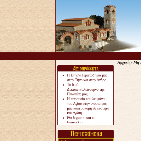
Αρχική
»
Μητ
Η Ετήσια Ιεραποδημία μας
στην Τήνο και στην Άνδρο.
Το Ιερό
Δεκαπενταλείτουργο της
Παναγίας μας.
Η παρουσία του λειψάνου
του Αγίου στην ενορία μας
μάς καλεί ακόμη σε ενότητα
και αγάπη.
Θα ξεχαστεί και το
Ευαγγέλιο;
Το «αργότερα» γίνεται
«πολύ αργά».
Ζητείται....