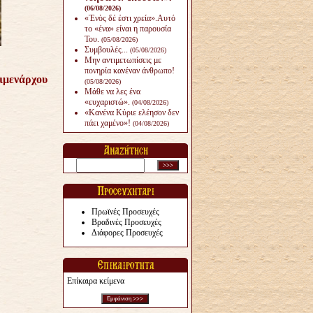
(06/08/2026)
«Ἑνὸς δέ ἐστι χρεία».Αυτό
το «ένα» είναι η παρουσία
Του.
(05/08/2026)
Συμβουλές...
(05/08/2026)
Μην αντιμετωπίσεις με
πονηρία κανέναν άνθρω­πο!
οιμενάρχου
(05/08/2026)
Μάθε να λες ένα
«ευχαριστώ».
(04/08/2026)
«Κανένα Κύριε ελέησον δεν
πάει χαμένο»!
(04/08/2026)
Πρωϊνές Προσευχές
Βραδινές Προσευχές
Διάφορες Προσευχές
Επίκαιρα κείμενα