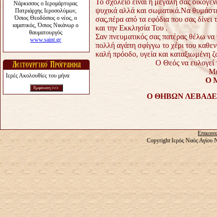
Το σχολείο είναι η μεγάλη σας οικογέν
ψυχικά αλλά και σωματικά.
Να θυμάστε
σας,πέρα από τα εφόδια που σας δίνει
και την Εκκλησία Του .
Σαν πνευματικός σας πατέρας θέλω να 
πολλή αγάπη σφίγγω το χέρι του καθε
καλή πρόοδο, υγεία και καταξιωμένη ζ
Ο Θεός να ευλογεί 
Με
Ιερές Ακολουθίες του μήνα
Ο 
Ο ΘΗΒΩΝ ΛΕΒΑΔΕΙ
Επικοιν
Copyright Ιερός Ναός Αγίου 