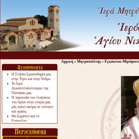
Αρχική
»
Μητροπολίτης
»
Εγκύκλιοι-Μηνύματ
Η Ετήσια Ιεραποδημία μας
στην Τήνο και στην Άνδρο.
Το Ιερό
Δεκαπενταλείτουργο της
Παναγίας μας.
Η παρουσία του λειψάνου
του Αγίου στην ενορία μας
μάς καλεί ακόμη σε ενότητα
και αγάπη.
Θα ξεχαστεί και το
Ευαγγέλιο;
Το «αργότερα» γίνεται
«πολύ αργά».
Ζητείται....