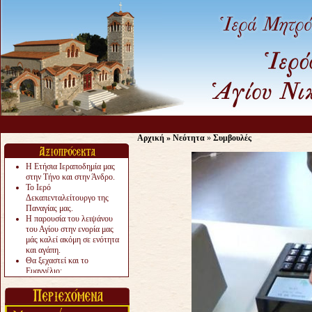
Αρχική
»
Νεότητα
»
Συμβουλές
Η Ετήσια Ιεραποδημία μας
στην Τήνο και στην Άνδρο.
Το Ιερό
Δεκαπενταλείτουργο της
Παναγίας μας.
Η παρουσία του λειψάνου
του Αγίου στην ενορία μας
μάς καλεί ακόμη σε ενότητα
και αγάπη.
Θα ξεχαστεί και το
Ευαγγέλιο;
Το «αργότερα» γίνεται
«πολύ αργά».
Ζητείται....