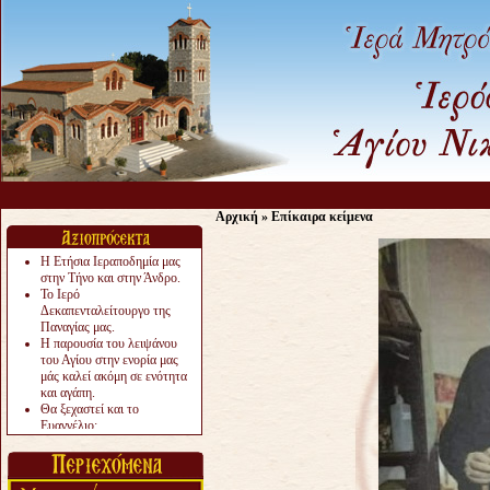
Αρχική
»
Επίκαιρα κείμενα
Η Ετήσια Ιεραποδημία μας
στην Τήνο και στην Άνδρο.
Το Ιερό
Δεκαπενταλείτουργο της
Παναγίας μας.
Η παρουσία του λειψάνου
του Αγίου στην ενορία μας
μάς καλεί ακόμη σε ενότητα
και αγάπη.
Θα ξεχαστεί και το
Ευαγγέλιο;
Το «αργότερα» γίνεται
«πολύ αργά».
Ζητείται....