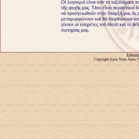
Οἱ λογισμοί εἶναι σάν τά ταξιδιάρικα 
τῆς ψυχῆς μας. Ὅσο εἶναι περαστικοί 
νά προσγειωθοῦν στήν ὕπαρξή μας ἄς εἶ
μεταμορφώνουν καί θά διορθώνουν καί 
γίνουν οἱ ὑπηρέτες τοῦ Θεοῦ καί τό θεῖ
σωτηρίας μας.
Επικοιν
Copyright Ιερός Ναός Αγίου 