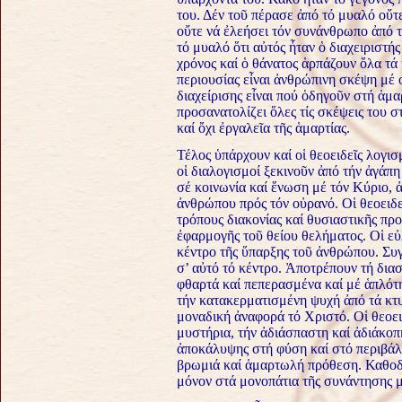
του. Δέν τοῦ πέρασε ἀπό τό μυαλό οὔτ
οὔτε νά ἐλεήσει τόν συνάνθρωπο ἀπό 
τό μυαλό ὅτι αὐτός ἦταν ὁ διαχειριστής
χρόνος καί ὁ θάνατος ἁρπάζουν ὅλα τά
περιουσίας εἶναι ἀνθρώπινη σκέψη μέ 
διαχείρισης εἶναι πού ὁδηγοῦν στή ἁμ
προσανατολίζει ὅλες τίς σκέψεις του 
καί ὄχι ἐργαλεῖα τῆς ἁμαρτίας.
Τέλος ὑπάρχουν καί οἱ θεοειδεῖς λογισ
οἱ διαλογισμοί ξεκινοῦν ἀπό τήν ἀγάπη
σέ κοινωνία καί ἕνωση μέ τόν Κύριο, 
ἀνθρώπου πρός τόν οὐρανό. Οἱ θεοειδ
τρόπους διακονίας καί θυσιαστικῆς πρ
ἐφαρμογῆς τοῦ θείου θελήματος. Οἱ ε
κέντρο τῆς ὕπαρξης τοῦ ἀνθρώπου. Συ
σ’ αὐτό τό κέντρο. Ἀποτρέπουν τή δια
φθαρτά καί πεπερασμένα καί μέ ἁπλότ
τήν κατακερματισμένη ψυχή ἀπό τά κτυ
μοναδική ἀναφορά τό Χριστό. Οἱ θεοει
μυστήρια, τήν ἀδιάσπαστη καί ἀδιάκοπ
ἀποκάλυψης στή φύση καί στό περιβάλ
βρωμιά καί ἁμαρτωλή πρόθεση. Καθοδη
μόνον στά μονοπάτια τῆς συνάντησης μ