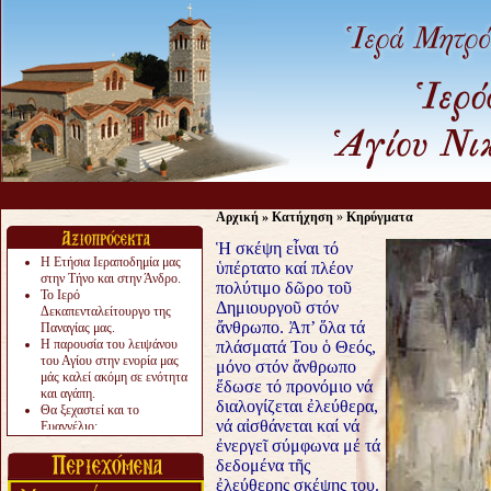
Αρχική
»
Κατήχηση
»
Κηρύγματα
Ἡ σκέψη εἶναι τό
Η Ετήσια Ιεραποδημία μας
ὑπέρτατο καί πλέον
στην Τήνο και στην Άνδρο.
πολύτιμο δῶρο τοῦ
Το Ιερό
Δημιουργοῦ στόν
Δεκαπενταλείτουργο της
ἄνθρωπο. Ἀπ’ ὅλα τά
Παναγίας μας.
Η παρουσία του λειψάνου
πλάσματά Του ὁ Θεός,
του Αγίου στην ενορία μας
μόνο στόν ἄνθρωπο
μάς καλεί ακόμη σε ενότητα
ἔδωσε τό προνόμιο νά
και αγάπη.
διαλογίζεται ἐλεύθερα,
Θα ξεχαστεί και το
νά αἰσθάνεται καί νά
Ευαγγέλιο;
Το «αργότερα» γίνεται
ἐνεργεῖ σύμφωνα μέ τά
«πολύ αργά».
δεδομένα τῆς
Ζητείται....
ἐλεύθερης σκέψης του.