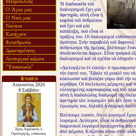
Ἡ διαδικασία τοῦ
διαλογισμοῦ ἔχει μία
ἀφετηρία, αὐτή εἶναι ἡ
καρδιά τοῦ ἀνθρώπου
καί ἔχει καί μία
κατάληξη, πού εἶναι οἱ
πράξεις του. Οἱ διαλογισμοί εὐθύνονται
ἁγιότητα. Στήν παραβολή τοῦ ἄφρονος
ἀνάγνωσμα τῆς ἡμέρας, βλέπουμε ἕναν 
ἀποδεικνύεται ἄφρων. Εἶναι τραγικά ὀ
διαλογισμοί καί τά σχέδια νά ὁδηγοῦν
«Διελογίζετο ἐν ἑαυτῷ» ὁ πρωταγωνισ
τόν ἑαυτό του. Ἔβαλε τό μυαλό του νά
κύκλωσαν καί βούιζαν γύρω ἀπό τήν κα
κερήθρα. Οἱ ἀτελείωτες μέριμνες καί 
εὐλογημένης καρποφορίας καί τοῦ πλο
αὐτή ἡ δαιδαλώδης διαδρομή τῆς σκέψη
ἀφετηρία τῶν λογισμῶν του δέν ἦταν τ
ἐγωισμός του, δηλαδή ἡ ἀτομική ἀπόλ
Βλέπουμε λοιπόν, ὅτι οἱ λογισμοί ἔχουν
λογισμοί. Δεύτερον, εἶναι οἱ ἀνθρώπινοι
δαιμονικοί λογισμοί προέρχονται ἀπό 
ἀπό ψέματα. Κτίζονται πάνω στήν πλά