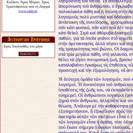
λησμοσύνη τοῦ Θεοῦ. Τό ἀποτέλεσμά τ
ἀπομόνωση τοῦ ἀνθρώπου, ὁ ἐγκλωβισ
πολυκέφαλα πάθη καί ἡ πτώση στήν ἁμ
λογισμούς πολύ μυστικά καί ἀδιόρατα
ἀντίσταση τῆς συνείδησης, χρησιμοποι
σάν κάτι φυσικό, σάν κάτι πού δέν πει
κάτι θεϊκό. Σιγά καί ἀθόρυβα διαστρε
παθῶν, γιά τά ὁποῖα φτάνει στό σημεῖο
στήν ἀμετανοησία, ἀλλά πέφτει καί στή
Ιερές Ακολουθίες του μήνα
τῆς τραγικότητας πού βιώνει. Οἱ δαιμο
στά τρία μεγάλα πάθη, στή φιλαυτία, 
θέλει νά ζήσει πνευματική ζωή, βρίσκ
καταλαβαίνει ἐγκαίρως τίς ἐπιθέσεις τ
προσευχή καί τήν ἐξομολόγηση, νά ἀντ
Ἡ δεύτερη ὁμάδα τῶν λογισμῶν, πού κ
λογισμοί. Ἡ δυνατότητα τοῦ ἀνθρώπου ν
ὑποθέσεις τῆς ζωῆς του, νά ἐκπαιδεύετα
εὐημερεῖ. Οἱ ἀνθρώπινοι λογισμοί ἔχο
ζημιά στόν ἄνθρωπο, ἀλλά οὔτε καί τό
θέωση. Ἀνάλογα μέ τήν καθαρότητα τῆ
ἐξυπηρετήσουν, ἤ ἐξοκείλουν πρός τήν
ἀφετηρία αὐτῶν τῶν σκέψεων εἶναι ὁ ἐ
τῶν λογισμῶν εἶναι ἡ ἀγάπη, τότε ὁδη
πού ἔκανε σήμερα ὁ ἄφρων πλούσιος. Δ
ὑπάρχοντά του. Κακό ἦταν τό γεγονός 