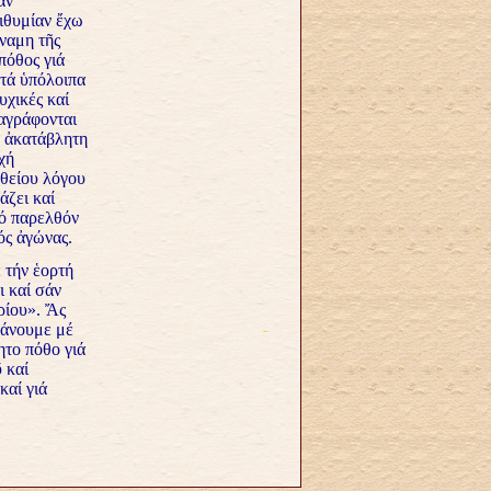
αν
ιθυμίαν ἔχω
ύναμη τῆς
πόθος γιά
 τά ὑπόλοιπα
υχικές καί
ιαγράφονται
ἡ ἀκατάβλητη
χή
 θείου λόγου
άζει καί
Τό παρελθόν
ός ἀγώνας.
 τήν ἑορτή
ι καί σάν
ρίου». Ἄς
κάνουμε μέ
ητο πόθο γιά
 καί
καί γιά