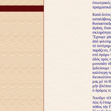
ἐσωτερικές 
πραγματικά
Κατά δεύτε
καταλάβουμε
θυσιαστικῆ
ἀγάπη, ὅταν
σκληρότητα
Ἔχουμε χάσ
ἀπό φιλοτι
τό ὑστέρημ
παράξενο, 
στό δρόμο 
ὁδός πρός 
μονοπάτι τῆ
ξοδεύουμε γ
καλύτερη πρ
διευκολύνο
μας μέ τό 
μήν βλέπουμ
ὁ δρόμος το
Ἀκοῦμε τέλ
πώς ἡ ἑτοι
πόθος τήν ἕ