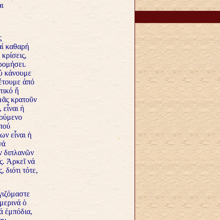
ι
ς
αί καθαρή
 κρίσεις,
ρομήσει.
ού κάνουμε
έτουμε ἀπό
τικό ἤ
μᾶς κρατοῦν
 εἶναι ἡ
ρούμενο
 πού
ων εἶναι ἡ
νά
ν διπλανῶν
ς. Ἀρκεῖ νά
 διότι τότε,
γιζόμαστε
μερινά ὁ
ά ἐμπόδια,