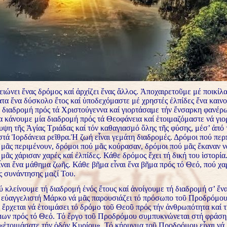
ιώνει ἕνας δρόμος καί ἀρχίζει ἕνας ἄλλος. Ἀποχαιρετοῦμε μέ ποικίλ
τα ἕνα δύσκολο ἔτος καί ὑποδεχόμαστε μέ χρηστές ἐλπίδες ἕνα καινο
 διαδρομή πρός τά Χριστούγεννα καί γιορτάσαμε τήν ἔνσαρκη φανέρ
 κάνουμε μία διαδρομή πρός τά Θεοφάνεια καί ἑτοιμαζόμαστε νά γι
υψη τῆς Ἁγίας Τριάδας καί τόν καθαγιασμό ὅλης τῆς φύσης, μέσ’ ἀπό
στά Ἰορδάνεια ρεῖθρα.
Ἡ ζωή εἶναι γεμάτη διαδρομές. Δρόμοι πού πε
 μᾶς περιμένουν, δρόμοι πού μᾶς κούρασαν, δρόμοι πού μᾶς ἔκαναν 
μᾶς χάρισαν χαρές καί ἐλπίδες. Κάθε δρόμος ἔχει τή δική του ἱστορία
ναι ἕνα μάθημα ζωῆς. Κάθε βῆμα εἶναι ἕνα βῆμα πρός τό Θεό, πού χα
ς συνάντησης μαζί Του.
 κλείνουμε τή διαδρομή ἑνός ἔτους καί ἀνοίγουμε τή διαδρομή σ’ ἕνα
 εὐαγγελιστή Μάρκο νά μᾶς παρουσιάζει τό πρόσωπο τοῦ Προδρόμου
ἔρχεται νά ἑτοιμάσει τό δρόμο τοῦ Θεοῦ πρός τήν ἀνθρωπότητα καί 
ων πρός τό Θεό. Τό ἔργο τοῦ Προδρόμου συμπυκνώνεται στή φράση
«ἑτοιμάσατε τήν ὁδόν Κυρίου». Τό κήρυγμα τοῦ Προδρόμου εἶναι νά