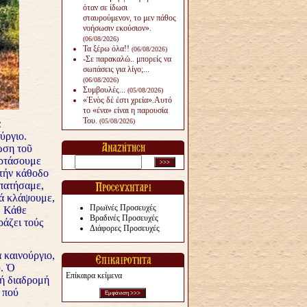
όταν σε ίδωσι
σταυρούμενον, το μεν πάθος
νοήσωσιν εκούσιον».
(06/08/2026)
Τα ξέρω όλα!!
(06/08/2026)
-Σε παρακαλώ.. μπορείς να
σωπάσεις για λίγο;...
(06/08/2026)
Συμβουλές...
(05/08/2026)
«Ἑνὸς δέ ἐστι χρεία».Αυτό
το «ένα» είναι η παρουσία
Του.
(05/08/2026)
α
ύργιο.
ωση τοῦ
ορτάσουμε
 τήν κάθοδο
ρπατήσαμε,
νά κλάψουμε,
Πρωϊνές Προσευχές
. Κάθε
Βραδινές Προσευχές
ράζει τούς
Διάφορες Προσευχές
 καινούργιο,
. Ὁ
Επίκαιρα κείμενα
τή διαδρομή
 πού