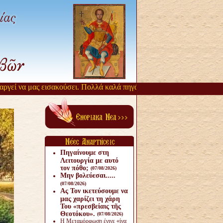
 να μας εισακούσει. Πολλά καλά πηγάζουν, από την αργοπορία αυτή. Ό
Πηγαίνουμε στη
Λειτουργία με αυτό
τον πόθο;
(07/08/2026)
Μην βολεύεσαι.....
(07/08/2026)
Ας Τον ικετεύσουμε να
μας χαρίζει τη χάρη
Του «πρεσβείαις τῆς
Θεοτόκου».
(07/08/2026)
Η Μεταμόρφωση έγινε «ίνα