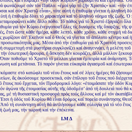
αστολές καί ἑτοιμάζει «τήν ὁδόν Κυρίου» χαρούμενα καί εἰρηνικά. Ὅτ
ά φωνάζουμε σάν τόν Παῦλο: «ἐμοί γάρ τό ζῆν Χριστός» καί: «τήν ἐπ
ύσαι καί σύν Χριστῷ εἶναι», τότε αὐτή ἡ ἐπιθυμία γίνεται ἡ ἀληθινή δ
ὐτή ἡ ἐπιθυμία δίνει τό χαρακτήρα καί τό ἀληθινό νόημα τῆς ζωῆς. Ὁ 
μεταμορφώνει κάθε ἄλλο πόθο. Τό πάθος γιά τό Χριστό ἐξαγιάζει ὅλα
θυμία γιά τόν Κύριο ἐνεργοποιεῖ ὅλες τίς δυνάμεις τῆς ὕπαρξης, τῆς ψ
ές, ἔτσι ὥστε κάθε ἡμέρα, κάθε λεπτό, κάθε χρόνο, κάθε στιγμή νά δ
 χωρίζουν ἀπ’ Ἐκεῖνον καί ὁ Θεός νά γίνεται τό ἀπόλυτο κέντρο καί 
 προσωπικότητάς μας. Μέσα ἀπό τήν ἐπιθυμία γιά τό Χριστόἡ προσευ
ἡ συμμετοχή στά μυστήρια συγκλονίζει καί ἀναγεννάει, ἡ μελέτη τοῦ
ῖ τήν ἐσωτερική ἄρουρα, ἡ ἄσκηση δέν κουράζει, ἀλλά μάλλον ξεκουρ
 Ὅταν ποθοῦμε τό Χριστό τό μέλλον γίνεται ἐμπειρία καί ἀνάμνηση. 
γνωση καί μετάνοια. Τό παρόν γίνεται εὐκαιρία ἁγιασμοῦ καί ἐσωτερικ
κόμαστε στό κατώφλι τοῦ νέου ἔτους καί σέ λίγες ἡμέρες θά ζήσουμε
είων, ἄς ἀκούσουμε προσεκτικά, σάν ἐπίλογο τοῦ ἔτους πού διέρχετα
ῦ ἔτους πού ἔρχεται, τόν Προδρομικό λόγο: «ἑτοιμάσατε τήν ὁδόν Κυ
όν ἀγώνα τῆς ἑτοιμασίας αὐτῆς τῆς ὁδοῦμέσ’ ἀπό τή δουλειά πού θά 
ας, μέ τή θυσιαστική προσφορά πρός τούς ἄλλους καί μέ τόν ἀκατάβλ
Ἔτσι ἡ ὁδός τοῦ Κυρίου θά εἶναι δρόμος καί πορεία συνάντησης Θεοῦ
Ἀπό τή συνάντηση αὐτή θά ἀντλήσουμε κάθε εὐλογία γιά τό νέο ἔτος 
 ζωή μας, τήν τωρινή καί τήν ἐπέκεινα.
Ι.Μ Δ