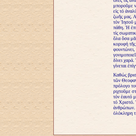
ὅλες τίς ἀν
μποροῦμε ν
εἰς τό ἀναλ
ζωῆς μας. Α
τόν Ἰησοῦ 
πάθη. Ἡ ἐπι
τίς σωματικ
ὅλα ὅσα μᾶς
κορυφή τῆς
φουντώνει, 
γονιμοποιε
δίνει χαρά.
γίνεται ἐπί
Καθώς βρισ
τῶν Θεοφαν
πρόλογο το
ριχτοῦμε στ
τόν ἑαυτό μ
τό Χριστό. 
ἀνθρώπων. 
ὁλόκληρη τή