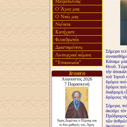
Σήμερα τελε
συναισθήμα
Κάναμε μία
Θεοῦ. Τώρα
τήν ἀποκάλ
τοῦ Ἰησοῦ 
δρόμοι πού
δρόμοι πού 
διαδρομή εἶ
δρόμους τῆ
Σήμερα, πού
ἀκοῦμε τόν
Πρόδρομος 
τῶν ἀνθρώπ
ἀκούσαμε: 