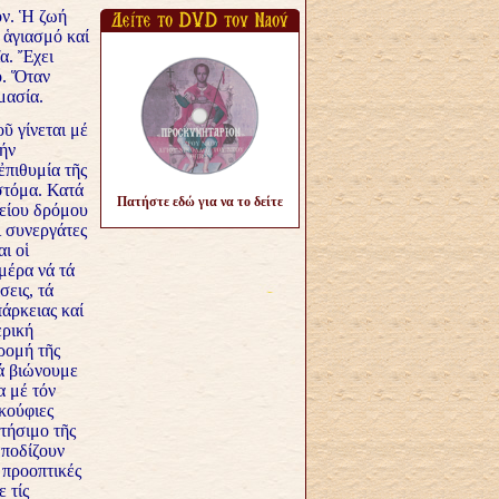
ον. Ἡ ζωή
 ἁγιασμό καί
α. Ἔχει
ό. Ὅταν
μασία.
ῦ γίνεται μέ
ήν
ἐπιθυμία τῆς
στόμα. Κατά
Πατήστε εδώ για να το δείτε
θείου δρόμου
ἱ συνεργάτες
ι οἱ
μέρα νά τά
σεις, τά
άρκειας καί
ερική
ρομή τῆς
ά βιώνουμε
α μέ τόν
 κούφιες
στήσιμο τῆς
μποδίζουν
 προοπτικές
 τίς