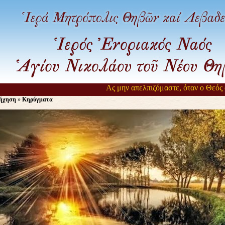
Ας μην απελπιζόμαστε, όταν ο Θεός αργεί
ήχηση
»
Κηρύγματα