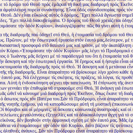
ε τό δρόμο τοῦ Θεοῦ πρός ἑμᾶςκαί τή δική μας διαδρομή πρός Ἐκεῖν
ία ἀμφίπλευρη πορεία συνάντησης. Εἶναι ὁδός συνοδοιπορίας πρός τόν
ῦ Θεοῦ. Δέν εἶναι εὔκολος αὐτός ὁ δρόμος. Ἔχει πολλά ἄγνωστα σημεῖ
ίδες. Ἔχει πολλά διακυβεύματα. Ὁ δρόμος τοῦ Θεοῦ χρειάζεται ὁδηγ
ιμάσατε τήν ὁδόν Κυρίου», ἀναλογιζόμαστε πῶς θά γίνει αὐτή ἡ ἑτοι
 τῆς διαδρομῆς πού ὁδηγεῖ στό Θεό, ἡ ἑτοιμασία τοῦ δρόμου τοῦ Θεο
υς. Πρῶτον, μέ τήν ἐσωτερική ἐργασία στόν ἑαυτό μας,δεύτερον, μέ τ
υσιαστική προσφορά στό διπλανό μας καί τρίτον, μέ τήν ἀκατάβλητη 
τόν Κύριο.
«Ἑτοιμάσατε τήν ὁδόν Κυρίου» μᾶς λέγει τό Προδρομικό 
ιος ὁ Ἰωάννης μᾶς δείχνει μέ τό παράδειγμά του ὅτι ἡ ἑτοιμασία τοῦ 
τήν ἄσκηση καί τήν ἐσωτερική ἐργασία. Ἡ ἔρημος καί ἡ ἡσυχία εἶναι ο
οετοιμασία τῆς διαδρομῆς πρός τό Θεό. Ἡ ἄσκηση καί ἡ μετάνοια εἶνα
τῆς τῆς διαδρομῆς. Εἶναι ἀπαραίτητο νά βρίσκουμε λίγο χρόνο κάθε ἡ
 ἑαυτό μας. Νά ἐλέγχουμε τίς σκέψεις, τίς πράξεις, τά λόγια, τίς προθέ
τα. Αὐτή ἡ ἐνδοσκόπηση φέρνει τήν ταπείνωση. Ἡ ἐπίγνωση τῆς ἀνεπ
εων γεννάει τήν ἐπιθυμία νά στραφοῦμε στό Θεό. Ἡ ἀνάγκη γιά ἐσωτ
μᾶς ὠθεῖ νά κάνουμε μιά διαδρομή πρός Ἐκεῖνον, ὅπως ἔκανε τή διαδ
 ὁ ἄσωτος πρός τόν Πατέρα του.Σάν τό Πρόδρομο, εἶναι ἀπαραίτητο ν
τῆς νοητῆς ἐρήμου, γιά νά κατορθώσουμε αὐτή τή μυστική ἐπικοινωνί
Οἱ θόρυβοι καί οἱ μέριμνες, οἱ ἄσκοπες κοινωνικές ἀναστροφές καί οἱ
ἀτελείωτες μεγαλόπνοες ἐξεγγελίες καί τά ἀδικαιολόγητα ἄγχη γιά τό 
 εἰκόνας, δέν βοηθοῦν στήν ἁρμονική σχέση μέ τόν ἑαυτό μας. Μᾶς ἐ
θεια νά ἑτοιμάσουμε τήν ὁδόν τοῦ Κυρίου, διότι βάζουν τίς ψεύτικες
ς ἀληθινές ἀνάγκες. Σάν τόν Πρόδρομο εἶναι ἀπαραίτητο νά βρίσκουμε