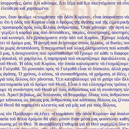
ἰσορροπίες, ὥστε ὅ,τι κάνουμε, ὅ,τι λέμε καί ὅ,τι σκεπτόμαστε νά εἶνα
 ἐλεύθερο καί χαριτωμένο.
ρον, ὅταν ἀκοῦμε «ἑτοιμάσατε τήν ὁδόν Κυρίου», εἶναι ἀπαραίτητο νά
 ὅτι ἡ ὁδός τοῦ Κυρίου εἶναι ὁ δρόμος τῆς ἀγάπης καί τῆς ἐξωτερικῆ
ς προσφορᾶς πρός τούς ἄλλους ἀνθρώπους. Ὅταν χάνουμε τήν ἁγνή κ
 γεμίζει ἡ καρδιά μας ἀπό ἀντιπάθειες, πικρίες, ἀποστροφές, αὐστηρές
 καί κυνισμό, δέν βρισκόμαστε στήν ὁδό τοῦ Κυρίου. Ἔχουμε λοξοδ
ει τό δρόμο μας. Ἡ ἀνοχή πού δείχνουμε στούς ἄλλους, οἱ θυσίες π
μία χωρίς ἀνταπόδοση, ἡ πνευματική καί ὑλική ἐλεημοσύνη πού καταθ
ά μας, ἡ ἀνοιχτοσύνη πού προσπαθοῦμε νά ἔχουμε σέ κάθε τι διαφορε
ἡ ἀγκαλιά, τό χαμόγελο, ἡ παρηγοριά πού σκορπίζουμε ἀφειδώλευτα, 
τοῦ Θεοῦ. Ἡ ὁδός τοῦ Κυρίου, τήν ὁποία καλούμαστε νά ἑτοιμάζουμε,
τό Γολγοθᾶ. Τό μονοπάτι πρός τό Γολγοθᾶ εἶναι τό δύσκολο, ἀλλά χα
ς ἀγάπης. Ὁ χρόνος, ὁ κόπος, τά συναισθήματα, τά χρήματα, οἱ ἰδέες,
ιά τούς ἄλλους δέν χάνονται. Ὅ,τι καταβάλουμε γιά τό χατίρι τῶν ἄλλ
οετοιμασία γιά τό δρόμο τοῦ Θεοῦ. Εἶναι ὁ πιό εὐλογημένος τρόπος 
υμε τή συνάντηση τοῦ Θεοῦ μέ τούς ἀνθρώπους καί τή συνάντηση τῶ
Θεό. Ἀρκεῖ βεβαίως, ὡς διπλανούς νά θεωροῦμε ὅλους τούς ἀνθρώπου
ε κάποιους ὡς δικούς μας ἀνθρώπους καί κάποιους ἄλλους ὡς ξένους,
ῦ Θεοῦ θά παραμένει κλειστός καί γιά μᾶς καί γιά τούς ἄλλους.
ος τόν Πρόδρομο νά λέγει: «ἑτοιμάσατε τήν ὁδόν Κυρίου» καί ἀναλο
μασία τοῦ θείου δρόμου θά γίνει μόνον ὅταν μέσα μας φουντώνει καθη
νωσης μέ τό Θεό. Ἡ ἀκατάβλητη ἐπιθυμία γιά τό Θεό γκρεμίζει ὅλα τ