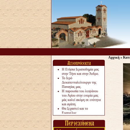
Αρχική
»
Κατ
Η Ετήσια Ιεραποδημία μας
στην Τήνο και στην Άνδρο.
Το Ιερό
Δεκαπενταλείτουργο της
Παναγίας μας.
Η παρουσία του λειψάνου
του Αγίου στην ενορία μας
μάς καλεί ακόμη σε ενότητα
και αγάπη.
Θα ξεχαστεί και το
Ευαγγέλιο;
Το «αργότερα» γίνεται
«πολύ αργά».
Ζητείται....