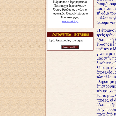
ἑτοιμάσουμ
μας εἶναι μ
τή δόξα το
πολλές παγ
ἀκοῦμε «ἑτο
Ἡ ἑτοιμασία
τρεῖς τρόπο
ἐξωτερική θ
Ιερές Ακολουθίες του μήνα
ἕνωσης μέ 
πρῶτον ὁ ἴδ
γίνεται μέ 
μας στήν πρ
δυνάμεις αὐ
λέμε μέ τόν
ἀποτελέσμα
τῶν ἐλλείψ
πληρότητα 
ἐπιστροφῆς
τήν ἡσυχία 
ἑαυτό μας. 
παρέες, οἱ 
ἐξωτερικῆς
στήν προσπά
πάνω ἀπό τί