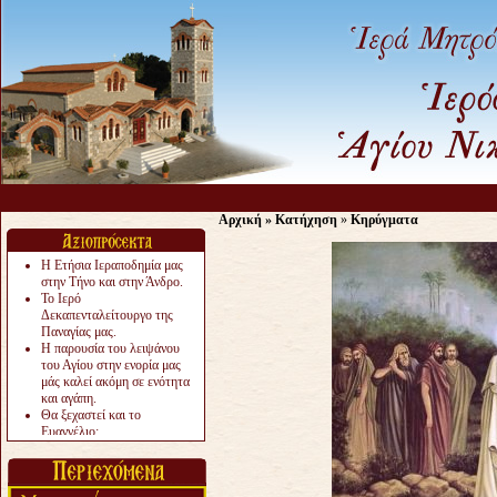
Αρχική
»
Κατήχηση
»
Κηρύγματα
Η Ετήσια Ιεραποδημία μας
στην Τήνο και στην Άνδρο.
Το Ιερό
Δεκαπενταλείτουργο της
Παναγίας μας.
Η παρουσία του λειψάνου
του Αγίου στην ενορία μας
μάς καλεί ακόμη σε ενότητα
και αγάπη.
Θα ξεχαστεί και το
Ευαγγέλιο;
Το «αργότερα» γίνεται
«πολύ αργά».
Ζητείται....