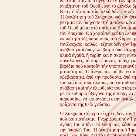
Θεό καί, ὅταν ἀπό ἄγνοια δέν Τόν βρίσ
ἀναζήτηση τοῦ Θεοῦ εἶναι τό μεγάλο 
Θεό μέ τήν ἁμαρτία, ἀλλά δέν Τόν ξέχα
Ἡ ἀναζήτηση τοῦ Ζακχαίου γιά τόν Θε
βλέμμα τόν ὁδήγησε στή μετάνοια. Αὐτ
τοῦ Θεοῦ μέσα στό σπίτι του.Εἶναι μακ
τόν Ζακχαῖο. Θά χορτάσει καί θά ξεδι
γλυκύτητα τῆς παρουσίας τοῦ Κυρίου μ
τόνΖακχαῖο, καθώς «ἐζήτειἰδεῖν τόν Ἰη
ἀνάβαση καί ἀπεγκλωβισμό ἀπό τά χαμ
ὑλικά ἀγαθά, ἡ τύρβη καί ἡ σκόνη αὐτο
συναλλαγές, τά συμφέροντα, τά ἄγχη καί
βαρίδια πού κρατοῦν τήν ὑπόπτερηἀνθρ
ματαιότητας. Ὁ ἄνθρωποςπού βιώνει τό
ἀβεβαιότητα, ἀπό τήν προδοσία, ἀπό τή
του καί ἀπό τούς ἄλλους, πού καταθλίβ
ἀνάβαση καί τήν ἐλευθερία του στά μέν
μέ τό καθάριο ὀξυγόνο τῆς ἀρετῆς, νά 
παρουσίας, νά κουρνιάσει στήν ἀγκαλιά
ὁρίζοντα τῆς θεία γνώσης.
Ὁ Ζακχαῖος σήμερα «ἐζήτει ἰδεῖν τόν 
πού βαπτιστήκαμε. Γνωρίζουμε τόν Ἰη
ἀγάπη Του σβήνει τά λάθη μας, κάθε 
τήν ὕπαρξή Του. Ἡ ἀναζήτηση τοῦ Ἰησο
μαζί Του. Εἶναι σχέση μέ πάθος καί πό