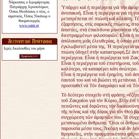
Ὑπάρχει καί ἡ περιέργεια γιά τήν ἁμαρ
ἀνυπακοή. Εἶναι ἡ περιέργεια γιά τή γ
μετατρέπεται σέ πτώση καί κόλαση. Τέτ
ἐξαρτήσεις, στίς σαρκικές πτώσεις, στ
ἀπιστίες, στά ἐπικίνδυνα μονοπάτια τῆ
διεστραμμένων φιλοσοφιῶν. Εἶναι ἡ πε
ἀπόλαυση μιᾶς ἐλευθερίας, ἡ ὁποία μετ
ἐγκλωβιστεῖ μέσα της. Ἡ περιέργεια γ
Ιερές Ακολουθίες του μήνα
πτώση ὁδηγεῖ στήν καταστροφή.Σέ ἀντί
περιέργεια. Εἶναι ἡ περιέργεια τοῦ Ζακ
Εἶναι ἡ περιέργεια τοῦ ἐπιστήμονα, το
καλύτερο, νά καταφέρει κάτι ἀνώτερο. 
Εἶναι ἡ περιέργεια τοῦ ἐρημίτη, τοῦ ἀ
ἑαυτοῦ του καί νά βιώσει τή μετάνοια.
προσπαθεῖ νά Τόν διαγράψει καί νά Τόν
Τό δεύτερο στοιχεῖο στή φράση: «ἐζήτε
τοῦ Ζακχαίου γιά τόν Κύριο. Στήν ἐπί 
πεινῶντες καί διψῶντες τήν δικαιοσύνη
τῆς πείνας καί τῆς δίψας γιά τόν Θεό 
συγχώρεση τῶν ἁμαρτιῶν του. Ἡ συγχώ
μετανιωμένο ἄνθρωπο. Ὅλοι οἱ ἄνθρωπ
παρουσία μέσα τους. Ἀκόμη καί ἄν δέν 
θρησκεῖες, στήν πραγματικότητα ψάχνο