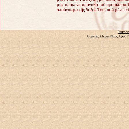
μᾶς τά ἀκένωτα ἀγαθά τοῦ προσώπου Τ
ἀπαύγασμα τῆς δόξας Του, πού μένει εἰ
Επικοιν
Copyright Ιερός Ναός Αγίου 