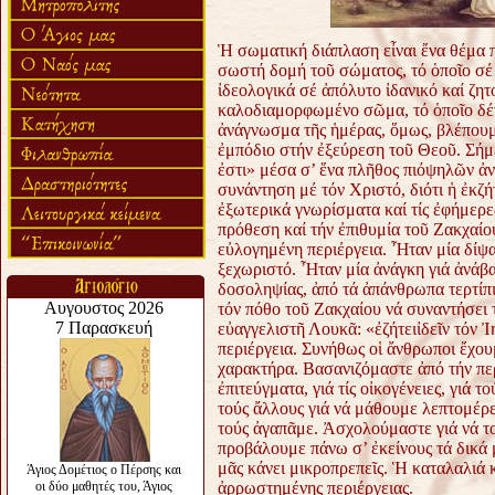
Ἡ σωματική διάπλαση εἶναι ἔνα θέμα 
σωστή δομή τοῦ σώματος, τό ὁποῖο σέ 
ἰδεολογικά σέ ἀπόλυτο ἰδανικό καί ζητ
καλοδιαμορφωμένο σῶμα, τό ὁποῖο δέν 
ἀνάγνωσμα τῆς ἡμέρας, ὅμως, βλέπουμε 
ἐμπόδιο στήν ἐξεύρεση τοῦ Θεοῦ. Σήμε
ἐστι» μέσα σ’ ἕνα πλῆθος πιόψηλῶν ἀν
συνάντηση μέ τόν Χριστό, διότι ἡ ἐκζή
ἐξωτερικά γνωρίσματα καί τίς ἐφήμερε
πρόθεση καί τήν ἐπιθυμία τοῦ Ζακχαίου
εὐλογημένη περιέργεια. Ἦταν μία δίψα
ξεχωριστό. Ἦταν μία ἀνάγκη γιά ἀνάβ
δοσοληψίας, ἀπό τά ἀπάνθρωπα τερτίπι
τόν πόθο τοῦ Ζακχαίου νά συναντήσει 
εὐαγγελιστῆ Λουκᾶ: «ἐζήτειἰδεῖν τόν Ἰ
περιέργεια. Συνήθως οἱ ἄνθρωποι ἔχου
χαρακτήρα. Βασανιζόμαστε ἀπό τήν περι
ἐπιτεύγματα, γιά τίς οἰκογένειες, γιά 
τούς ἄλλους γιά νά μάθουμε λεπτομέρει
τούς ἀγαπᾶμε. Ἀσχολούμαστε γιά νά το
προβάλουμε πάνω σ’ ἐκείνους τά δικά
μᾶς κάνει μικροπρεπεῖς. Ἡ καταλαλιά κ
ἀρρωστημένης περιέργειας.