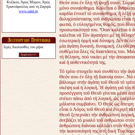
Θεόν σου ἐν ὅλῃ τῇ ψυχῇ σου». Σύμφων
μόνο συναίσθημα. Καλεῖται ὁ ἄνθρωπος
καρδία ἐννοεῖ τό συναίσθημα, ἡ λέξη ψ
ἄυληςὑπόστασης τοῦ ἀνθρώπου εἶναι ἡ
φωτιά, ὁ εὐλογημένος θυμός, πού δίνει
προσωπικότητά του. Ὅταν καλεῖται ὁ ἄ
καλεῖται νά Τόν ἀγαπήσει μέ τή θέλησ
ἐσωτερική ὁρμή καί δύναμη. Δέν θέλει
μία ἀγάπη δυνατή, δυναμική, ἐλεύθερη
Ιερές Ακολουθίες του μήνα
συθέμελα ὅλες τίς διαστάσεις του. Μιά
τή θέληση, πού νικάει μέ τήν ἀποφασισ
καί ἡ αὐθεντικότητά της.
Τό τρίτο στοιχεῖο πού συνθέτει τήν ἀγ
Θεόν σου ἐν ὅλῃ τῇ διανοίᾳ σου». Νά 
βάλουμε στήν ἀγάπη τοῦ Θεοῦ τό τρίτο 
σκέψη καί ἡ λογική. Ἡ ἀγάπη γιά τόν Θε
προσέγγιση τοῦ Θεοῦ γίνεται μέσα ἀπ
στέκει πάνω ἀπό τή λογική, ὡς ὑπέρλογ
μάλιστα συμβαίνει. Ὁ Θεός ὡς ἄπειρη 
εἶναι ὁ Λόγος τοῦ Θεοῦ καί ἐνεργεῖ τά
Θεοῦ ξεπερνάει τήν ἀνθρώπινη λογική,
ἀνεβάζει τό μυαλό τοῦ ἀνθρώπου στόν
ἀνθρώπινη διάνοια κολλάει στόν Θεό, 
τήν ἱκανοποίησή της στή δική Του παρ