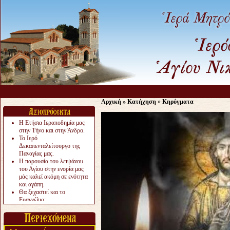
Αρχική
»
Κατήχηση
»
Κηρύγματα
Η Ετήσια Ιεραποδημία μας
στην Τήνο και στην Άνδρο.
Το Ιερό
Δεκαπενταλείτουργο της
Παναγίας μας.
Η παρουσία του λειψάνου
του Αγίου στην ενορία μας
μάς καλεί ακόμη σε ενότητα
και αγάπη.
Θα ξεχαστεί και το
Ευαγγέλιο;
Το «αργότερα» γίνεται
«πολύ αργά».
Ζητείται....