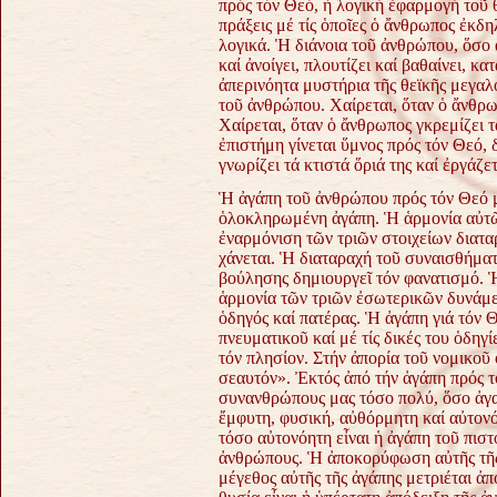
πρός τόν Θεό, ἡ λογική ἐφαρμογή τοῦ θ
πράξεις μέ τίς ὁποῖες ὁ ἄνθρωπος ἐκδ
λογικά. Ἡ διάνοια τοῦ ἀνθρώπου, ὅσο 
καί ἀνοίγει, πλουτίζει καί βαθαίνει, κα
ἀπερινόητα μυστήρια τῆς θεϊκῆς μεγαλ
τοῦ ἀνθρώπου. Χαίρεται, ὅταν ὁ ἄνθρω
Χαίρεται, ὅταν ὁ ἄνθρωπος γκρεμίζει τ
ἐπιστήμη γίνεται ὕμνος πρός τόν Θεό, 
γνωρίζει τά κτιστά ὅριά της καί ἐργάζε
Ἡ ἀγάπη τοῦ ἀνθρώπου πρός τόν Θεό μέ
ὁλοκληρωμένη ἀγάπη. Ἡ ἁρμονία αὐτῶν
ἐναρμόνιση τῶν τριῶν στοιχείων διαταρ
χάνεται. Ἡ διαταραχή τοῦ συναισθήματ
βούλησης δημιουργεῖ τόν φανατισμό. Ἡ
ἁρμονία τῶν τριῶν ἐσωτερικῶν δυνάμε
ὁδηγός καί πατέρας. Ἡ ἀγάπη γιά τόν
πνευματικοῦ καί μέ τίς δικές του ὁδηγ
τόν πλησίον. Στήν ἀπορία τοῦ νομικοῦ
σεαυτόν». Ἐκτός ἀπό τήν ἀγάπη πρός 
συνανθρώπους μας τόσο πολύ, ὅσο ἀγαπ
ἔμφυτη, φυσική, αὐθόρμητη καί αὐτονό
τόσο αὐτονόητη εἶναι ἡ ἀγάπη τοῦ πιστο
ἀνθρώπους. Ἡ ἀποκορύφωση αὐτῆς τῆς 
μέγεθος αὐτῆς τῆς ἀγάπης μετριέται ἀπ