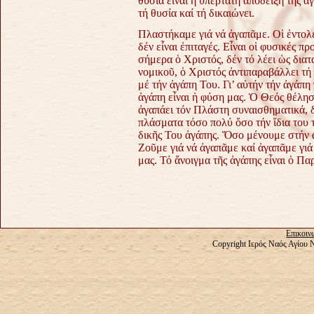
θυσία εἶναι ἡ ὑπέρτατη ἀπόδειξη τῆς ἀγ
τή θυσία καί τή δικαιώνει.
Πλαστήκαμε γιά νά ἀγαπᾶμε. Οἱ ἐντολ
δέν εἶναι ἐπιταγές. Εἶναι οἱ φυσικές 
σήμερα ὁ Χριστός, δέν τό λέει ὡς διατ
νομικοῦ, ὁ Χριστός ἀντιπαραβάλλει τή
μέ τήν ἀγάπη Του. Γι’ αὐτήν τήν ἀγάπ
ἀγάπη εἶναι ἡ φύση μας. Ὁ Θεός θέλησ
ἀγαπάει τόν Πλάστη συναισθηματικά, δ
πλάσματα τόσο πολύ ὅσο τήν ἴδια του 
δικῆς Του ἀγάπης. Ὅσο μένουμε στήν 
Ζοῦμε γιά νά ἀγαπᾶμε καί ἀγαπᾶμε γιά
μας. Τό ἄνοιγμα τῆς ἀγάπης εἶναι ὁ Πα
Επικοιν
Copyright Ιερός Ναός Αγίου 