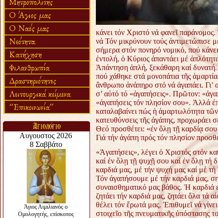
κάνει τόν Χριστό νά φανεῖ παράνομο
νά Τόν μικρύνουν τούς ἀντιμετώπισε μ
σήμερα στόν πονηρό νομικό, πού κάνει 
ἐντολή, ὁ Κύριος ἀπαντάει μέ ἁπλότητ
Ἀπάντηση ἁπλή, ξεκάθαρη καί δυνατή.
πού χάθηκε στά μονοπάτια τῆς ἁμαρτίας
ἄνθρωπο ἀνάπηρο στό νά ἀγαπάει. Γι’ α
σ’ αὐτό τό «ἀγαπήσεις». Πρῶτον: «ἀγα
«ἀγαπήσεις τόν πλησίον σου». Ἀλλά ἐ
καταλαβαίνει πώς ἡ ἁμαρτωλότητα τῶν
κατευθύνσεις τῆς ἀγάπης, προχωράει σέ
Θεό προσθέτει: «ἐν ὅλῃ τῇ καρδίᾳ σου 
Γιά τήν ἀγάπη πρός τόν πλησίον προσθ
«Ἀγαπήσεις», λέγει ὁ Χριστός στόν κα
καί ἐν ὅλῃ τῇ ψυχῇ σου καί ἐν ὅλῃ τή
καρδιά μας, μέ τήν ψυχή μας καί μέ τή
Τόν ἀγαπήσουμε μέ τήν καρδιά μας, ση
συναισθηματικό μας βάθος. Ἡ καρδιά 
ζητάει τήν καρδιά μας, ζητάει ὅλα τά 
θέλει τόν ἔρωτά μας. Ἐπιθυμεῖ νά γίνε
στοιχεῖο τῆς πνευματικῆς ὑπόστασης τ