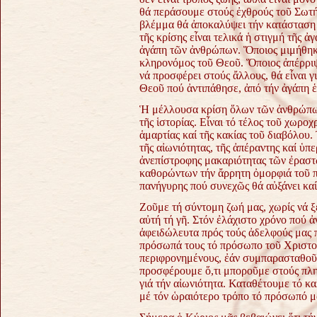
θά περάσουμε στούς ἐχθρούς τοῦ Σωτήρ
βλέμμα θά ἀποκαλύψει τήν κατάσταση 
τῆς κρίσης εἶναι τελικά ἡ στιγμή τῆς 
ἀγάπη τῶν ἀνθρώπων. Ὅποιος μιμήθηκε 
κληρονόμος τοῦ Θεοῦ. Ὅποιος ἀπέρριψε
νά προσφέρει στούς ἄλλους, θά εἶναι γ
Θεοῦ πού ἀντιπάθησε, ἀπό τήν ἀγάπη 
Ἡ μέλλουσα κρίση ὅλων τῶν ἀνθρώπων δ
τῆς ἱστορίας. Εἶναι τό τέλος τοῦ χωρο
ἁμαρτίας καί τῆς κακίας τοῦ διαβόλου. 
τῆς αἰωνιότητας, τῆς ἀπέραντης καί ὑπ
ἀνεπίστροφης μακαριότητας τῶν ἐραστ
καθορώντων τήν ἄρρητη ὀμορφιά τοῦ π
πανήγυρης πού συνεχῶς θά αὐξάνει καί 
Ζοῦμε τή σύντομη ζωή μας, χωρίς νά ξ
αὐτή τή γῆ. Στόν ἐλάχιστο χρόνο πού 
ἀφειδώλευτα πρός τούς ἀδελφούς μας 
πρόσωπά τους τό πρόσωπο τοῦ Χριστοῦ
περιφρονημένους, ἐάν συμπαρασταθοῦ
προσφέρουμε ὅ,τι μποροῦμε στούς πλη
γιά τήν αἰωνιότητα. Καταθέτουμε τό κ
μέ τόν ὡραιότερο τρόπο τό πρόσωπό μα