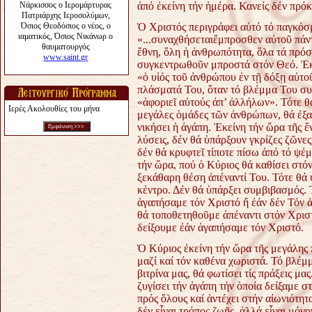
ἀπό ἐκείνη τήν ἡμέρα. Κανείς δέν πρόκε
Ὁ Χριστός περιγράφει αὐτό τό παγκόσμ
«...συναχθήσεταιἔμπροσθεν αὐτοῦ πάντ
ἔθνη, ὅλη ἡ ἀνθρωπότητα, ὅλα τά πρό
συγκεντρωθοῦν μπροστά στόν Θεό. Ἐκ
«ὁ υἱός τοῦ ἀνθρώπου ἐν τῇ δόξῃ αὐτο
πλάσματά Του, ὅταν τό βλέμμα Του συ
«ἀφοριεῖ αὐτούς ἀπ’ ἀλλήλων». Τότε θά
Ιερές Ακολουθίες του μήνα
μεγάλες ὁμάδες τῶν ἀνθρώπων, θά ἐξα
νικήσει ἡ ἀγάπη. Ἐκείνη τήν ὥρα τῆς 
λύσεις, δέν θά ὑπάρξουν γκρίζες ζῶνες
δέν θά κρυφτεῖ τίποτε πίσω ἀπό τό ψέ
τήν ὥρα, πού ὁ Κύριος θά καθίσει στό
ξεκάθαρη θέση ἀπέναντί Του. Τότε θά ὑ
κέντρο. Δέν θά ὑπάρξει συμβιβασμός. 
ἀγαπήσαμε τόν Χριστό ἤ ἐάν δέν Τόν 
θά τοποθετηθοῦμε ἀπέναντι στόν Χρισ
δείξουμε ἐάν ἀγαπήσαμε τόν Χριστό.
Ὁ Κύριος ἐκείνη τήν ὥρα τῆς μεγάλης
μαζί καί τόν καθένα χωριστά. Τό βλέμ
βιτρίνα μας, θά φωτίσει τίς πράξεις μα
ζυγίσει τήν ἀγάπη τήν ὁποία δείξαμε 
πρός ὅλους καί ἀντέχει στήν αἰωνιότη
δέν εἶναι τρόπος ζωῆς, ἀλλά εἶναι μόν