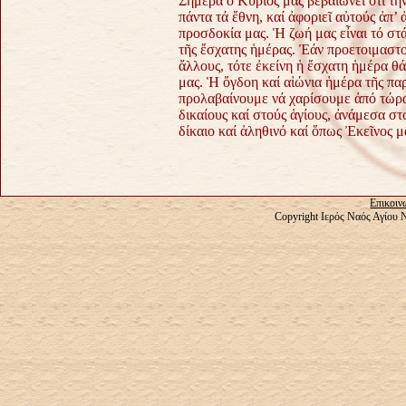
Σήμερα ὁ Κύριος μᾶς βεβαιώνει ὅτι τ
πάντα τά ἔθνη, καί ἀφοριεῖ αὐτούς ἀπ’
προσδοκία μας. Ἡ ζωή μας εἶναι τό στ
τῆς ἔσχατης ἡμέρας. Ἐάν προετοιμαστο
ἄλλους, τότε ἐκείνη ἡ ἔσχατη ἡμέρα θά
μας. Ἡ ὄγδοη καί αἰώνια ἡμέρα τῆς πα
προλαβαίνουμε νά χαρίσουμε ἀπό τώρα
δικαίους καί στούς ἁγίους, ἀνάμεσα σ
δίκαιο καί ἀληθινό καί ὅπως Ἐκεῖνος μ
Επικοιν
Copyright Ιερός Ναός Αγίου 