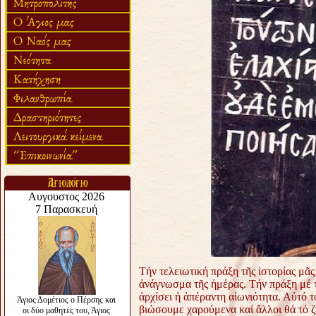
Τήν τελειωτική πράξη τῆς ἱστορίας μᾶ
ἀνάγνωσμα τῆς ἡμέρας. Τήν πράξη μέ τ
ἀρχίσει ἡ ἀπέραντη αἰωνιότητα. Αὐτό τ
βιώσουμε χαρούμενα καί ἄλλοι θά τό ζή