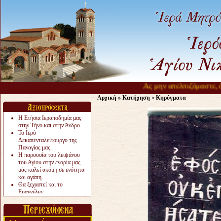
Ας μην απελπιζόμαστε, ότα
Αρχική
»
Κατήχηση
»
Κηρύγματα
Η Ετήσια Ιεραποδημία μας
στην Τήνο και στην Άνδρο.
Το Ιερό
Δεκαπενταλείτουργο της
Παναγίας μας.
Η παρουσία του λειψάνου
του Αγίου στην ενορία μας
μάς καλεί ακόμη σε ενότητα
και αγάπη.
Θα ξεχαστεί και το
Ευαγγέλιο;
Το «αργότερα» γίνεται
«πολύ αργά».
Ζητείται....