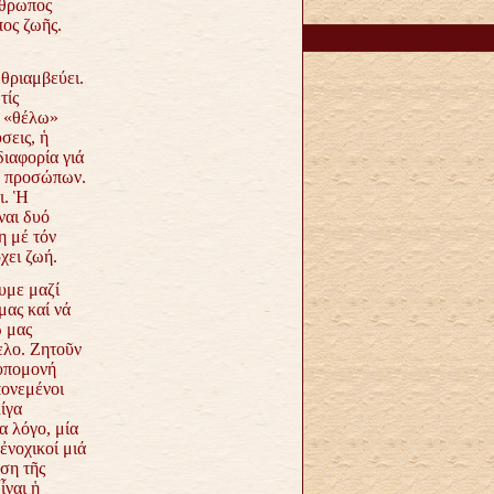
νθρωπος
πος ζωῆς.
θριαμβεύει.
τίς
ά «θέλω»
σεις, ἡ
ιαφορία γιά
ῶν προσώπων.
ι. Ἡ
ναι δυό
η μέ τόν
χει ζωή.
υμε μαζί
μας καί νά
ω μας
ελο. Ζητοῦν
 ὑπομονή
πονεμένοι
ίγα
α λόγο, μία
ἐνοχικοί μιά
ση τῆς
ἶναι ἡ