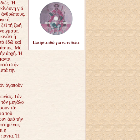
ρδιές. Ἡ
κίνδυνη γιά
 ἀνθρώπους.
γική,
 ζεῖ τή ζωή
νοίγματα,
κινάει ἡ
τό ἐδῶ καί
Πατήστε εδώ για να το δείτε
λάσπης. Μέ
τήν ἀρχή. Ἡ
μαντα.
οστά στήν
μετά τήν
Τόν ἀγαποῦν
ωνίας. Τόν
 τόν μεγάλο
σουν τό:
μα τοῦ
ουν ἀπό τήν
αστημένοι,
ι ἡ
ά πάντα. Ἡ