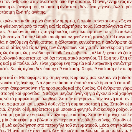
εῖ τόν ἄνθρωπο στήν ἀνάσταση ἀπό τήν ἁμαρτία. Ὁ ἀναγεννημένος ἄ
ἀγάπη ὡς ἀνάγκη του, γι’ αὐτό ἡ ἀνάσταση δέν εἶναι γεγονός ἀλλά τρό
στάσιμη ζωή τῆς ἀγάπης.
εκρώνεται καθημερινά ἀπό τήν ἁμαρτία, ἡ ὁποία φαίνεται συνεχῶς νά 
 φθείρονται ἀπό τά πάθη καί τίς ἐξαρτήσεις τους. Κατατρώγονται ἀπό 
ους. Διαλύονται ἀπό τίς συγκρούσεις τῶν δικαιωμάτων τους. Τά πολλ
ή δυστυχία. Τά πολλά «δικαιοῦμαι» ὁδηγοῦν στή μοναξιά. Οἱ συγκρού
ία, ἡ ἀπύθμενη ἀνηθικότητα, ἡ ἀδίστακτη κυνικότητα, ἡ ἀπάνθρωπη ἀδ
ναι οἱ αἰτίες γιά τίς πληγές τῶν ἀνθρώπων καί γιά τήν ἀπονέκρωση τ
 ὡς ἄτομο, ὡς μονάδα προσπαθεῖ νά ἐπιβιώσει, ἀλλά ξεχνάει νά ζήσε
βιολογικό περιστατικό καί ὄχι πνευματικό πανηγύρι. Ἡ ζωή του ὅλη εἶ
 καί μιά παύλα. Δέν εἶναι χαρούμενη πορεία καί λυτρωτική συνάντησ
στό. Χωρίς ἀγάπη δέν ὑπάρχει Ἀνάσταση. Χωρίς Ἀνάσταση δέν ὑπάρ
οι καί οἱ Μυροφόρες τῆς σημερινῆς Κυριακῆς μᾶς καλοῦν νά βαδίσο
νοπάτι τῆς ἀγάπης. Νά δραπετεύσουμε ἀπό τά στενά ὅρια τοῦ ἑαυτοῦ 
 στήν ἀπεραντοσύνη τῆς προσφορᾶς καί τῆς θυσίας. Οἱ ἄνθρωποι γύρ
 στοργή καί φροντίδα. Ὑπάρχει μεγάλη ἀνάγκη γιά ἀγκαλιά καί χαμόγ
ας νά τά μορφώσουμε ἀληθινά. Ζητοῦν οἱ γέροντες τήν ἀνοχή καί τήν
ν οἱ σωματικά καί ψυχικά ἀσθενεῖς τή συμπαράστασή μας. Ζητοῦν οἱ 
ιά. Ζητοῦν οἱ ἐμπερίστατοι μιά μπουκιά φαγητό, ἕνα καθαρό ροῦχο, λ
ά νά μή χάσουν ἐντελῶς τήν ἀξιοπρέπειά τους. Ζητοῦν οἱ μοναχικοί ἕν
μία ἐπίσκεψη, μία βόλτα στόν περίπατο τῆς ἀδελφοσύνης. Ζητοῦν οἱ 
 ἤ μιά καθοδήγηση στό πετραχήλι τοῦ πνευματικοῦ, μέσα στήν κάθαρ
ς. Ἡ ἀγάπη δέν ἔχει ὅρια. Δέν χρειάζεται πολλά καί ὄμορφα λόγια. Ε