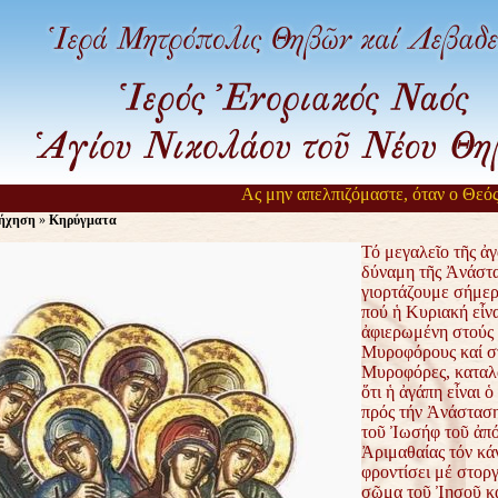
Ας μην απελπιζόμαστε, όταν ο Θεός αργε
ήχηση
»
Κηρύγματα
Τό μεγαλεῖο τῆς ἀγ
δύναμη τῆς Ἀνάστ
γιορτάζουμε σήμερ
πού ἡ Κυριακή εἶνα
ἀφιερωμένη στούς
Μυροφόρους καί στ
Μυροφόρες, καταλ
ὅτι ἡ ἀγάπη εἶναι 
πρός τήν Ἀνάστασ
τοῦ Ἰωσήφ τοῦ ἀπ
Ἀριμαθαίας τόν κάν
φροντίσει μέ στοργ
σῶμα τοῦ Ἰησοῦ κα