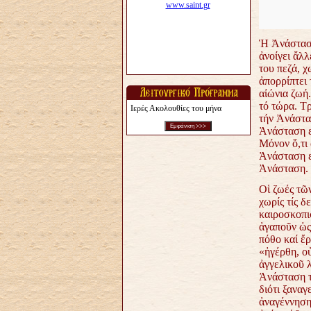
Ἡ Ἀνάσταση 
ἀνοίγει ἄλλ
του πεζά, χ
ἀπορρίπτει 
αἰώνια ζωή.
τό τώρα. Τ
Ιερές Ακολουθίες του μήνα
τήν Ἀνάστα
Ἀνάσταση εἶ
Μόνον ὅ,τι 
Ἀνάσταση ε
Ἀνάσταση.
Οἱ ζωές τῶ
χωρίς τίς δ
καιροσκοπι
ἀγαποῦν ὡς
πόθο καί ἔρ
«ἠγέρθη, οὐ
ἀγγελικοῦ 
Ἀνάσταση τ
διότι ξαναγ
ἀναγέννηση 