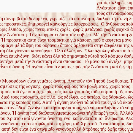
γιά τίς σκληρές κα
Ἀνάσταση εἶναι ἐπι
τούς στενόκαρδους
συντρίβει τά δεδομένα, γκρεμίζει τά αὐτονόητα, διαλύει τή στενή λο
ες προοπτικές, δημιουργεῖ καινούργιες ὑποχρεώσεις. Ὁ ἄνθρωπος πού
ωρίς ἐλπίδα, χωρίς πνευματικές χαρές, χωρίς μετάνοια, χωρίς ψυχικά ἀ
τήν Ἀνάσταση. Τήν ἀπορρίπτει διότι τόν φοβίζει. Μέ τήν Ἀνάσταση ξε
 Ἡ προοπτική αὐτή εἶναι τρομακτική γιά κάποιον πού σκέφτεται μόνο 
ρομάζει μέ τά ὕψη τοῦ οὐρανοῦ ὅποιος ἀρέσκεται στήν ἀσφάλεια τῆς 
ση ὅλα γίνονται καινούργια. Ὅλα ἀλλάζουν. Ὅλα ἀξιολογοῦνται ἀπό 
ναι ἐπικίνδυνη, διότι κάνει ὅλα τά σημαντικά αὐτοῦ τοῦ κόσμου ἀσή
ἀντέχει μετά τήν Ἀνάσταση εἶναι σπουδαῖο. Τό μόνο πού ἀντέχει μπρ
ἶναι ἡ ἀγάπη. Ἡ ἀγάπη εἶναι ὁ δρόμος πρός τήν Ἀνάσταση καί ἡ ζωή 
ν Μυροφόρων εἶναι γεμάτες ἀγάπη. Ἀγαποῦν τόν Ἰησοῦ ἕως θυσίας. 
εσμεύσεις τῆς λογικῆς, χωρίς τούς φόβους τοῦ βολέματος, χωρίς τούς
σμούς τοῦ ἐγωισμοῦ, χωρίς τούς ὑπολογισμούς τοῦ κόσμου ἤ τῆς κοιν
 δικό τους πρόσωπο, ὡς φίλο, ὡς ἀδελφό, ὡς πατέρα, ὡς δάσκαλο, ὡς
ωτα τῆς καρδιᾶς τους. Αὐτή ἡ ἀγάπη ἀνοίγει τά αὐτιά τους γιά νά ἀκού
κ ἔστιν ὧδε». Ἀνοίγει καί τήν καρδιά τους, γιά νά καταλάβουν τό νόη
λόγου. Ἡ ἀγάπη πού διαθέτουνμεταμορφώνει τήν ὕπαρξή τους. Ἀλλάζ
οῦ Χριστοῦ καί γίνονται ἀναστημένοι καί ἀναστάσιμοι ἄνθρωποι. Ἀν
εννιοῦνται μέσα στό φῶς καί στή χάρη τοῦ Χριστοῦ. Ἀναστάσιμοι, διότ
αὐτή δέν εἶναι ἕνα στιγμιαῖο γεγονός ἀλλά ὁ τρόπος τῆς ζωῆς τους γι