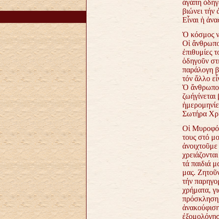
ἀγάπη ὁδηγ
βιώνει τήν 
Εἶναι ἡ ἀνα
Ὁ κόσμος ν
Οἱ ἄνθρωποι
ἐπιθυμίες τ
ὁδηγοῦν στ
παράλογη β
τόν ἄλλο εἶ
Ὁ ἄνθρωπος
ζωήγίνεται 
ἡμερομηνίες
Σωτήρα Χρι
Οἱ Μυροφόρ
τους στό μο
ἀνοιχτοῦμε
χρειάζονται
τά παιδιά μ
μας. Ζητοῦ
τήν παρηγορ
χρήματα, γι
πρόσκληση, 
ἀνακούφιση
ἐξομολόγηση