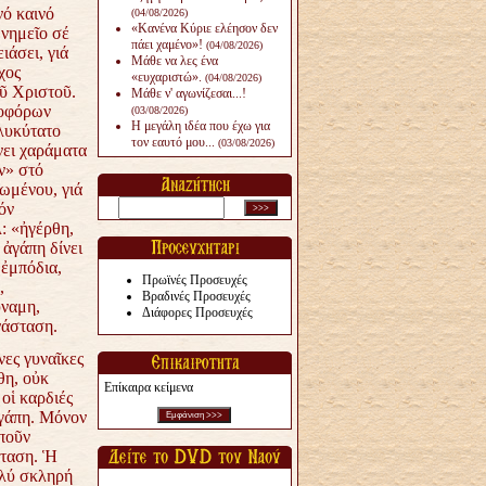
νό καινό
(04/08/2026)
«Κανένα Κύριε ελέησον δεν
μνημεῖο σέ
πάει χαμένο»!
(04/08/2026)
ιάσει, γιά
Μάθε να λες ένα
χος
«ευχαριστώ».
(04/08/2026)
ῦ Χριστοῦ.
Μάθε ν' αγωνίζεσαι...!
οφόρων
(03/08/2026)
Η μεγάλη ιδέα που έχω για
γλυκύτατο
τον εαυτό μου...
(03/08/2026)
νει χαράματα
ν» στό
ωμένου, γιά
όν
: «ἠγέρθη,
 ἀγάπη δίνει
 ἐμπόδια,
Πρωϊνές Προσευχές
,
Βραδινές Προσευχές
ύναμη,
Διάφορες Προσευχές
νάσταση.
νες γυναῖκες
θη, οὐκ
Επίκαιρα κείμενα
 οἱ καρδιές
ἀγάπη. Μόνον
αποῦν
σταση. Ἡ
ολύ σκληρή