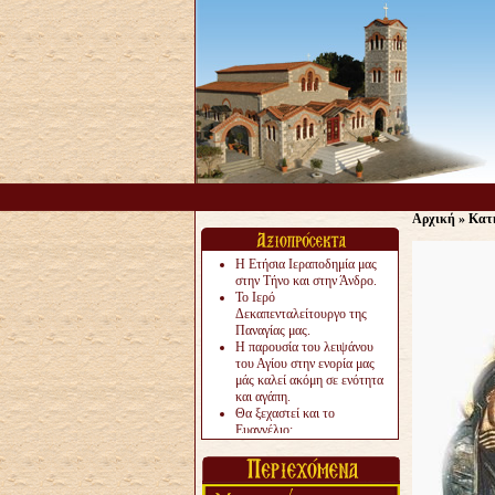
Αρχική
»
Κατ
Η Ετήσια Ιεραποδημία μας
στην Τήνο και στην Άνδρο.
Το Ιερό
Δεκαπενταλείτουργο της
Παναγίας μας.
Η παρουσία του λειψάνου
του Αγίου στην ενορία μας
μάς καλεί ακόμη σε ενότητα
και αγάπη.
Θα ξεχαστεί και το
Ευαγγέλιο;
Το «αργότερα» γίνεται
«πολύ αργά».
Ζητείται....