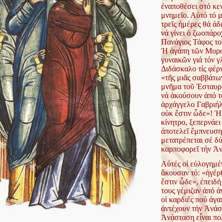
ἐναποθέσει στό κε
μνημεῖο. Αὐτό τό 
τρεῖς ἡμέρες θά ἀδε
νά γίνει ὁ ζωοπάρο
Πανάγιος Τάφος το
Ἡ ἀγάπη τῶν Μυρ
γυναικῶν γιά τόν 
Διδάσκαλο τίς φέρ
«τῆς μιᾶς σαββάτω
μνῆμα τοῦ Ἐσταυρ
νά ἀκούσουν ἀπό τ
ἀρχάγγελο Γαβριήλ
οὐκ ἔστιν ὧδε»! Ἡ
κίνητρο, ξεπερνάει
ἀποτελεῖ ἔμπνευση
μετατρέπεται σέ δ
καρποφορεῖ τήν Ἀ
Αὐτές οἱ εὐλογημέ
ἄκουσαν τό: «ἠγέρ
ἔστιν ὧδε», ἐπειδή
τους γέμιζαν ἀπό 
οἱ καρδιές πού ἀγ
ἀντέχουν τήν Ἀνά
Ἀνάσταση εἶναι π