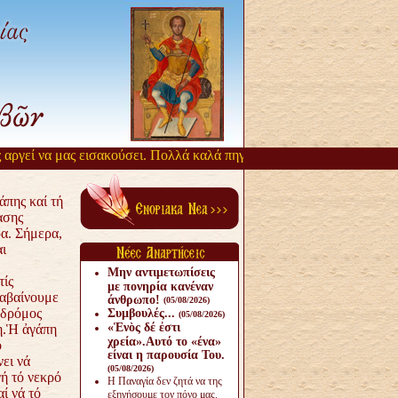
ί να μας εισακούσει. Πολλά καλά πηγάζουν, από την αργοπορία αυτή.
άπης καί τή
ασης
α. Σήμερα,
ι
Μην αντιμετωπίσεις
ίς
με πονηρία κανέναν
αβαίνουμε
άνθρω­πο!
(05/08/2026)
ὁ δρόμος
Συμβουλές...
(05/08/2026)
«Ἑνὸς δέ ἐστι
η.Ἡ ἀγάπη
χρεία».Αυτό το «ένα»
ό
είναι η παρουσία Του.
ει νά
(05/08/2026)
ή τό νεκρό
Η Παναγία δεν ζητά να της
ί νά τό
εξηγήσουμε τον πόνο μας.