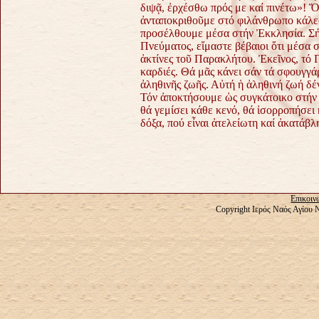
διψᾷ, ἐρχέσθω πρός με καί πινέτω»! 
ἀνταποκριθοῦμε στό φιλάνθρωπο κάλεσ
προσέλθουμε μέσα στήν Ἐκκλησία. Σήμ
Πνεύματος, εἴμαστε βέβαιοι ὅτι μέσα σ
ἀκτίνες τοῦ Παρακλήτου. Ἐκεῖνος, τό 
καρδιές. Θά μᾶς κάνει σάν τά σφουγγά
ἀληθινῆς ζωῆς. Αὐτή ἡ ἀληθινή ζωή δέν
Τόν ἀποκτήσουμε ὡς συγκάτοικο στήν 
θά γεμίσει κάθε κενό, θά ἰσορροπήσει
δόξα, πού εἶναι ἀτελείωτη καί ἀκατάβλ
Επικοιν
Copyright Ιερός Ναός Αγίου 