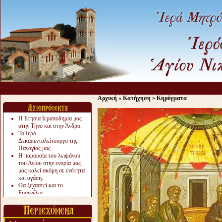
Αρχική
»
Κατήχηση
»
Κηρύγματα
Η Ετήσια Ιεραποδημία μας
στην Τήνο και στην Άνδρο.
Το Ιερό
Δεκαπενταλείτουργο της
Παναγίας μας.
Η παρουσία του λειψάνου
του Αγίου στην ενορία μας
μάς καλεί ακόμη σε ενότητα
και αγάπη.
Θα ξεχαστεί και το
Ευαγγέλιο;
Το «αργότερα» γίνεται
«πολύ αργά».
Ζητείται....