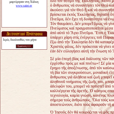
ὅλο τόν θεσμό τῆς Ἐκκλησίας. Μόνο μ
ὁ ἄνθρωπος νά συναντήσει τόν Θεό καί
ἀκούσει γιά τόν Θεό ἤ καί νά συναντή
βρίσκεται ἐκτός Ἐκκλησίας, δηλαδή ὅτα
Πνεῦμα, δέν ἔχει τή δυνατότητα νά ἑν
Τόν θαυμάσει. Δέν μπορεῖ ὅμως νά γίνει
Πνεύματος καί πραγματοποιεῖται μέσα 
ἀπό αὐτό τό Ἅγιο Πνεῦμα. Ἔτσι ἡ Ἐκκλ
ὑπάρχει χάρη στίς ἐνέργειες τοῦ Παρα
Ιερές Ακολουθίες του μήνα
ἔξω ἀπό τήν Ἐκκλησία δέν θά καταφέρε
Χριστός φίλος, δέν πρόκειται νά γίνει
ἐάν δέν εὐλογήσει αὐτή τήν ἕνωση τό
Σέ μία ἐποχή βίας καί διάλυσης τῶν πά
ἐρχέσθω πρός με καί πινέτω»! Σέ μία 
ἔρημο τῆς ἀποξένωσης, ἀπό τόν καύσων
τή βία τῶν συγκρούσεων, μοναδική ἐλ
ἄνθρωπος γιά ἀλήθεια καί ζωή μπορεῖ 
ἀληθινοῦ νοήματος τῆς ζωῆς του, μπορ
ἀδελφῶν του, μπορεῖ νά ποτιστεῖ ἀπό 
καλλιέργεια τῆς ἀρετῆς. Ὁ κόσμος σπα
τεχνολογία, καμία γνώση, κανένας πλ
σήμερα τούς ἀνθρώπους. Ὅλα τούς κο
ἀποστεώνουν, διότι τούς ἀφαιροῦν τή 
Ὁ Ἰησοῦς δέν θά κουράζεται νά μᾶς πρ