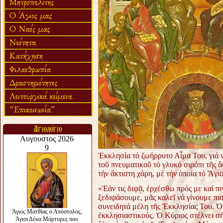
Ἐκκλησία τό ζωήρρυτο Αἷμα Του, γιά 
τοῦ πνευματικοῦ τό γλυκό σιρόπι τῆς 
τήν ἄκτιστη χάρη, μέ τήν ὁποία τό Ἅγ
«Ἐάν τις διψᾷ, ἐρχέσθω πρός με καί π
ξεδιψάσουμε, μᾶς καλεῖ νά γίνουμε π
συνειδητά μέλη τῆς Ἐκκλησίας Του. Ὁ
ἐκκλησιαστικούς. Ὁ Κύριος στέλνει σ