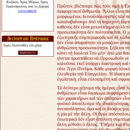
Πρῶτον, βλέπουμε πώς τούς τιμᾶ ἡ Ἐκκ
διαφορετικοί ἄνθρωποι. Ἄλλοι εἶναι πα
μορφωμένοι, δεινοίὑπολογιστές τῶν πά
καταλαβαίνουμε ἀπό τή σημερινή ἑορτή,
καθενός δέν εἶναι μειονέκτημα ἀλλά 
προσωπικότητα δέν πολτοποιεῖται. Ὁ 
ἐξωτερικῆς συμπεριφορᾶς καί σέ κώδικ
δέν εἶναι ἀπαραίτητο νά μοιάζουν μετα
Ιερές Ακολουθίες του μήνα
ἀνθρώπινη προσωπικότητα. Σέβεται τήν
κάνει τή δουλειά Του μέσ’ ἀπό μία θ
γίνεται προσπάθεια νά ἐξομοιωθοῦν οἱ
καλούπια, ἐκεῖ ὑπάρχει διαστροφή καί 
οὔτε Ἅγιο Πνεῦμα. Κάθε μορφή ὁλοκλη
ἐλευθερία τοῦ Εὐαγγελίου. Ἡ ἰδιαιτερ
ἐγωϊστική, εἶναι εὐλογημένη καί σφρα
Τό δεύτερο μήνυμα τῆς ἡμέρας εἶναι π
ἀνθρώπων εἶναι δικαίωμα ἀναφαίρετο κ
τῶν χαρακτήρων καί τῶν ἀπόψεων εἶναι 
φυσικό ἀποτέλεσμα τῆς ἰδιαιτερότητας
ἀνεπανάληπτοι, ἄρα καί οἱ ἀπόψεις μας
ἡ μία μέ τήν ἄλλη. Οἱ ἅγιοι ἀπόστολοι
ἐσωτερικά δέν εἶχαν ἀπόλυτη σύμπτω
ἄλλη μέθοδο ὁ ἄλλος. Ὑπῆρξε καί στ
διαφορετικότητά τους δέν θεωρήθηκε δ