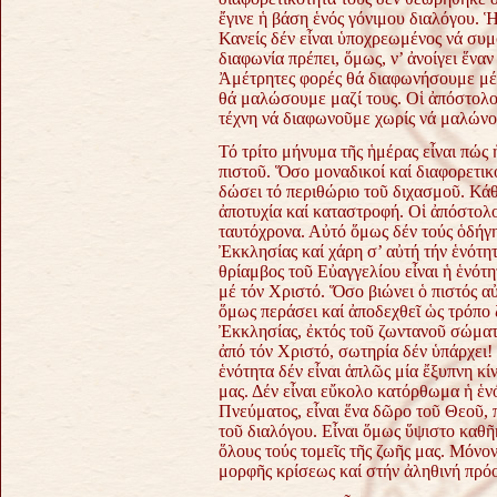
ἔγινε ἡ βάση ἑνός γόνιμου διαλόγου. Ἡ
Κανείς δέν εἶναι ὑποχρεωμένος νά συμ
διαφωνία πρέπει, ὅμως, ν’ ἀνοίγει ἕνα
Ἀμέτρητες φορές θά διαφωνήσουμε μέ 
θά μαλώσουμε μαζί τους. Οἱ ἀπόστολο
τέχνη νά διαφωνοῦμε χωρίς νά μαλώνου
Τό τρίτο μήνυμα τῆς ἡμέρας εἶναι πώς
πιστοῦ. Ὅσο μοναδικοί καί διαφορετικο
δώσει τό περιθώριο τοῦ διχασμοῦ. Κάθε
ἀποτυχία καί καταστροφή. Οἱ ἀπόστολοι
ταυτόχρονα. Αὐτό ὅμως δέν τούς ὁδήγη
Ἐκκλησίας καί χάρη σ’ αὐτή τήν ἑνότη
θρίαμβος τοῦ Εὐαγγελίου εἶναι ἡ ἑνότη
μέ τόν Χριστό. Ὅσο βιώνει ὁ πιστός α
ὅμως περάσει καί ἀποδεχθεῖ ὡς τρόπο ζ
Ἐκκλησίας, ἐκτός τοῦ ζωντανοῦ σώματ
ἀπό τόν Χριστό, σωτηρία δέν ὑπάρχει!
ἑνότητα δέν εἶναι ἁπλῶς μία ἔξυπνη κ
μας. Δέν εἶναι εὔκολο κατόρθωμα ἡ ἑν
Πνεύματος, εἶναι ἕνα δῶρο τοῦ Θεοῦ, 
τοῦ διαλόγου. Εἶναι ὅμως ὕψιστο καθῆ
ὅλους τούς τομεῖς τῆς ζωῆς μας. Μόνο
μορφῆς κρίσεως καί στήν ἀληθινή πρό