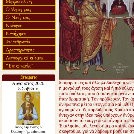
διαφορετικές καί ἀλληλοδιαδεχόμενες θ
ἡ μοναδική τους ἀγάπη καί ἡ πιό εὐλο
τόσο ἀπόλυτη, πού ζοῦσαν καί ἀνέπνεα
ἦταν δραματική. Τόν πρόδωσαν, Τόν ἀ
ἀνθρώπινα μέτρα θεογνωσία καί μέθε
ἀγαπημένο τῆς καρδιᾶς τους Χριστό κ
ἄντεχαν στήν ἰδέα πώς ὑπάρχουν ἄνθρω
ἀκούσουν τό εὐαγγελικό μήνυμα τῆς σ
Ἐκκλησίας μᾶς λένε σήμερα καί τίς ἀκ
σκεφτοῦμε, γιά νά λάβουμε βοήθεια σ