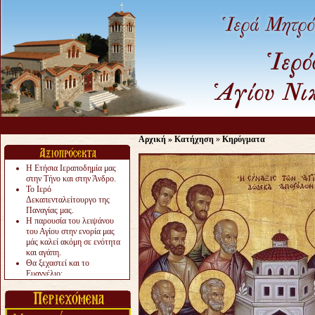
Αρχική
»
Κατήχηση
»
Κηρύγματα
Η Ετήσια Ιεραποδημία μας
στην Τήνο και στην Άνδρο.
Το Ιερό
Δεκαπενταλείτουργο της
Παναγίας μας.
Η παρουσία του λειψάνου
του Αγίου στην ενορία μας
μάς καλεί ακόμη σε ενότητα
και αγάπη.
Θα ξεχαστεί και το
Ευαγγέλιο;
Το «αργότερα» γίνεται
«πολύ αργά».
Ζητείται....