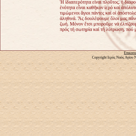
Ἡ ἰδιαιτερότητα εἶναι πλοῦτος, ἡ διαφο
ἑνότητα εἶναι καθῆκον ἱερό καί ἀπόλυτ
τιμώμενοι ἅγιοι πάντες καί οἱ ἀπόστο
ἀληθινά. Ἄς δουλέψουμε ὅλοι μας πάνω
ζωή. Μόνον ἔτσι μποροῦμε νά ἐλπίζουμ
πρός τή σωτηρία καί τή λύτρωση, πού 
Επικοιν
Copyright Ιερός Ναός Αγίου 