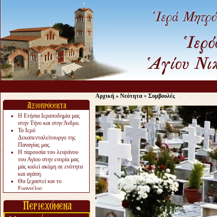
Αρχική
»
Νεότητα
»
Συμβουλές
Η Ετήσια Ιεραποδημία μας
στην Τήνο και στην Άνδρο.
Το Ιερό
Δεκαπενταλείτουργο της
Παναγίας μας.
Η παρουσία του λειψάνου
του Αγίου στην ενορία μας
μάς καλεί ακόμη σε ενότητα
και αγάπη.
Θα ξεχαστεί και το
Ευαγγέλιο;
Το «αργότερα» γίνεται
«πολύ αργά».
Ζητείται....