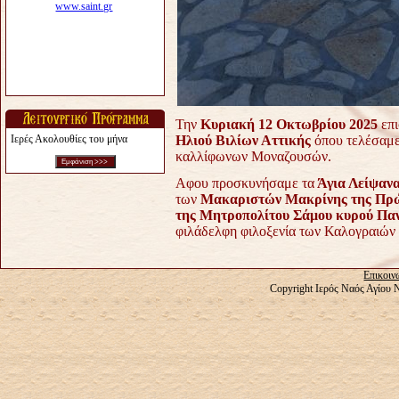
Την
Κυριακή 12 Οκτωβρίου 2025
επι
Ιερές Ακολουθίες του μήνα
Ηλιού Βιλίων Αττικής
όπου τελέσαμε
καλλίφωνων Μοναζουσών.
Αφου προσκυνήσαμε τα
Άγια Λείψαν
των
Μακαριστών Μακρίνης της Πρώτ
της Μητροπολίτου Σάμου κυρού Πα
φιλάδελφη φιλοξενία των Καλογραιών 
Επικοιν
Copyright Ιερός Ναός Αγίου 