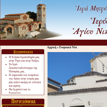
Αρχική
»
Ενοριακά Νέα
Η Ετήσια Ιεραποδημία μας
στην Τήνο και στην Άνδρο.
Το Ιερό
Δεκαπενταλείτουργο της
Παναγίας μας.
Η παρουσία του λειψάνου
του Αγίου στην ενορία μας
μάς καλεί ακόμη σε ενότητα
και αγάπη.
Θα ξεχαστεί και το
Ευαγγέλιο;
Το «αργότερα» γίνεται
«πολύ αργά».
Ζητείται....