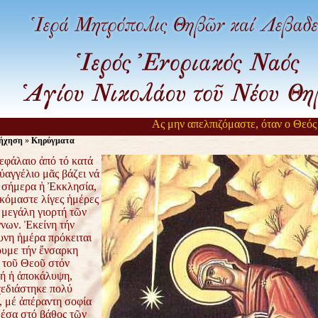
Ας μην απελπιζόμαστε, όταν ο Θεός αργε
ήχηση
»
Κηρύγματα
εφάλαιο ἀπό τό κατά
ὐαγγέλιο μᾶς βάζει νά
σήμερα ἡ Ἐκκλησία,
κόμαστε λίγες ἡμέρες
 μεγάλη γιορτή τῶν
νων. Ἐκείνη τήν
νη ἡμέρα πρόκειται
ουμε τήν ἔνσαρκη
τοῦ Θεοῦ στόν
ή ἡ ἀποκάλυψη,
χεδιάστηκε πολύ
, μέ ἀπέραντη σοφία
μέσα στό βάθος τῶν