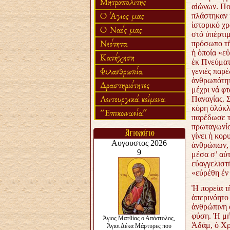
αἰώνων. Πο
πλάστηκαν κ
ἱστορικό χρ
στό ὑπέρτι
πρόσωπο τῆ
ἡ ὁποία «ε
ἐκ Πνεύματ
γενιές παρέ
ἀνθρωπότητ
μέχρι νά φτ
Παναγίας. Σ
κόρη ὁλόκλ
παρέδωσε τή
πρωταγωνίστ
γίνει ἡ κορ
ἀνθρώπων, ν
μέσα σ’ αὐ
εὐαγγελιστή
«εὑρέθη ἐν
Ἡ πορεία τ
ἀπερινόητο
ἀνθρώπινη 
φύση. Ἡ μήτ
Ἀδάμ, ὁ Χρι