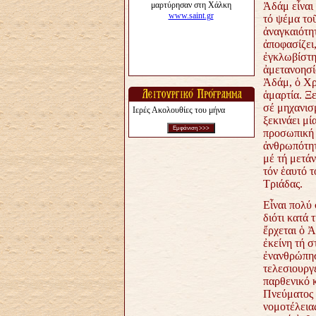
Ἀδάμ εἶναι 
τό ψέμα τοῦ
ἀναγκαιότητ
ἀποφασίζει,
ἐγκλωβίστη
ἀμετανοησί
Ἀδάμ, ὁ Χρ
ἁμαρτία. Ξ
σέ μηχανισ
Ιερές Ακολουθίες του μήνα
ξεκινάει μί
προσωπική 
ἀνθρωπότητ
μέ τή μετάν
τόν ἑαυτό τ
Τριάδας.
Εἶναι πολύ
διότι κατά
ἔρχεται ὁ Ἀ
ἐκείνη τή σ
ἐνανθρώπησ
τελεσιουργ
παρθενικό 
Πνεύματος 
νομοτέλειας