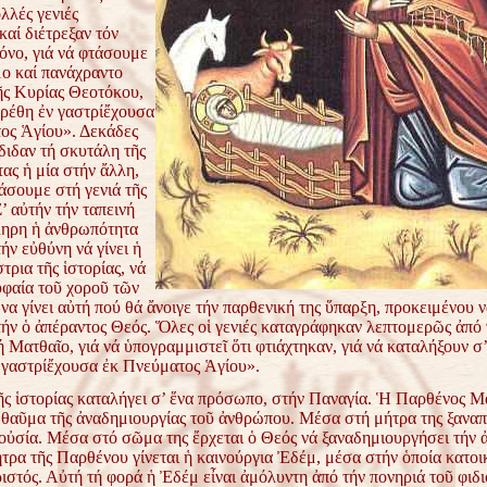
λλές γενιές
αί διέτρεξαν τόν
όνο, γιά νά φτάσουμε
μο καί πανάχραντο
ς Κυρίας Θεοτόκου,
ὑρέθη ἐν γαστρίἔχουσα
ος Ἁγίου». Δεκάδες
διδαν τή σκυτάλη τῆς
ας ἡ μία στήν ἄλλη,
άσουμε στή γενιά τῆς
’ αὐτήν τήν ταπεινή
ηρη ἡ ἀνθρωπότητα
ν εὐθύνη νά γίνει ἡ
ρια τῆς ἱστορίας, νά
υφαία τοῦ χοροῦ τῶν
α γίνει αὐτή πού θά ἄνοιγε τήν παρθενική της ὕπαρξη, προκειμένου 
τήν ὁ ἀπέραντος Θεός. Ὅλες οἱ γενιές καταγράφηκαν λεπτομερῶς ἀπό 
 Ματθαῖο, γιά νά ὑπογραμμιστεῖ ὅτι φτιάχτηκαν, γιά νά καταλήξουν σ’
 γαστρίἔχουσα ἐκ Πνεύματος Ἁγίου».
ῆς ἱστορίας καταλήγει σ’ ἕνα πρόσωπο, στήν Παναγία. Ἡ Παρθένος Μα
 θαῦμα τῆς ἀναδημιουργίας τοῦ ἀνθρώπου. Μέσα στή μήτρα της ξαναπ
οὐσία. Μέσα στό σῶμα της ἔρχεται ὁ Θεός νά ξαναδημιουργήσει τήν 
ρα τῆς Παρθένου γίνεται ἡ καινούργια Ἐδέμ, μέσα στήν ὁποία κατοικ
στός. Αὐτή τή φορά ἡ Ἐδέμ εἶναι ἀμόλυντη ἀπό τήν πονηριά τοῦ φιδι