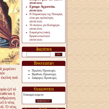
(09/08/2026)
Εχουμε Αγρυπνία.
(09/08/2026)
Η Παράκληση της Παναγίας
είναι μια πρόσκληση.
(08/08/2026)
10 σκέψεις για Καλημέρα.
(08/08/2026)
Εσφαλμένη λαϊκή
θρησκευτικότητα.
(08/08/2026)
νά χωρέσει
Πρωϊνές Προσευχές
τόν
Βραδινές Προσευχές
 ἐκείνη πού
Διάφορες Προσευχές
ρία ζεῖ τό
λάθεται ἡ
Επίκαιρα κείμενα
ἀνθρώπινη
εῖ ὁ νέος
οῦ. Ὁ νέος