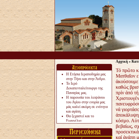
Αρχική
»
Κατ
Τό πρῶτο κ
Η Ετήσια Ιεραποδημία μας
Ματθαῖον ε
στην Τήνο και στην Άνδρο.
ἀκούσουμε 
Το Ιερό
καθώς βρισ
Δεκαπενταλείτουργο της
πρίν ἀπό τή
Παναγίας μας.
Η παρουσία του λειψάνου
Χριστουγέν
του Αγίου στην ενορία μας
πανευφρόσυ
μάς καλεί ακόμη σε ενότητα
νά γιορτάσ
και αγάπη.
ἀποκάλυψη 
Θα ξεχαστεί και το
κόσμο. Αὐτ
Ευαγγέλιο;
Το «αργότερα» γίνεται
βεβαίως, σ
«πολύ αργά».
προσεκτικά
Ζητείται....
καί ἀγάπη 