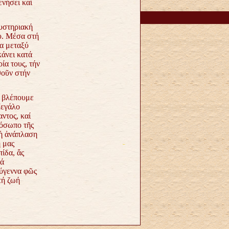
ενήσει καί
υστηριακή
υ. Μέσα στή
α μεταξύ
κάνει κατά
ία τους, τήν
θοῦν στήν
, βλέπουμε
Μεγάλο
ντος, καί
ρόσωπο τῆς
 ἡ ἀνάπλαση
ή μας
ίδα, ἄς
νά
ούγεννα φῶς
τή ζωή