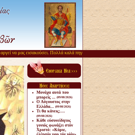
ί να μας εισακούσει. Πολλά καλά πηγάζουν, από την αργοπορία αυτή.
Μονάχα αυτά που
μπορείς ...
(09/08/2026)
Ο Αύγουστος στην
Ελλάδα...
(09/08/2026)
Τι θα κάνεις;....
(09/08/2026)
Κάθε εὐσυνείδητος
γονιός φωνάζει στόν
Χριστό: «Κύριε,
ἐλέησόν μου τόν υἱόν».