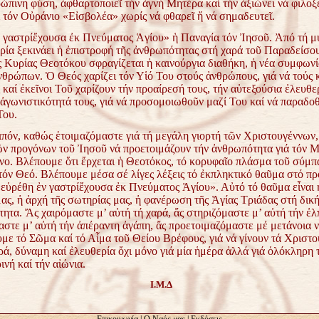
ώπινη φύση, ἀφθαρτοποιεῖ τήν ἁγνή Μητέρα καί τήν ἀξιώνει νά φιλοξ
ι τόν Οὐράνιο «Εἰσβολέα» χωρίς νά φθαρεῖ ἤ νά σημαδευτεῖ.
 γαστρίἔχουσα ἐκ Πνεύματος Ἁγίου» ἡ Παναγία τόν Ἰησοῦ. Ἀπό τή μ
ρία ξεκινάει ἡ ἐπιστροφή τῆς ἀνθρωπότητας στή χαρά τοῦ Παραδείσο
ς Κυρίας Θεοτόκου σφραγίζεται ἡ καινούργια διαθήκη, ἡ νέα συμφωνί
νθρώπων. Ὁ Θεός χαρίζει τόν Υἱό Του στούς ἀνθρώπους, γιά νά τούς 
 καί ἐκεῖνοι Τοῦ χαρίζουν τήν προαίρεσή τους, τήν αὐτεξούσια ἐλευθερ
ἀγωνιστικότητά τους, γιά νά προσομοιωθοῦν μαζί Του καί νά παραδο
Του.
ιπόν, καθώς ἑτοιμαζόμαστε γιά τή μεγάλη γιορτή τῶν Χριστουγέννων
 τῶν προγόνων τοῦ Ἰησοῦ νά προετοιμάζουν τήν ἀνθρωπότητα γιά τόν 
ο. Βλέπουμε ὅτι ἔρχεται ἡ Θεοτόκος, τό κορυφαῖο πλάσμα τοῦ σύμπα
στόν Θεό. Βλέπουμε μέσα σέ λίγες λέξεις τό ἐκπληκτικό θαῦμα στό π
«εὑρέθη ἐν γαστρίἔχουσα ἐκ Πνεύματος Ἁγίου». Αὐτό τό θαῦμα εἶναι
ας, ἡ ἀρχή τῆς σωτηρίας μας, ἡ φανέρωση τῆς Ἁγίας Τριάδας στή δικ
ητα. Ἄς χαιρόμαστε μ’ αὐτή τή χαρά, ἄς στηριζόμαστε μ’ αὐτή τήν ἐλπ
αστε μ’ αὐτή τήν ἀπέραντη ἀγάπη, ἄς προετοιμαζόμαστε μέ μετάνοια 
με τό Σῶμα καί τό Αἷμα τοῦ Θείου Βρέφους, γιά νά γίνουν τά Χριστ
ρά, δύναμη καί ἐλευθερία ὄχι μόνο γιά μία ἡμέρα ἀλλά γιά ὁλόκληρη 
ινή καί τήν αἰώνια.
Ι.Μ.Δ