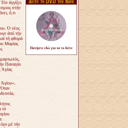
 Τόν ἀγγίξει
έσμιος στήν
νει, ὅ,τι
ου. Ὁ νέος
υγε ἀπό τήν
καί τή φθορά
ου Μαρίας
Πατήστε εδώ για να το δείτε
ὡς
ἁμαρτωλός,
τήν Παναγία
ς Ἁγίας
 Ἁγίου»,
 Ὅταν
 Μεσσία,
λητος
 τό
αγίου
ε
Λόγο μέ τήν