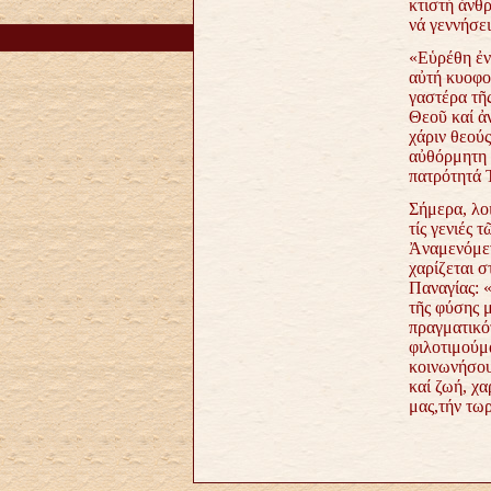
κτιστή ἀνθρ
νά γεννήσε
«Εὑρέθη ἐν
αὐτή κυοφο
γαστέρα τῆ
Θεοῦ καί ἀ
χάριν θεούς
αὐθόρμητη 
πατρότητά 
Σήμερα, λο
τίς γενιές
Ἀναμενόμεν
χαρίζεται 
Παναγίας: 
τῆς φύσης μ
πραγματικότ
φιλοτιμούμ
κοινωνήσου
καί ζωή, χα
μας,τήν τωρ