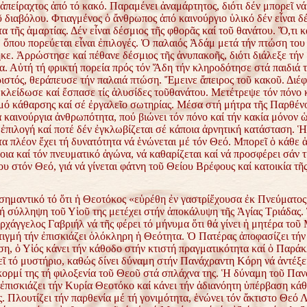
ἀπείραχτος ἀπό τό κακό. Παραμένει ἀναμάρτητος, διότι δέν μπορεῖ νά
 διαβόλου. Φτιαγμένος ὁ ἄνθρωπος ἀπό καινούργιο ὑλικό δέν εἶναι δ
α τῆς ἁμαρτίας. Δέν εἶναι δέσμιος τῆς φθορᾶς καί τοῦ θανάτου. Ὅ,τι κά
 ὅπου πορεύεται εἶναι ἐπιλογές. Ὁ παλαιός Ἀδάμ μετά τήν πτώση του
κε. Ἀρρώστησε καί πέθανε δέσμιος τῆς ἀνυπακοῆς, διότι διάλεξε τήν
α. Αὐτή τή φρικτή πορεία πρός τόν Ἅδη τήν κληροδότησε στά παιδιά τ
ιστός, θεράπευσε τήν παλαιά πτώση. Ἔμεινε ἄπειρος τοῦ κακοῦ. Διέφ
εκλείδωσε καί ἔσπασε τίς ἁλυσίδες τοῦθανάτου. Μετέτρεψε τόν πόνο 
μό κάθαρσης καί σέ ἐργαλεῖο σωτηρίας. Μέσα στή μήτρα τῆς Παρθέν
α καινούργια ἀνθρωπότητα, πού βιώνει τόν πόνο καί τήν κακία μόνον 
ἐπιλογή καί ποτέ δέν ἐγκλωβίζεται σέ κάποια ἀρνητική κατάσταση. Ἡ
α πλέον ἔχει τή δυνατότητα νά ἑνώνεται μέ τόν Θεό. Μπορεῖ ὁ κάθε 
οια καί τόν πνευματικό ἀγώνα, νά καθαρίζεται καί νά προσφέρει σάν 
ου στόν Θεό, γιά νά γίνεται φάτνη τοῦ Θείου Βρέφους καί κατοικία τῆ
 σημαντικό τό ὅτι ἡ Θεοτόκος «εὑρέθη ἐν γαστρίἔχουσα ἐκ Πνεύματος
 τή σύλληψη τοῦ Υἱοῦ της μετέχει στήν ἀποκάλυψη τῆς Ἁγίας Τριάδας.
ρχάγγελος Γαβριήλ νά τῆς φέρει τό μήνυμα ὅτι θά γίνει ἡ μητέρα τοῦ
τιγμή τήν ἐπισκιάζει ὁλόκληρη ἡ Θεότητα. Ὁ Πατέρας ἀποφασίζει τήν
η, ὁ Υἱός κάνει τήν κάθοδο στήν κτιστή πραγματικότητα καί ὁ Παράκ
εῖ τό μυστήριο, καθώς δίνει δύναμη στήν Πανάχραντη Κόρη νά ἀντέξει
κορμί της τή φιλοξενία τοῦ Θεοῦ στά σπλάχνα της. Ἡ δύναμη τοῦ Παν
ἐπισκιάζει τήν Κυρία Θεοτόκο καί κάνει τήν ἀδιανόητη ὑπέρβαση κάθ
. Πλουτίζει τήν παρθενία μέ τή γονιμότητα, ἑνώνει τόν ἄκτιστο Θεό 