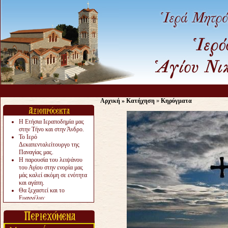
Αρχική
»
Κατήχηση
»
Κηρύγματα
Η Ετήσια Ιεραποδημία μας
στην Τήνο και στην Άνδρο.
Το Ιερό
Δεκαπενταλείτουργο της
Παναγίας μας.
Η παρουσία του λειψάνου
του Αγίου στην ενορία μας
μάς καλεί ακόμη σε ενότητα
και αγάπη.
Θα ξεχαστεί και το
Ευαγγέλιο;
Το «αργότερα» γίνεται
«πολύ αργά».
Ζητείται....