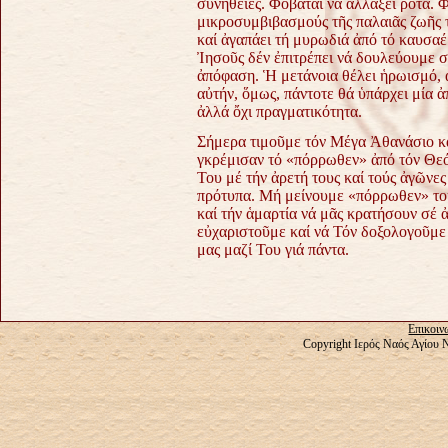
συνήθειες. Φοβᾶται νά ἀλλάξει ρότα. Φ
μικροσυμβιβασμούς τῆς παλαιᾶς ζωῆς τ
καί ἀγαπάει τή μυρωδιά ἀπό τό καυσαέρ
Ἰησοῦς δέν ἐπιτρέπει νά δουλεύουμε σ
ἀπόφαση. Ἡ μετάνοια θέλει ἡρωισμό, 
αὐτήν, ὅμως, πάντοτε θά ὑπάρχει μία ἀ
ἀλλά ὄχι πραγματικότητα.
Σήμερα τιμοῦμε τόν Μέγα Ἀθανάσιο κα
γκρέμισαν τό «πόρρωθεν» ἀπό τόν Θεό
Του μέ τήν ἀρετή τους καί τούς ἀγῶνες
πρότυπα. Μή μείνουμε «πόρρωθεν» τοῦ
καί τήν ἁμαρτία νά μᾶς κρατήσουν σέ
εὐχαριστοῦμε καί νά Τόν δοξολογοῦμε 
μας μαζί Του γιά πάντα.
Επικοιν
Copyright Ιερός Ναός Αγίου 