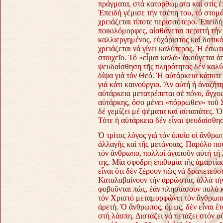
πράγματα, στά κατορθώματα καί στίς ἐπ
Ἐπειδή γέμισε τήν τσέπη του, τό στομά
χρειάζεται τίποτε περισσότερο. Ἐπειδή
ποικιλόμορφες, αἰσθάνεται περιττή τήν
καλλιεργημένος, εὐχάριστος καί δοτικό
χρειάζεται νά γίνει καλύτερος. Ἡ ἐσω
στοιχεῖο. Τό «εἶμαι καλά» ἀκούγεται ἀ
ψευδαίσθηση τῆς πληρότητας δέν καλύπ
δίψα γιά τόν Θεό. Ἡ αὐτάρκεια κάποτε
γιά κάτι καινούργιο. Ἄν αὐτή ἡ ἀναζήτ
αὐτάρκεια μετατρέπεται σέ πόνο, ἄγχος
αὐτάρκης, ὅσο μένει «πόρρωθεν» τοῦ 
δέ γεμίζει μέ ψέματα καί αὐταπάτες. 
Τότε ἡ αὐτάρκεια δέν εἶναι ψευδαίσθη
Ὁ τρίτος λόγος γιά τόν ὁποῖο οἱ ἄνθρ
ἀλλαγῆς καί τῆς μετάνοιας. Παρόλο πού
τόν ἄνθρωπο, πολλοί ἀγαποῦν αὐτή τή 
της. Μία σφοδρή ἐπιθυμία τῆς ἁμαρτία
εἶναι ὅτι δέν ξέρουν πῶς νά δραπετεύσ
Καταλαβαίνουν τήν ἀρρώστια, ἀλλά τή
φοβοῦνται πώς, ἐάν πλησιάσουν πολύ 
τόν Χριστό μεταμορφώνει τόν ἄνθρωπο.
ἀρετή. Ὁ ἄνθρωπος, ὅμως, δέν εἶναι ἕτ
στή λάσπη. Διστάζει νά πετάξει στόν ο