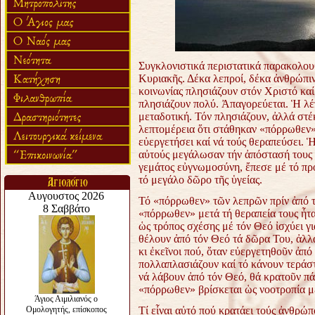
Συγκλονιστικά περιστατικά παρακολο
Κυριακῆς. Δέκα λεπροί, δέκα ἀνθρώπιν
κοινωνίας πλησιάζουν στόν Χριστό καί
πλησιάζουν πολύ. Ἀπαγορεύεται. Ἡ λέ
μεταδοτική. Τόν πλησιάζουν, ἀλλά στέ
λεπτομέρεια ὅτι στάθηκαν «πόρρωθεν»
εὐεργετήσει καί νά τούς θεραπεύσει. Ἡ 
αὐτούς μεγάλωσαν τήν ἀπόστασή τους 
γεμάτος εὐγνωμοσύνη, ἔπεσε μέ τό πρ
τό μεγάλο δῶρο τῆς ὑγείας.
Τό «πόρρωθεν» τῶν λεπρῶν πρίν ἀπό τή
«πόρρωθεν» μετά τή θεραπεία τους ἦτ
ὡς τρόπος σχέσης μέ τόν Θεό ἰσχύει γ
θέλουν ἀπό τόν Θεό τά δῶρα Του, ἀλλά
κι ἐκεῖνοι πού, ὅταν εὐεργετηθοῦν ἀπό
πολλαπλασιάζουν καί τό κάνουν τεράστι
νά λάβουν ἀπό τόν Θεό, θά κρατοῦν πά
«πόρρωθεν» βρίσκεται ὡς νοοτροπία μέ
Τί εἶναι αὐτό πού κρατάει τούς ἀνθρώ