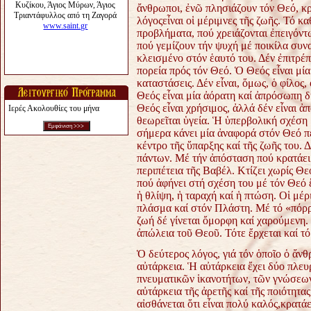
ἄνθρωποι, ἐνῶ πλησιάζουν τόν Θεό, κ
λόγοςεἶναι οἱ μέριμνες τῆς ζωῆς. Τό κ
προβλήματα, πού χρειάζονται ἐπειγόντ
πού γεμίζουν τήν ψυχή μέ ποικίλα συν
κλεισμένο στόν ἑαυτό του. Δέν ἐπιτρέπ
πορεία πρός τόν Θεό. Ὁ Θεός εἶναι μί
καταστάσεις. Δέν εἶναι, ὅμως, ὁ φίλος,
Θεός εἶναι μία ἀόρατη καί ἀπρόσωπη δ
Θεός εἶναι χρήσιμος, ἀλλά δέν εἶναι 
Ιερές Ακολουθίες του μήνα
θεωρεῖται ὑγεία. Ἡ ὑπερβολική σχέση
σήμερα κάνει μία ἀναφορά στόν Θεό π
κέντρο τῆς ὕπαρξης καί τῆς ζωῆς του. 
πάντων. Μέ τήν ἀπόσταση πού κρατάει
περιπέτεια τῆς Βαβέλ. Κτίζει χωρίς Θε
πού ἀφήνει στή σχέση του μέ τόν Θεό ἔ
ἡ θλίψη, ἡ ταραχή καί ἡ πτώση. Οἱ μέ
πλάσμα καί στόν Πλάστη. Μέ τό «πόρρ
ζωή δέ γίνεται ὄμορφη καί χαρούμενη
ἀπώλεια τοῦ Θεοῦ. Τότε ἔρχεται καί τ
Ὁ δεύτερος λόγος, γιά τόν ὁποῖο ὁ ἄν
αὐτάρκεια. Ἡ αὐτάρκεια ἔχει δύο πλευ
πνευματικῶν ἱκανοτήτων, τῶν γνώσεων
αὐτάρκεια τῆς ἀρετῆς καί τῆς ποιότητας
αἰσθάνεται ὅτι εἶναι πολύ καλός,κρατ