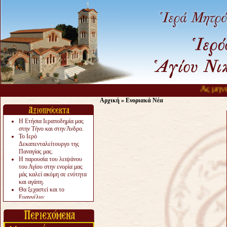
Ας μην απελπιζόμαστε, 
Αρχική
»
Ενοριακά Νέα
Η Ετήσια Ιεραποδημία μας
στην Τήνο και στην Άνδρο.
Το Ιερό
Δεκαπενταλείτουργο της
Παναγίας μας.
Η παρουσία του λειψάνου
του Αγίου στην ενορία μας
μάς καλεί ακόμη σε ενότητα
και αγάπη.
Θα ξεχαστεί και το
Ευαγγέλιο;
Το «αργότερα» γίνεται
«πολύ αργά».
Ζητείται....