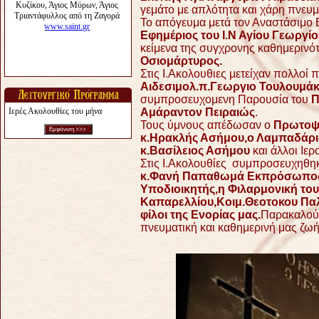
γεμάτο με απλότητα και χάρη πνευμ
Το απόγευμα μετά τον Αναστάσιμο
Εφημέριος του Ι.Ν Αγίου Γεωργ
κείμενα της συγχρονης καθημερινό
Οσιομάρτυρος.
Στις Ι.Ακολουθιες μετείχαν πολλοί 
Αιδεσιμολ.π.Γεωργιο Τουλουμάκ
συμπροσευχομενη Παρουσία του
Π
Ιερές Ακολουθίες του μήνα
Αμάραντον Πειραιώς
.
Τους ύμνους απέδωσαν ο
Πρωτοψά
κ.Ηρακλής Ασήμου,ο Λαμπαδάριο
κ.Βασίλειος Ασήμου
και άλλοι Ιερ
Στις Ι.Ακολουθίες συμπροσευχηθ
κ.Φανή Παπαθωμά
Εκπρόσωπος 
Υποδιοικητής,η Φιλαρμονική του
Καπαρελλίου,Κοιμ.Θεοτοκου Παλα
φίλοι της Ενορίας μας.
Παρακαλούμε
πνευματική και καθημερινή μας ζωή