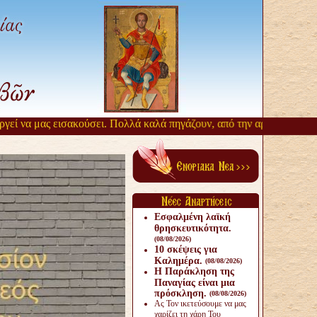
ί να μας εισακούσει. Πολλά καλά πηγάζουν, από την αργοπορία αυτή.
Εσφαλμένη λαϊκή
θρησκευτικότητα.
(08/08/2026)
10 σκέψεις για
Καλημέρα.
(08/08/2026)
Η Παράκληση της
Παναγίας είναι μια
πρόσκληση.
(08/08/2026)
Ας Τον ικετεύσουμε να μας
χαρίζει τη χάρη Του