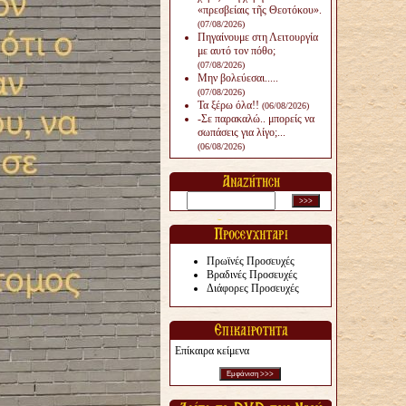
«πρεσβείαις τῆς Θεοτόκου».
(07/08/2026)
Πηγαίνουμε στη Λειτουργία
με αυτό τον πόθο;
(07/08/2026)
Μην βολεύεσαι.....
(07/08/2026)
Τα ξέρω όλα!!
(06/08/2026)
-Σε παρακαλώ.. μπορείς να
σωπάσεις για λίγο;...
(06/08/2026)
Πρωϊνές Προσευχές
Βραδινές Προσευχές
Διάφορες Προσευχές
Επίκαιρα κείμενα