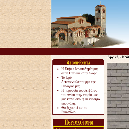
Αρχική
»
Νεό
Η Ετήσια Ιεραποδημία μας
στην Τήνο και στην Άνδρο.
Το Ιερό
Δεκαπενταλείτουργο της
Παναγίας μας.
Η παρουσία του λειψάνου
του Αγίου στην ενορία μας
μάς καλεί ακόμη σε ενότητα
και αγάπη.
Θα ξεχαστεί και το
Ευαγγέλιο;
Το «αργότερα» γίνεται
«πολύ αργά».
Ζητείται....