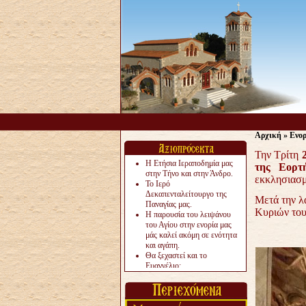
Αρχική
»
Ενο
Την Τρίτη
Η Ετήσια Ιεραποδημία μας
της Εορτ
στην Τήνο και στην Άνδρο.
εκκλησιασμ
Το Ιερό
Δεκαπενταλείτουργο της
Μετά την λ
Παναγίας μας.
Κυριών το
Η παρουσία του λειψάνου
του Αγίου στην ενορία μας
μάς καλεί ακόμη σε ενότητα
και αγάπη.
Θα ξεχαστεί και το
Ευαγγέλιο;
Το «αργότερα» γίνεται
«πολύ αργά».
Ζητείται....