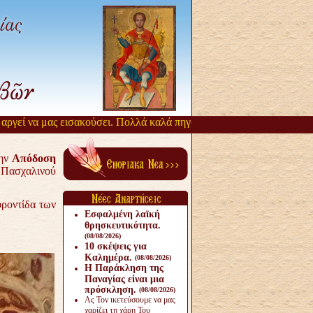
α μας εισακούσει. Πολλά καλά πηγάζουν, από την αργοπορία αυτή. Όσ
την
Απόδοση
Πασχαλινού
φροντίδα των
Εσφαλμένη λαϊκή
θρησκευτικότητα.
(08/08/2026)
10 σκέψεις για
Καλημέρα.
(08/08/2026)
Η Παράκληση της
Παναγίας είναι μια
πρόσκληση.
(08/08/2026)
Ας Τον ικετεύσουμε να μας
χαρίζει τη χάρη Του