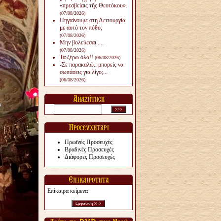
«πρεσβείαις τῆς Θεοτόκου».
(07/08/2026)
Πηγαίνουμε στη Λειτουργία
με αυτό τον πόθο;
(07/08/2026)
Μην βολεύεσαι.....
(07/08/2026)
Τα ξέρω όλα!!
(06/08/2026)
-Σε παρακαλώ.. μπορείς να
σωπάσεις για λίγο;...
(06/08/2026)
Πρωϊνές Προσευχές
Βραδινές Προσευχές
Διάφορες Προσευχές
Επίκαιρα κείμενα