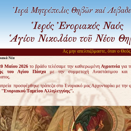
Ας μην απελπιζόμαστε, όταν ο Θεός αργεί ν
ριακά Νέα
20 Μαίου 2026
το βράδυ τελέσαμε την καθιερωμένη
Αγρυπνία
για 
ής του Αγίου Πάσχα
με την συμμετοχή Αναστάσιμου και 
ατος.
ατρεία προσφέρθηκε τράπεζα στο Ενοριακό μας Αρχονταρίκι με την 
υ
''Ενοριακού Ταμείου Αλληλεγγύης''.