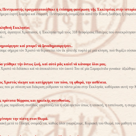
ης Πεντηκοστής πραγματοποιήθηκε ἡ ἐπίσημη φανέρωση τῆς Ἐκκλησίας στήν ἱστορία
μερα ἑορτή λαμπρά καί ἐπιφανή. Πεντηκοστή ὀνομάζεται κατά τήν Καινή Διαθήκη ἡ ἐπιφοίτ
 αληθινή Εκκλησία;
ὐτή, ἀγαπητοί Χριστιανοί, ἡ Ἐκκλησία τιμᾶ τούς 318 θεοφόρους Πατέρες πού συνεκρότησαν
ύ...
δημιούργησε καί μπορεῖ νά ξαναδημιουργήσει..
με σήμερα τόν Χριστό νά θεραπεύει τόν ἐκ γενετῆς τυφλό μέ μιά κίνηση, πού θυμίζει οὐσια
α γεύθηκε τήν ὄντως ζωή, καί αὐτό μᾶς καλεῖ νά κάνουμε ὅλοι μας.
Χριστό νά διδάσκει καί νά ἀποκαλύπτει τόν ἑαυτό Του σέ μία Σαμαρείτιδα γυναίκα· ἀξιώθηκε
ς Χριστός νίκησε και κατήργησε τον πόνο, τη φθορά, την ασθένεια.
ρες που με σύνεση και διάκριση ρύθμισαν τα πάντα μέσα στην Εκκλησία, καθόρισαν αυτή την
 πρότυπα θάρρους και ηρωϊκής αυτοθυσίας.
κή μας παράδοση συνήθως υπερτονίζεται η αξία αρετών όπως η υπακοή, η ταπείνωση, η συγχ
γέννησε την πίστη στον Θωμά.
κή μετά το Πάσχα, ονομάζεται, καθώς όλοι γνωρίζουμε, Κυριακή του Θωμά, του μαθητή το