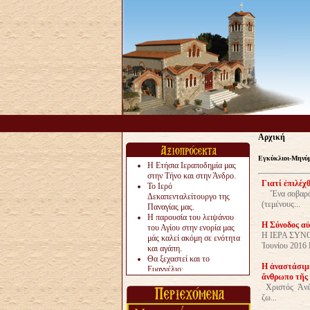
Αρχική
Εγκύκλιοι-Μηνύ
Η Ετήσια Ιεραποδημία μας
στην Τήνο και στην Άνδρο.
Γιατί ἐπιλέχ
Το Ιερό
Ἕνα σοβαρό ζή
Δεκαπενταλείτουργο της
(τεμένους...
Παναγίας μας.
Η παρουσία του λειψάνου
Η Σύνοδος αὐ
του Αγίου στην ενορία μας
Η ΙΕΡΑ ΣΥΝΟ
μάς καλεί ακόμη σε ενότητα
Ἰουνίου 2016 
και αγάπη.
Θα ξεχαστεί και το
Η ἀναστάσιμη
Ευαγγέλιο;
ἄνθρωπο τῆς 
Το «αργότερα» γίνεται
Χριστός Ἀνέστ
«πολύ αργά».
ζω...
Ζητείται....