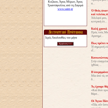
α...
Ὁ Θεός ἀπαντ
καί τελείας 
Ἀδελφοί μου, 
κεντρική ἐπ...
Καλή χρονιά 
Πρός τούς Μα
Αγαπημέ...
Ιερές Ακολουθίες του μήνα
Πως πρέπει ν
Ἡ σημερινή εὐ
εἶ...
Κοινωνώντας 
Στήν εὐαγγελι
ἰχθύας ...
Η ὑπερηφάνει
Μία ἀπό τίς ση
δ...
Άς έχουμε θά
«Καί ἰδού προ
θάρσ...
Οἱ Ἅγιοι Πάν
«Πᾶς οὔν ὅστι