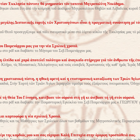
ίαν Ἐκκλησία πάντοτε θά μνημονεύει τόν ταπεινό Μητροπολίτη Νικόδημο.
ν εἴκοσι ἔτη ἀπό τήν κοίμηση τοῦ ἀοιδίμου Μητροπολίτου Θηβῶν καί Λεβαδείας κυροῦ 
 μεγάλης Δεσποτικῆς ἑορτῆς τῶν Χριστουγέννων εἶναι ἡ πραγματική συνάντηση μέ τ
ῦ Θεοῦ προσεγγίζουμε καί πάλι πνευματικά μέσα στό ἑόρτιο κύκλο τῆς Ἐκκλησίας μας τό μέ
υ Ποιμενάρχου μας για την νέα Σχολική χρονιά.
 στο pdf και διαβάστε το Μήνυμα του Σεβ.Ποιμενάρχου μας.
 ἐλπίδα καί χαρά ἀποτελεῖ πολύτιμο καί ἀναγκαῖο στήριγμα γιά τόν ἄνθρωπο τῆς ἐπ
 Κλῆρο, τίς Μοναστικές Ἀδελφότητες καί τούς εὐσεβεῖς Χριστιανούς τῆς καθ’ ἡμᾶς Ἱερᾶ
η χριστιανική πίστη, η ηθική αρετή καί η επιστημονική καταξίωση των Τριών Αγίω
αιδιά, Στήν Ἑορτή τῶν Τριῶν Ἁγίων Ἱεραρχῶν τιμοῦμε τούς ἐξαίρετους πνευματικούς Ὁδηγού
έ τή Θεία Του Γέννηση, κατέβασε τόν οὐρανό στή γῆ κι ἀνέβασε τή γῆ στόν οὐρανό.
 στο pdf και διαβάστε την Ποιμαντορική Εγκύκλιο του Σεβ.Ποιμενάρχου μας κ.ΓΕΩΡΓΙΟΥ γ
αι καρποφόρα η νέα σχολική Χρονιά.
ητές και τις Μαθήτριες των Σχολείων όλων των βαθμίδων της Μητροπολιτικής Περιφερεία
...
χέρι της καρδιάς μου και σας εύχομαι Καλή Επιτυχία στην όμορφη προσπάθειά σας.
αιδιά, Στην πρώτη μεγάλη μάχη που ετοιμάζεστε να δώσετε στη ζωή σας δεν είστε μόνοι, οι 