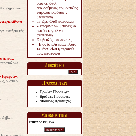
όταν σε ίδωσι
σταυρούμενον, το μεν πάθος
Νικοδήμου κατά
νοήσωσιν εκούσιον».
(06/08/2026)
Τα ξέρω όλα!!
όν σαρκωθέντα
(06/08/2026)
-Σε παρακαλώ.. μπορείς να
σωπάσεις για λίγο;...
γα μυστήριο τῆς
(06/08/2026)
Συμβουλές...
(05/08/2026)
«Ἑνὸς δέ ἐστι χρεία».Αυτό
το «ένα» είναι η παρουσία
Του.
(05/08/2026)
οχῆς μας.
ς Μητροπόλεως
ν Ἱεραρχών.
ς, οἱ ὁποῖοι
Πρωϊνές Προσευχές
Βραδινές Προσευχές
ια τα
Διάφορες Προσευχές
ς Θηβών,
Επίκαιρα κείμενα
άνθρωποι που σας