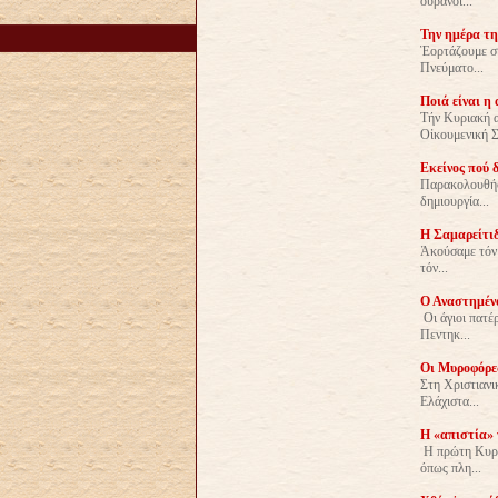
οὐρανοῖ...
Την ημέρα τ
Ἑορτάζουμε σή
Πνεύματο...
Ποιά είναι η
Τήν Κυριακή α
Οἰκουμενική Σ
Εκείνος πού 
Παρακολουθήσα
δημιουργία...
Η Σαμαρείτιδ
Ἀκούσαμε τόν 
τόν...
Ο Αναστημένο
Οι άγιοι πατέ
Πεντηκ...
Οι Μυροφόρες
Στη Χριστιανι
Ελάχιστα...
Η «απιστία» 
Η πρώτη Κυρια
όπως πλη...