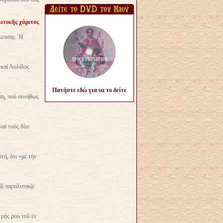
ωτικῆς χάριτος
κευσης. Ἡ
ς καί Αυλίδος
Πατήστε εδώ για να το δείτε
αση, πού συνήθως
καί τούς δύο
τή, ὅτι «μέ τήν
τῷ παραλυτικῷ·
ρός μου τοῦ ἐν