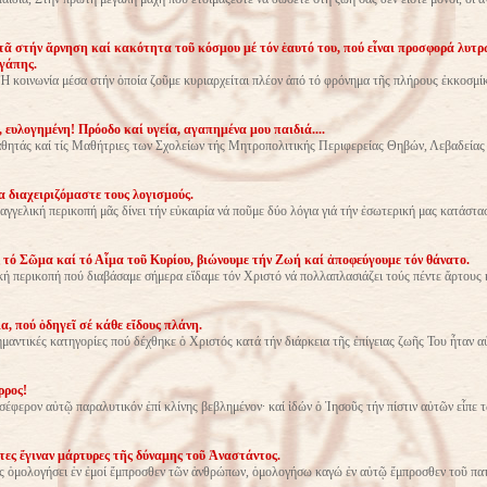
ᾶ στήν ἄρνηση καί κακότητα τοῦ κόσμου μέ τόν ἑαυτό του, πού εἶναι προσφορά λυτρ
ἀγάπης.
Ἡ κοινωνία μέσα στήν ὁποία ζοῦμε κυριαρχείται πλέον ἀπό τό φρόνημα τῆς πλήρους ἐκκοσμί
, ευλογημένη! Πρόοδο καί υγεία, αγαπημένα μου παιδιά....
θητάς καί τίς Μαθήτριες των Σχολείων τής Μητροπολιτικής Περιφερείας Θηβών, Λεβαδεία
α διαχειριζόμαστε τους λογισμούς.
αγγελική περικοπή μᾶς δίνει τήν εὐκαιρία νά ποῦμε δύο λόγια γιά τήν ἐσωτερική μας κατάστ
τό Σῶμα καί τό Αἷμα τοῦ Κυρίου, βιώνουμε τήν Ζωή καί ἀποφεύγουμε τόν θάνατο.
κή περικοπή πού διαβάσαμε σήμερα εἴδαμε τόν Χριστό νά πολλαπλασιάζει τούς πέντε ἄρτους 
α, πού ὁδηγεῖ σέ κάθε εἴδους πλάνη.
μαντικές κατηγορίες πού δέχθηκε ὁ Χριστός κατά τήν διάρκεια τῆς ἐπίγειας ζωῆς Του ἦταν αὐ
ρρος!
σέφερον αὐτῷ παραλυτικόν ἐπί κλίνης βεβλημένον· καί ἰδών ὁ Ἰησοῦς τήν πίστιν αὐτῶν εἶπε 
τες ἔγιναν μάρτυρες τῆς δύναμης τοῦ Ἀναστάντος.
ς ὁμολογήσει ἐν ἐμοί ἔμπροσθεν τῶν ἀνθρώπων, ὁμολογήσω καγώ ἐν αὐτῷ ἔμπροσθεν τοῦ πατ