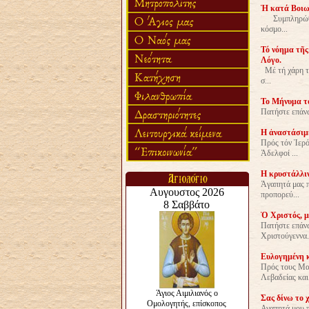
Ἡ κατά Βοιωτ
Συμπληρώθηκα
κόσμο...
Τό νόημα τῆς
Λόγο.
Μέ τή χάρη το
σ...
Το Μήνυμα το
Πατήστε επάνω
Η ἀναστάσιμη
Πρός τόν Ἱερό
Ἀδελφοί ...
Η κρυστάλλιν
Ἀγαπητά μας π
προπορεύ...
Ὁ Χριστός, μ
Πατήστε επάνω
Χριστούγεννα.
Eυλογημένη κ
Πρός τους Μαθ
Λεβαδείας και 
Σας δίνω το 
Αγαπητά μου π