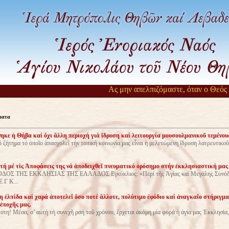
Ας μην απελπιζόμαστε, όταν ο Θεός αργε
ματα
θηκε ἡ Θήβα καί ὄχι ἄλλη περιοχή γιά ἵδρυση καί λειτουργία μουσουλμανικοῦ τεμένου
τημα τό ὁποῖο ἀπασχολεῖ τήν τοπική κοινωνία μας εἶναι ἡ μελετώμενη ἵδρυση λατρευτικο
τή μέ τίς Ἀποφάσεις της νά ἀποδειχθεῖ πνευματικό ὁρόσημο στήν ἐκκλησιαστική μας
ΔΟΣ ΤΗΣ ΕΚΚΛΗΣΙΑΣ ΤΗΣ ΕΛΛΑΔΟΣ Εγκύκλιος: «Περί τῆς Ἁγίας καί Μεγάλης Συνόδ
Ε Γ Κ...
 ἐλπίδα καί χαρά ἀποτελεῖ ὅσο ποτέ ἄλλοτε, πολύτιμο ἐφόδιο καί ἀναγκαῖο στήριγμα
ἐποχῆς μας.
η! Μέσα, σ’ αὐτή τή συνεχῆ ροή τοῦ χρόνου, ἔρχεται ἀκόμη μία φορά ἡ ἁγία μας Ἐκκλησία,