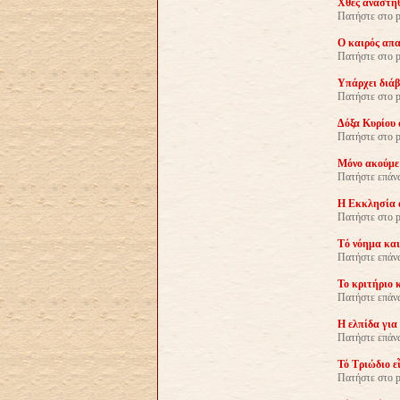
Χθές ἀναστήθ
Πατήστε στο p
Ο καιρός απα
Πατήστε στο 
Yπάρχει διάβ
Πατήστε στο p
Δόξα Κυρίου ἀ
Πατήστε στο p
Μόνο ακούμε 
Πατήστε επάνω
H Εκκλησία α
Πατήστε στο p
Tό νόημα και
Πατήστε επάνω
Το κριτήριο κ
Πατήστε επάνω
Η ελπίδα για
Πατήστε επάνω
Τό Τριώδιο ε
Πατήστε στο p