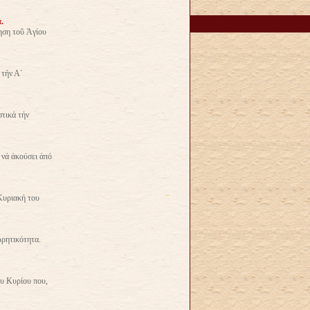
.
ηση τοῦ Ἁγίου
 τήν Α΄
στικά τήν
 νά ἀκούσει ἀπό
 Κυριακή του
ωρητικότητα.
υ Κυρίου που,