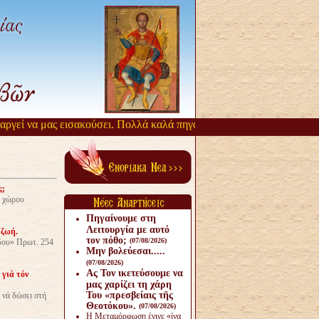
ί να μας εισακούσει. Πολλά καλά πηγάζουν, από την αργοπορία αυτή.
ς;
ῦ χώρου
Πηγαίνουμε στη
Λειτουργία με αυτό
 ζωή.
τον πόθο;
(07/08/2026)
ου» Πρωτ. 254
Μην βολεύεσαι.....
(07/08/2026)
Ας Τον ικετεύσουμε να
 γιά τόν
μας χαρίζει τη χάρη
Του «πρεσβείαις τῆς
 νά δώσει στή
Θεοτόκου».
(07/08/2026)
Η Μεταμόρφωση έγινε «ίνα