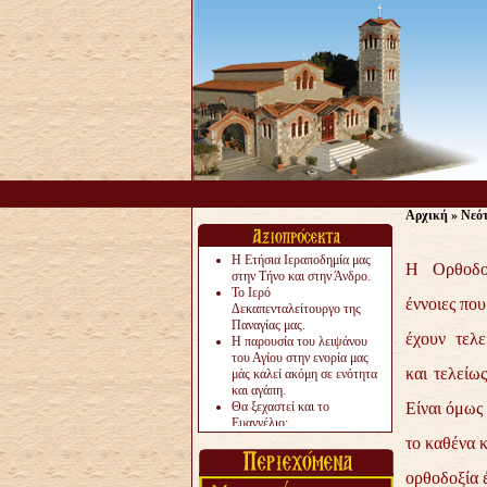
Αρχική
»
Νεό
Η Ετήσια Ιεραποδημία μας
Η Ορθοδοξ
στην Τήνο και στην Άνδρο.
Το Ιερό
έννοιες που
Δεκαπενταλείτουργο της
Παναγίας μας.
έχουν τελε
Η παρουσία του λειψάνου
του Αγίου στην ενορία μας
και τελείω
μάς καλεί ακόμη σε ενότητα
και αγάπη.
Θα ξεχαστεί και το
Είναι όμως
Ευαγγέλιο;
Το «αργότερα» γίνεται
το καθένα κ
«πολύ αργά».
Ζητείται....
ορθοδοξία 