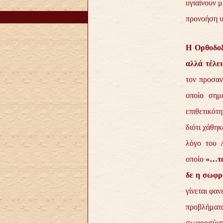
υγιαίνουν 
προνοήση υ
Η Ορθοδοξί
αλλά τέλει
τον προσαν
οποίο σημ
επιθετικότη
διότι χάθηκ
λόγο του 
οποίο
«…τα
δε η σωφρ
γίνεται φαν
προβλήματ
σωφροσύνη.