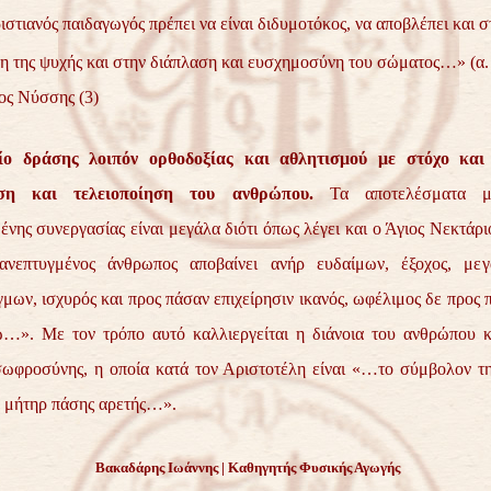
στιανός παιδαγωγός πρέπει να είναι διδυμοτόκος, να αποβλέπει και σ
 της ψυχής και στην διάπλαση και ευσχημοσύνη του σώματος…» (α. α
ος Νύσσης (3)
ίο δράσης λοιπόν ορθοδοξίας και αθλητισμού με στόχο και
ση και τελειοποίηση του ανθρώπου.
Τα αποτελέσματα μι
νης συνεργασίας είναι μεγάλα διότι όπως λέγει και ο Άγιος Νεκτάρ
ανεπτυγμένος άνθρωπος αποβαίνει ανήρ ευδαίμων, έξοχος, μεγ
ων, ισχυρός και προς πάσαν επιχείρησιν ικανός, ωφέλιμος δε προς π
ώ…». Με τον τρόπο αυτό καλλιεργείται η διάνοια του ανθρώπου κ
σωφροσύνης, η οποία κατά τον Αριστοτέλη είναι «…το σύμβολον τη
η μήτηρ πάσης αρετής…».
Βακαδάρης Ιωάννης | Καθηγητής Φυσικής Αγωγής