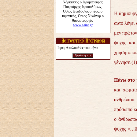
Η δημιουργ
αυτό λέγει
μεν πρώτον
ψυχής και
Ιερές Ακολουθίες του μήνα
χρησιμοποι
γέννηση.(1
Πάνω στο ί
και σώματ
ανθρώπου.
πρόσωπο κα
ο άνθρωπος
ψυχής «…δι