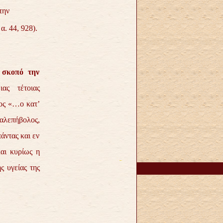
την
. 44, 928).
 σκοπό την
ας τέτοιας
ιος «…ο κατ’
αλεπήβολος,
άντας και εν
αι κυρίως η
ς υγείας της