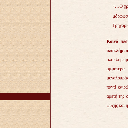
«…Ο χρι
μόρφωση
Γρηγόρι
Κοινό πεδ
ολοκλήρω
ολοκληρωμέ
αμφότερα 
μεγαλοπράγμ
παντί καιρ
αρετή της 
ψυχής και 