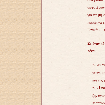
αμφοτέρων,
για να μη 
πρέπει να ε
Γενικά «…η
Σε έναν τέ
λένε:
«…το γυμ
νέων, κα
και της
«… Γυμν
ζην αγω
Μαρτιν