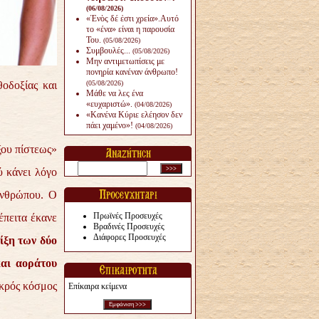
(06/08/2026)
«Ἑνὸς δέ ἐστι χρεία».Αυτό
το «ένα» είναι η παρουσία
Του.
(05/08/2026)
Συμβουλές...
(05/08/2026)
Μην αντιμετωπίσεις με
πονηρία κανέναν άνθρω­πο!
οδοξίας και
(05/08/2026)
Μάθε να λες ένα
«ευχαριστώ».
(04/08/2026)
«Κανένα Κύριε ελέησον δεν
πάει χαμένο»!
(04/08/2026)
ξου πίστεως»
ύ κάνει λόγο
 ανθρώπου. Ο
Πρωϊνές Προσευχές
έπειτα έκανε
Βραδινές Προσευχές
Διάφορες Προσευχές
ίξη των δύο
και αοράτου
ικρός κόσμος
Επίκαιρα κείμενα