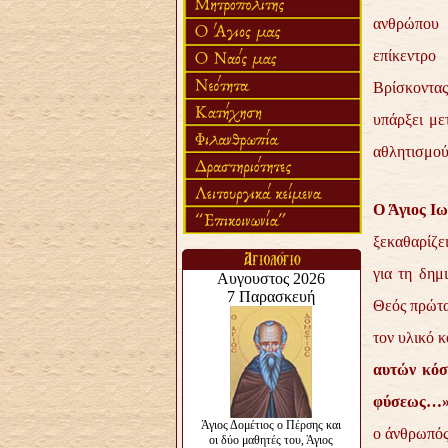
ανθρώπου 
επίκεντρ
Βρίσκοντας
υπάρξει με
αθλητισμού
Ο Άγιος Ι
ξεκαθαρίζε
για τη δημ
Θεός πρώτα
τον υλικό 
αυτών κόσ
φύσεως…»
ο άνθρωπός