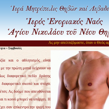
Ας μην απελπιζόμαστε, όταν ο Θεός αργεί ν
τητα
»
Συμβουλές
ία και ο αθλητισμός είναι
 με την πρώτη ματιά δείχνουν να
ίως διαφορετικό πεδίο δράσης
ς διαφορετικό σκοπό και στόχο.
 έτσι; Ας δούμε που απευθύνεται
αι τι κοινό μπορεί να υπάρχει. Η
έχει σαν επίκεντρο την ψυχή του