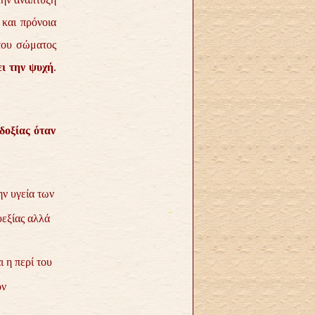
 και πρόνοια
του σώματος
ει την ψυχή
.
δοξίας όταν
ην υγεία των
υεξίας αλλά
 η περί του
ον