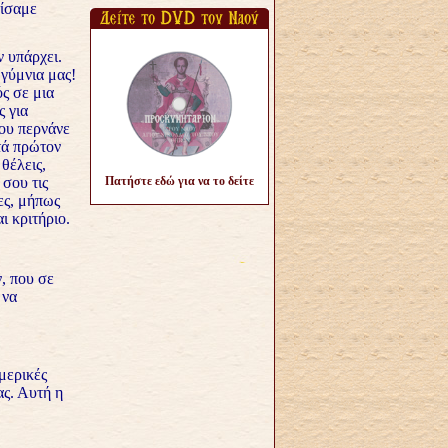
μίσαμε
 υπάρχει.
…γύμνια μας!
ς σε μια
ς για
που περνάνε
τά πρώτον
θέλεις,
 σου τις
Πατήστε εδώ για να το δείτε
ες, μήπως
ι κριτήριο.
, που σε
 να
μερικές
ας. Αυτή η