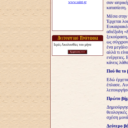
σαν ιατρική
καταπίεση.
Μέσα στην 
Έρχεται λοι
Ευκαιριακέ
αδιέξοδη «δ
ξεκούραση, 
ως σύγχρον
Ιερές Ακολουθίες του μήνα
ένα μεγάλο:
αλλά τι είν
ενέργειες. 
κάνεις λάθο
Πού θα το 
Εδώ έρχεται
έπλασε. Αυτ
λειτουργήσ
Πρώτο βήμ
Δημιούργησ
θεολογικές
σχέση μονά
Δεύτερο β