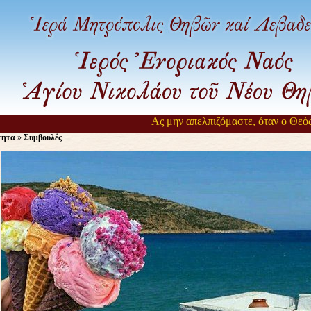
Ας μην απελπιζόμαστε, όταν ο Θεός αργ
τητα
»
Συμβουλές