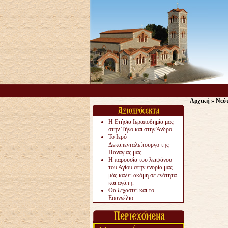
Αρχική
»
Νεό
Η Ετήσια Ιεραποδημία μας
στην Τήνο και στην Άνδρο.
Το Ιερό
Δεκαπενταλείτουργο της
Παναγίας μας.
Η παρουσία του λειψάνου
του Αγίου στην ενορία μας
μάς καλεί ακόμη σε ενότητα
και αγάπη.
Θα ξεχαστεί και το
Ευαγγέλιο;
Το «αργότερα» γίνεται
«πολύ αργά».
Ζητείται....