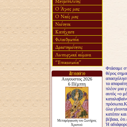
Φτάσαμε στ
θέρος σημα
απασχόληση
τα απαραίτη
πλέον μια γ
αυτός «ο μέ
καταλαβαί
ν
πρόσωπα.Κα
όλα γίνοντα
κατόπιν και
βέβαια, ότι
Ή αδιάφορα