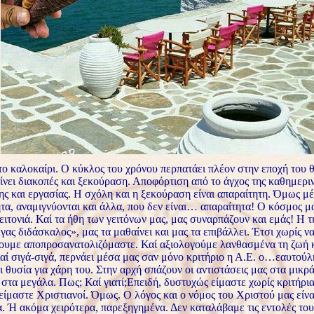
ο καλοκαίρι. Ο κύκλος του χρόνου περπατάει πλέον στην εποχή του θ
ίνει διακοπές και ξεκούραση. Αποφόρτιση από το άγχος της καθημερι
ς και εργασίας. Η σχόλη και η ξεκούραση είναι απαραίτητη. Όμως μέ
τα, αναμιγνύονται και άλλα, που δεν είναι… απαραίτητα! Ο κόσμος μας
ειτονιά. Καί τα ήθη των γειτόνων μας, μας συναρπάζουν και εμάς! Η 
γας διδάσκαλος», μας τα μαθαίνει και μας τα επιβάλλει. Έτσι χωρίς να
ουμε αποπροσανατολιζόμαστε. Καί αξιολογούμε λανθασμένα τη ζωή κ
ί σιγά-σιγά, περνάει μέσα μας σαν μόνο κριτήριο η Α.Ε. ο…εαυτούλ
ι θυσία για χάρη του. Στην αρχή σπάζουν οι αντιστάσεις μας στα μικρά
 στα μεγάλα. Πως; Καί γιατί;Επειδή, δυστυχώς είμαστε χωρίς κριτήρια
 είμαστε Χριστιανοί. Όμως. Ο λόγος και ο νόμος του Χριστού μας είν
. Ή ακόμα χειρότερα, παρεξηγημένα. Δεν καταλάβαμε τις εντολές το