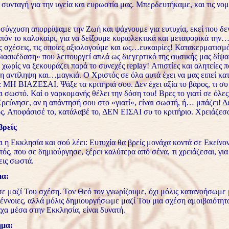
 συνταγή για την υγεία και ευρωστία μας. Μπερδευτήκαμε, και τις νο
σύγχυση απορρίψαμε την Ζωή και ψάχνουμε για ευτυχία, εκεί που δεν
πόν το καλοκαίρι, για να δείξουμε κυριολεκτικά και μεταφορικά την
ς σχέσεις, τις οποίες αξιολογούμε και ως…ευκαιρίες! Κατακερματισμό
ιασκέδαση» που λειτουργεί απλά ως διεγερτικό της φυσικής μας δίψα
χωρίς να ξεκουράζει παρά το συνεχές replay! Απιστίες και αλητείες 
η αντίληψη και…μαγκιά. Ο Χριστός σε όλα αυτά έχει να μας ειπεί κα
 ΜΗ ΒΙΑΖΕΣΑΙ. Ψάξε τα κριτήριά σου. Δεν έχει αξία το βάρος, τι συ 
αι σωστό. Καί ο ναρκομανής θέλει την δόση του! Βρες το γιατί σε όλες
Ερεύνησε, αν η απάντησή σου στο «γιατί», είναι σωστή, ή… μπάζει! Δ
ς. Αποφάσισέ το, κατάλαβέ το, ΔΕΝ ΕΙΣΑΙ συ το κριτήριο. Χρειάζεσα
βρείς
 η Εκκλησία και σού λέει: Ευτυχία θα βρείς μονάχα κοντά σε Εκείνον
ός, που σε δημιούργησε, ξέρει καλύτερα από σένα, τι χρειάζεσαι, για
εις σωστά.
α:
ε μαζί Του σχέση. Τον Θεό τον γνωρίζουμε, όχι μόλις κατανοήσωμε 
 έννοιες, αλλά μόλις δημιουργήσωμε μαζί Του μια σχέση αμοιβαιότητ
χα μέσα στην Εκκλησία, είναι δυνατή.
ήμα: