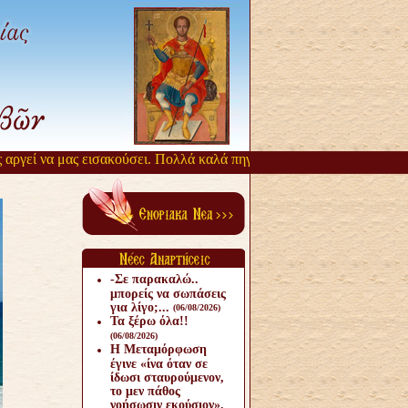
εί να μας εισακούσει. Πολλά καλά πηγάζουν, από την αργοπορία αυτή
-Σε παρακαλώ..
μπορείς να σωπάσεις
για λίγο;...
(06/08/2026)
Τα ξέρω όλα!!
(06/08/2026)
Η Μεταμόρφωση
έγινε «ίνα όταν σε
ίδωσι σταυρούμενον,
το μεν πάθος
νοήσωσιν εκούσιον».