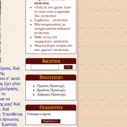
(06/08/2026)
«Ἑνὸς δέ ἐστι χρεία».Αυτό
το «ένα» είναι η παρουσία
Του.
(05/08/2026)
Συμβουλές...
(05/08/2026)
Μην αντιμετωπίσεις με
πονηρία κανέναν άνθρω­πο!
(05/08/2026)
Μάθε να λες ένα
«ευχαριστώ».
(04/08/2026)
«Κανένα Κύριε ελέησον δεν
πάει χαμένο»!
(04/08/2026)
έρους. Καί
νής
σα σ᾿ αυτά
 έχει γίνει
Πρωϊνές Προσευχές
τηλεόραση,
Βραδινές Προσευχές
 το
Διάφορες Προσευχές
αι τα
ης μας! Καί
. Καί
. Υποτίθεται
Επίκαιρα κείμενα
αι άγνωστα.
υ Χριστού