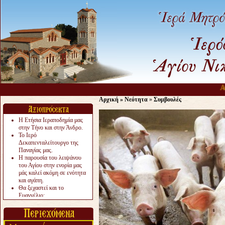
Ας 
Αρχική
»
Νεότητα
»
Συμβουλές
Η Ετήσια Ιεραποδημία μας
στην Τήνο και στην Άνδρο.
Το Ιερό
Δεκαπενταλείτουργο της
Παναγίας μας.
Η παρουσία του λειψάνου
του Αγίου στην ενορία μας
μάς καλεί ακόμη σε ενότητα
και αγάπη.
Θα ξεχαστεί και το
Ευαγγέλιο;
Το «αργότερα» γίνεται
«πολύ αργά».
Ζητείται....