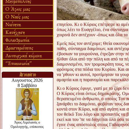
επιγείου. Κι ο Κύριος επέτρεψε κι αμ
όπως λέει το Ευαγγέλιο, ένα σύνταγμα 
χοιρινά δεν αντέχουν -όπως και όλα τα 
Εμείς πώς τον αντέχομε; Θεία οικονομί
πάθη, σύνταγμα δαιμόνων, και αντέχομε
έβοσκαν τα γουρούνια, έτρεξαν στην π
ήλθαν όλοι από την πόλη και από τα πέ
δαιμονισμένο, τον τρομοκράτη τους, να '
φρόνιμος στα πόδια του Κυρίου. Και αυ
να 'ρθουν κι αυτοί, προτίμησαν τα γου
αμαρτία και η παρανομία και παρεκάλε
Κι ο Κύριος έφυγε, γιατί με το ζόρι δε
Ο Κύριος είναι όντως δημοκράτης. Ομω
θεραπευμένο άνθρωπο, ο οποίος Τον π
ξανάρθει το δαιμόνιο, φοβόταν τους δα
κοντά στον Κύριο, και από αγάπη και α
τον θεϊκό Του λόγο και προπαντός να
εκεί και του 'πε να διηγείται όλα όσα 
έγινε ένας απόστολος στους Γαδαρηνούς,