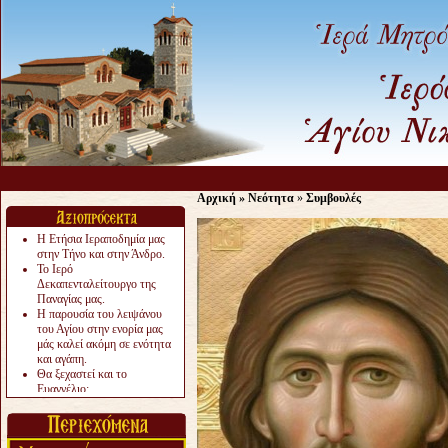
Αρχική
»
Νεότητα
»
Συμβουλές
Η Ετήσια Ιεραποδημία μας
στην Τήνο και στην Άνδρο.
Το Ιερό
Δεκαπενταλείτουργο της
Παναγίας μας.
Η παρουσία του λειψάνου
του Αγίου στην ενορία μας
μάς καλεί ακόμη σε ενότητα
και αγάπη.
Θα ξεχαστεί και το
Ευαγγέλιο;
Το «αργότερα» γίνεται
«πολύ αργά».
Ζητείται....