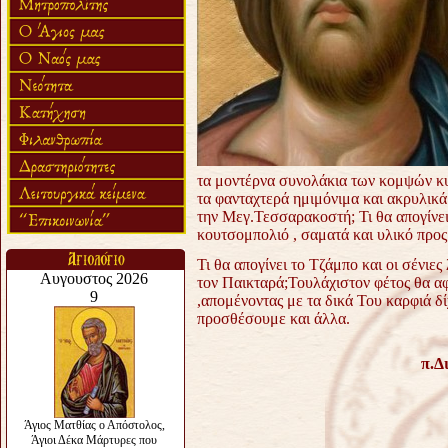
τα μοντέρνα συνολάκια των κομψών κυ
τα φανταχτερά ημιμόνιμα και ακρυλικά 
την Μεγ.Τεσσαρακοστή; Τι θα απογίνε
κουτσομπολιό , σαματά και υλικό προς
Τι θα απογίνει το Τζάμπο και οι σένι
τον Παικταρά;Τουλάχιστον φέτος θα α
,απομένοντας με τα δικά Του καρφιά δ
προσθέσουμε και άλλα.
π.Δ