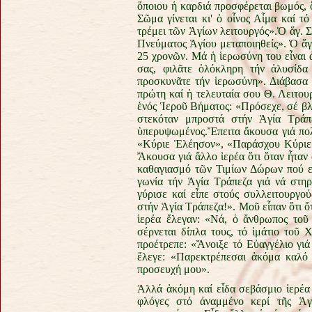
ὅποιου ἡ καρδιά προσφέρεται βωμός, ὅ
Σῶμα γίνεται κι' ὁ οἶνος Αἷμα καί τ
τρέμει τῶν Ἁγίων λειτουργός».Ὁ ἅγ. Σ
Πνεύματος Ἁγίου μεταποιηθείς». Ὁ ἅγ.
25 χρονῶν. Μά ἡ ἱερωσύνη του εἶναι 
σας, φιλᾶτε ὁλόκληρη τήν ἁλυσίδα 
προσκυνᾶτε τήν ἱερωσύνη». Διάβασα 
πρώτη καί ἡ τελευταία σου Θ. Λειτου
ἑνός Ἱεροῦ Βήματος: «Πρόσεχε, σέ βλέ
στεκόταν μπροστά στήν Ἁγία Τράπ
ὑπερυψωμένος.Ἔπειτα ἄκουσα γιά πολι
«Κύριε Ἐλέησον», «Παράσχου Κύριε»,
Ἄκουσα γιά ἄλλο ἱερέα ὅτι ὅταν ἦταν 
καθαγιασμό τῶν Τιμίων Δώρων πού εἶχ
γωνία τήν Ἁγία Τράπεζα γιά νά στηρ
γύρισε καί εἶπε στούς συλλειτουργ
στήν Ἁγία Τράπεζα!». Μοῦ εἶπαν ὅτι ὅ
ἱερέα ἔλεγαν: «Νά, ὁ ἄνθρωπος τοῦ
σέρνεται δίπλα τους, τό ἱμάτιο τοῦ 
προέτρεπε: «Ἄνοιξε τό Εὐαγγέλιο γιά
ἔλεγε: «Παρεκτρέπεσαι ἀκόμα καλό μ
προσευχή μου».
Ἀλλά ἀκόμη καί εἶδα σεβάσμιο ἱερέα
φλόγες στό ἀναμμένο κερί τῆς Ἁγί