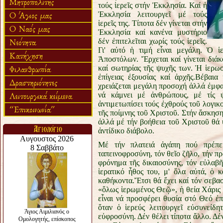
τούς ἱερεῖς στήν Ἐκκλησία. Καί ἡ
Ἐκκλησία λειτουργεῖ μέ τούς
ἱερεῖς της. Τίποτα δέν γίνεται στήν
Ἐκκλησία καί κανένα μυστήριο
δέν ἐπιτελεῖται χωρίς τούς ἱερεῖς.
Γι' αὐτό ἡ τιμή εἶναι μεγάλη. Ὁ ἱ
Ἀποστόλων. Ἔρχεται καί γίνεται διά
καί σωτηρίας τῆς ψυχῆς των. Ἡ ἱερω
ἐπίγειας ἐξουσίας καί ἀρχῆς.Βέβαια
χρειάζεται μεγάλη προσοχή ἀλλά ἐμφανί
νά κάμνει μέ ἀνθρώπους, μέ τίς ψ
ἀντιμετωπίσει τούς ἐχθρούς τοῦ λογικο
τῆς ποίμνης τοῦ Χριστοῦ. Στήν ἄσκηση 
ἀλλά μέ τήν βοήθεια τοῦ Χριστοῦ θά 
ἀντίδικο διάβολο.
Μέ τήν πλατειά ἀγάπη πού πρέπει
ταπεινοφροσύνη, τόν θεῖο ζῆλο, τήν πρα
φρόνημα τῆς δικαιοσύνης, τόν εὐλαβῆ
ἱερατικό ἦθος του, μ' ὅλα αὐτά, ὁ 
καθήκοντα.Ἔτσι θά ἔχει καί τόν σεβασ
«ὅλως ἱερωμένος Θεῷ», ἡ θεία Χάρις π
εἶναι νά προσφέρει θυσία στό Θεό ἐπ
ὅταν ὁ ἱερεύς λειτουργεῖ εὐσυνείδη
εὐφροσύνη. Δέν θέλει τίποτα ἄλλο. Δέ