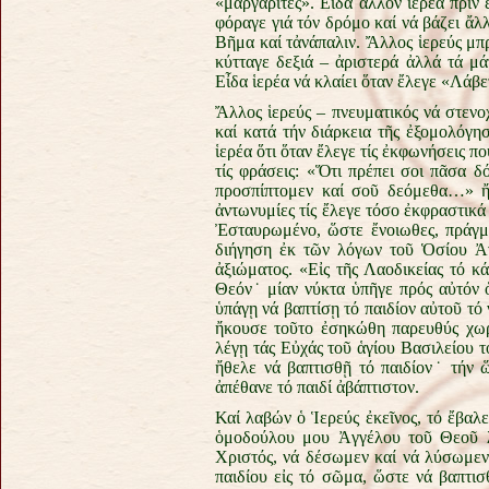
«μαργαρίτες». Εἶδα ἄλλον ἱερέα πρίν 
φόραγε γιά τόν δρόμο καί νά βάζει ἄλλ
Βῆμα καί τἀνάπαλιν. Ἄλλος ἱερεύς μπ
κύτταγε δεξιά – ἀριστερά ἀλλά τά μ
Εἶδα ἱερέα νά κλαίει ὅταν ἔλεγε «Λάβετ
Ἄλλος ἱερεύς – πνευματικός νά στενοχ
καί κατά τήν διάρκεια τῆς ἐξομολόγη
ἱερέα ὅτι ὅταν ἔλεγε τίς ἐκφωνήσεις 
τίς φράσεις: «Ὅτι πρέπει σοι πᾶσα 
προσπίπτομεν καί σοῦ δεόμεθα…» ἤ 
ἀντωνυμίες τίς ἔλεγε τόσο ἐκφραστικά 
Ἐσταυρωμένο, ὥστε ἔνοιωθες, πράγμα
διήγηση ἐκ τῶν λόγων τοῦ Ὁσίου Ἀνα
ἀξιώματος. «Εἰς τῆς Λαοδικείας τό κ
Θεόν˙ μίαν νύκτα ὑπῆγε πρός αὐτόν 
ὑπάγῃ νά βαπτίσῃ τό παιδίον αὐτοῦ τό 
ἤκουσε τοῦτο ἐσηκώθη παρευθύς χωρί
λέγῃ τάς Εὐχάς τοῦ ἁγίου Βασιλείου τ
ἤθελε νά βαπτισθῇ τό παιδίον˙ τήν 
ἀπέθανε τό παιδί ἀβάπτιστον.
Καί λαβών ὁ Ἱερεύς ἐκεῖνος, τό ἔβαλ
ὁμοδούλου μου Ἀγγέλου τοῦ Θεοῦ λέ
Χριστός, νά δέσωμεν καί νά λύσωμεν 
παιδίου εἰς τό σῶμα, ὥστε νά βαπτισ