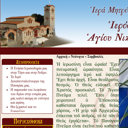
Αρχική
»
Νεότητα
»
Συμβουλές
Ἡ ἱερωσύνη εἶναι ὡραία! Ἔχει
Η Ετήσια Ιεραποδημία μας
πνευματική ὡραιότητα. Εἶναι
στην Τήνο και στην Άνδρο.
λειτούργημα ἱερό καί ὑψηλό.
Το Ιερό
Ἔχει θεία ἀρχή. Εἶναι θεοΐδρυτος
Δεκαπενταλείτουργο της
θεσμός. Ὁ Θεός εὐδοκεῖ. Ὁ
Παναγίας μας.
Χριστός προσκαλεῖ. Τό Ἅγιον
Η παρουσία του λειψάνου
του Αγίου στην ενορία μας
Πνεῦμα τελεῖ. Ἔτσι ὅταν
μάς καλεί ακόμη σε ενότητα
χειροτονεῖ ὁ Ἐπίσκοπος
και αγάπη.
καθίσταται ὄργανον τῆς θείας
Θα ξεχαστεί και το
χάριτος. «Ἡ χείρ τοῦ Ἀρχιερέως
Ευαγγέλιο;
ἐπίκειται τοῦ ἀνδρός, τό δέ πᾶν ὁ
Το «αργότερα» γίνεται
«πολύ αργά».
Θεός ἐργάζεται». Τό Πανάγιον
Ζητείται....
Πνεῦμα εἶναι ἐκεῖνο πού καθιστᾶ