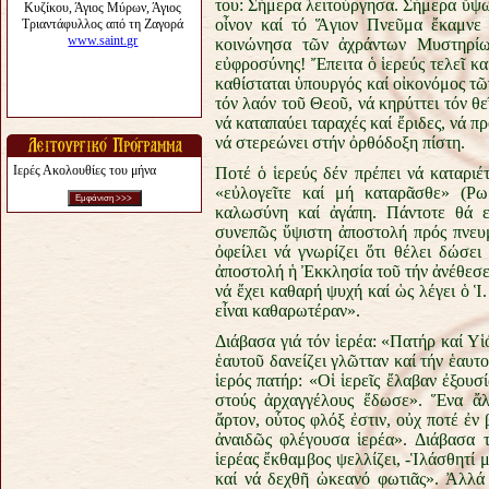
του: Σήμερα λειτούργησα. Σήμερα ὕψωσ
οἶνον καί τό Ἅγιον Πνεῦμα ἔκαμνε
κοινώνησα τῶν ἀχράντων Μυστηρί
εὐφροσύνης! Ἔπειτα ὁ ἱερεύς τελεῖ κα
καθίσταται ὑπουργός καί οἰκονόμος τῶ
τόν λαόν τοῦ Θεοῦ, νά κηρύττει τόν θε
νά καταπαύει ταραχές καί ἔριδες, νά π
νά στερεώνει στήν ὀρθόδοξη πίστη.
Ιερές Ακολουθίες του μήνα
Ποτέ ὁ ἱερεύς δέν πρέπει νά καταριέ
«εὐλογεῖτε καί μή καταρᾶσθε» (Ρω
καλωσύνη καί ἀγάπη. Πάντοτε θά εἶ
συνεπῶς ὕψιστη ἀποστολή πρός πνευμ
ὀφείλει νά γνωρίζει ὅτι θέλει δώσε
ἀποστολή ἡ Ἐκκλησία τοῦ τήν ἀνέθεσε κ
νά ἔχει καθαρή ψυχή καί ὡς λέγει ὁ 
εἶναι καθαρωτέραν».
Διάβασα γιά τόν ἱερέα: «Πατήρ καί Υἱ
ἑαυτοῦ δανείζει γλῶτταν καί τήν ἑαυτο
ἱερός πατήρ: «Οἱ ἱερεῖς ἔλαβαν ἐξουσ
στούς ἀρχαγγέλους ἔδωσε». Ἕνα ἄλ
ἄρτον, οὗτος φλόξ ἐστιν, οὐχ ποτέ ἐν
ἀναιδῶς φλέγουσα ἱερέα». Διάβασα τ
ἱερέας ἔκθαμβος ψελλίζει, -Ἱλάσθητί μ
καί νά δεχθῆ ὠκεανό φωτιᾶς». Ἀλλά 