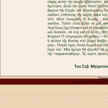
πάρῃς αὐτήν τήν ψυχήν ἀβάπτιστον˙ διό
ἀμέλησα, ἀλλά τήν ὥραν ὅπου ἐξυπνίσ
ἄρχισα τήν Εὐχήν τοῦ Βαπτίσματος.Τα
παιδίον, ἐλθούσης τῆς ψυχῆς παρά τοῦ 
τότε πάλιν ἐκοιμήθη ἐν Κυρίῳ˙ κα
παιδίου. Τοῦτο εἶναι ἄξιον νά μᾶς 
Αγγέλους ἔχῃ δύναμιν καί τό εὐλαβοῦν
καί δυνατόν, νά λύῃ καί νά δένῃ». Με
Κυρίου! Ὁ στιχουργός θά γράψει: «Τ
ἡ φλόγα τῆς θυσίας στό βωμό ἀνάβει 
μας». Ὁποία τιμή, ὁποία δωρεά καί εὐλ
ἔργο του. Μία ἡμέρα θά ἀξιωθεῖ νά λ
τήν «παρακατηθήκη». Ὦ, ἱερεῦ, πρόσε
Του Σεβ. Μητροπο
Επικοιν
Copyright Ιερός Ναός Αγίου 