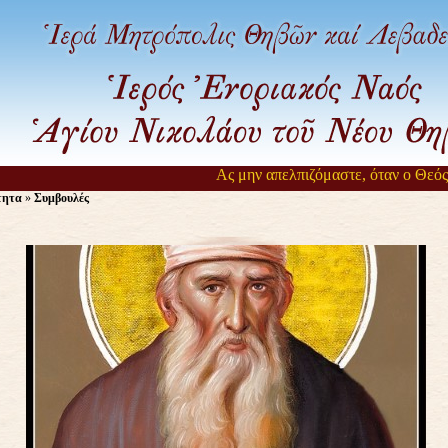
Ας μην απελπιζόμαστε, όταν ο Θεός αρ
τητα
»
Συμβουλές