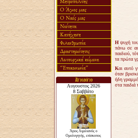
Η
ψυχή του 
πάνω σε αυ
παιδιού, τό
τα πρώτα γρ
Κ
αι αυτό γ
όταν βρισκ
ήδη γραμμέν
στα παιδιά 