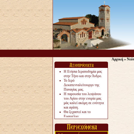
Αρχική
»
Νεό
Η Ετήσια Ιεραποδημία μας
στην Τήνο και στην Άνδρο.
Το Ιερό
Δεκαπενταλείτουργο της
Παναγίας μας.
Η παρουσία του λειψάνου
του Αγίου στην ενορία μας
μάς καλεί ακόμη σε ενότητα
και αγάπη.
Θα ξεχαστεί και το
Ευαγγέλιο;
Το «αργότερα» γίνεται
«πολύ αργά».
Ζητείται....