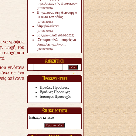
«πρεσβείαις τῆς Θεοτόκου».
(07/08/2026)
Πηγαίνουμε στη Λειτουργία
με αυτό τον πόθο;
(07/08/2026)
Μην βολεύεσαι.....
(07/08/2026)
Τα ξέρω όλα!!
(06/08/2026)
-Σε παρακαλώ.. μπορείς να
ι να γράψεις
σωπάσεις για λίγο;...
ην ψυχή του
(06/08/2026)
ει εποχή,που
τό.
που γινότανε
 πάνω σε ένα
είς απέναντι
Πρωϊνές Προσευχές
Βραδινές Προσευχές
Διάφορες Προσευχές
Επίκαιρα κείμενα