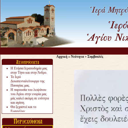
Αρχική
»
Νεότητα
»
Συμβουλές
Η Ετήσια Ιεραποδημία μας
στην Τήνο και στην Άνδρο.
Το Ιερό
Δεκαπενταλείτουργο της
Παναγίας μας.
Η παρουσία του λειψάνου
του Αγίου στην ενορία μας
μάς καλεί ακόμη σε ενότητα
και αγάπη.
Θα ξεχαστεί και το
Ευαγγέλιο;
Το «αργότερα» γίνεται
«πολύ αργά».
Ζητείται....